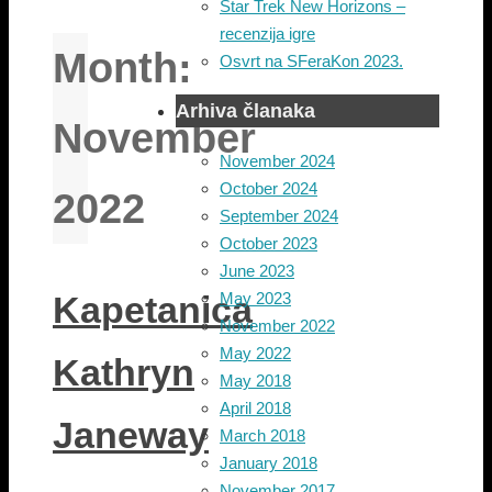
Star Trek New Horizons –
recenzija igre
Month:
Osvrt na SFeraKon 2023.
Arhiva članaka
November
November 2024
October 2024
2022
September 2024
October 2023
June 2023
Kapetanica
May 2023
November 2022
May 2022
Kathryn
May 2018
April 2018
Janeway
March 2018
January 2018
November 2017