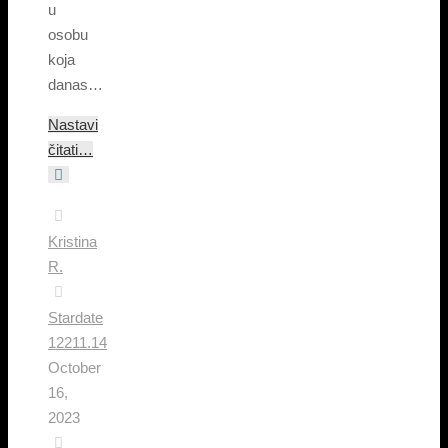
u
osobu
koja
danas…
Nastavi
čitati…
Kristina
R.
Stardate
12211.14
October
16,
2023