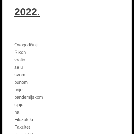
2022.
Ovogodišnji
Rikon
vratio
se u
svom
punom
prije
pandemijskom
sjaju
na
Filozofski
Fakultet