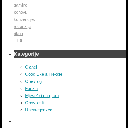
gaming
,
konovi
,
konvencije
,
recenzija
,
rikon
0
Kategorije
Članci
Cook Like a Trekkie
Crew log
Fanzin
Mjesečni program
Obavijesti
Uncategorized