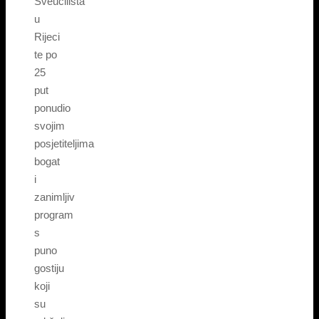
Sveučilišta
u
Rijeci
te po
25
put
ponudio
svojim
posjetiteljima
bogat
i
zanimljiv
program
s
puno
gostiju
koji
su