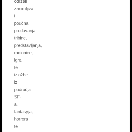
održali
zanimljiva
i
poučna
predavanja,
tribine,
predstavljanja,
radionice,
igre,
te
izložbe
iz
područja
SF-
a,
fantasyja,
horrora
te