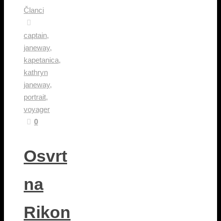
Članci
captain
,
janeway
,
kapetanica
,
kathryn
janeway
,
portrait
,
voyager
0
Osvrt
na
Rikon