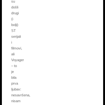
su
došli
drugi
(i
bolji)
ST
serijali
i
filmovi,
ali
Voyager
– to
je
bila
prva
ljubav:
nesavršena,
nisam