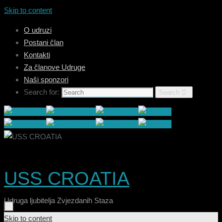
Skip to content
O udruzi
Postani član
Kontakti
Za članove Udruge
Naši sponzori
Search for:
Search
USS CROATIA
Udruga ljubitelja Zvjezdanih Staza
Skip to content