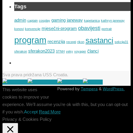
Tags
admin
gaming
janeway
captain
cosplay
kapetanica
kathryn janeway
obavijesti
mjesečni-program
konovi
konvencije
portrait
program
sastanci
recenzija
recepti
rikon
sekcija31
sferakon2023
članci
sferakon
STNH
veky
voyager
Sva prava pridržana USS Croatia.
Powered by
Tempera
&
WordPress.
This website uses
cookies to improve your
experience. We'll assume you're ok with this, but you can opt-out
if you wish.
Accept
Read More
Privacy & Cookies Policy