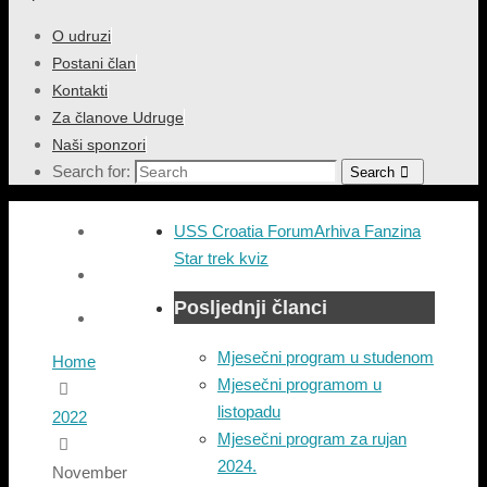
O udruzi
Postani član
Kontakti
Za članove Udruge
Naši sponzori
Search for:
Search
USS Croatia Forum
Arhiva Fanzina
Star trek kviz
Posljednji članci
Mjesečni program u studenom
Home
Mjesečni programom u
listopadu
2022
Mjesečni program za rujan
2024.
November