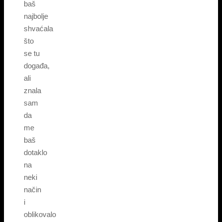
baš
najbolje
shvaćala
što
se tu
događa,
ali
znala
sam
da
me
baš
dotaklo
na
neki
način
i
oblikovalo