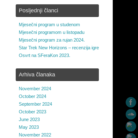
Posljednji članci
Mjesečni program u studenom
Mjesečni programom u listopadu
Mjesečni program za rujan 2024.
Star Trek New Horizons – recenzija igre
Osvrt na SFeraKon 2023.
Arhiva članaka
November 2024
October 2024
September 2024
October 2023
June 2023
May 2023
November 2022