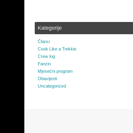
Kategorije
Članci
Cook Like a Trekkie
Crew log
Fanzin
Mjesečni program
Obavijesti
Uncategorized