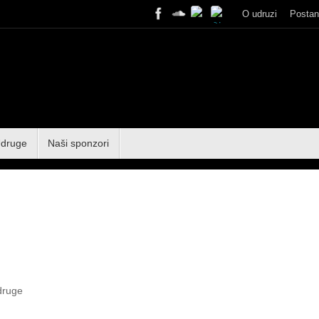
O udruzi
Postan
Udruge
Naši sponzori
druge