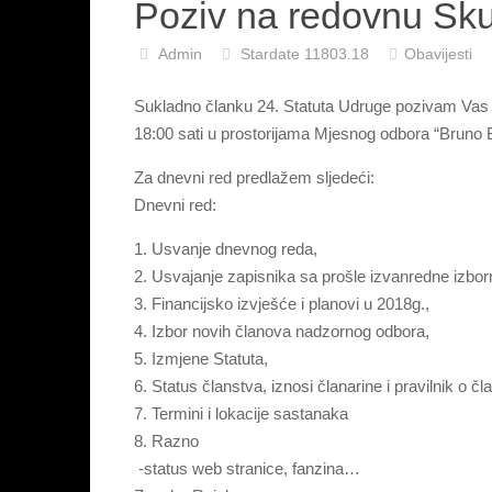
Poziv na redovnu Sk
Admin
Stardate 11803.18
Obavijesti
Sukladno članku 24. Statuta Udruge pozivam Vas 
18:00 sati u prostorijama Mjesnog odbora “Bruno 
Za dnevni red predlažem sljedeći:
Dnevni red:
1. Usvanje dnevnog reda,
2. Usvajanje zapisnika sa prošle izvanredne izbor
3. Financijsko izvješće i planovi u 2018g.,
4. Izbor novih članova nadzornog odbora,
5. Izmjene Statuta,
6. Status članstva, iznosi članarine i pravilnik o č
7. Termini i lokacije sastanaka
8. Razno
-status web stranice, fanzina…