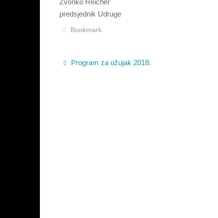
Zvonko Reicher
predsjednik Udruge
Bookmark
.
Program za ožujak 2018.