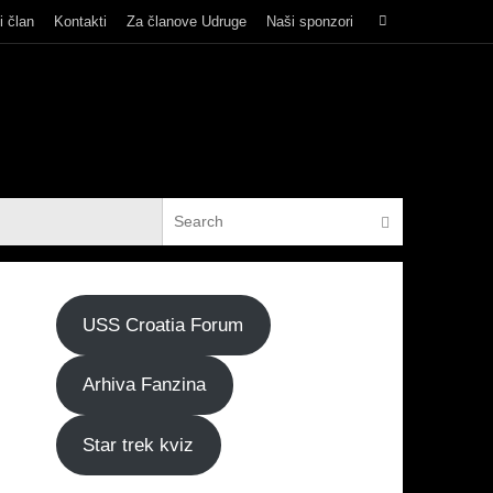
Search
i član
Kontakti
Za članove Udruge
Naši sponzori
Search
for:
Search for:
Search
USS Croatia Forum
Arhiva Fanzina
Star trek kviz