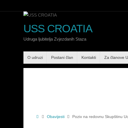
Skip
to
content
USS CROATIA
Udruga ljubitelja Zvjezdanih Staza
Skip
O udruzi
Postani član
Kontakti
Za članove 
to
content
Home
Obavijesti
Poziv na redovnu Skupštinu U