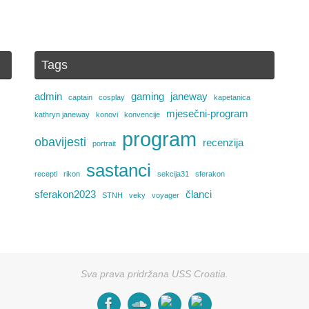
Tags
admin
gaming
janeway
captain
cosplay
kapetanica
mjesečni-program
kathryn janeway
konovi
konvencije
program
obavijesti
recenzija
portrait
sastanci
recepti
rikon
sekcija31
sferakon
sferakon2023
članci
STNH
veky
voyager
Sva prava pridržana USS Croatia.