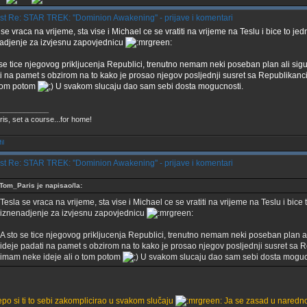
Re: STAR TREK: ''Dominion Awakening'' - prijave i komentari
se vraca na vrijeme, sta vise i Michael ce se vratiti na vrijeme na Teslu i bice to jed
adjenje za izvjesnu zapovjednicu
 se tice njegovog prikljucenja Republici, trenutno nemam neki poseban plan ali sig
i na pamet s obzirom na to kako je prosao njegov posljednji susret sa Republikanc
 tom potom
U svakom slucaju dao sam sebi dosta mogucnosti.
____________
ris, set a course...for home!
Re: STAR TREK: ''Dominion Awakening'' - prijave i komentari
Tom_Paris je napisao/la:
Tesla se vraca na vrijeme, sta vise i Michael ce se vratiti na vrijeme na Teslu i bice 
iznenadjenje za izvjesnu zapovjednicu
A sto se tice njegovog prikljucenja Republici, trenutno nemam neki poseban plan a
ideje padati na pamet s obzirom na to kako je prosao njegov posljednji susret sa R
imam neke ideje ali o tom potom
U svakom slucaju dao sam sebi dosta moguc
jepo si ti to sebi zakomplicirao u svakom slučaju
Ja se zasad u narednoj