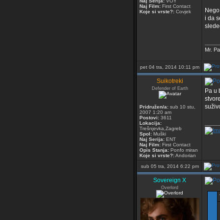
Naj Serija:
VOY
Naj Film:
First Contact
Nego 
Koje si vrste?:
Covjek
i da 
slede
_____
Mr. Pa
pet 04 tra, 2014 10:11 pm
Suikotreki
Defender of Earth
Pa u 
stvor
suživo
Pridružen/a:
sub 10 stu,
2007 1:20 am
Postovi:
3611
_____
Lokacija:
Trešnjevka,Zagreb
Spol:
Muški
Naj Serija:
ENT
Naj Film:
First Contact
Opis Stanja:
Ponfo miran
Koje si vrste?:
Andorian
sub 05 tra, 2014 6:22 pm
Sovereign X
Overlord