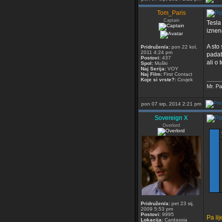
Tom_Paris
Captain
Tesla 
iznen
A sto
Pridružen/a:
pon 22 kol,
2011 4:24 pm
padat
Postovi:
437
ali o
Spol:
Muški
Naj Serija:
VOY
Naj Film:
First Contact
_____
Koje si vrste?:
Covjek
Mr. Pa
pon 07 srp, 2014 2:21 pm
Sovereign X
Overlord
Pridružen/a:
pet 23 sij,
2009 5:53 pm
Postovi:
9995
Pa li
Lokacija:
Cardassia