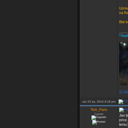
Uprav
na Re
Btw ka
_____
“Trut
ST bat
uto 15 tra, 2014 8:18 pm
Tom_Paris
Captain
Jao l
price
temu