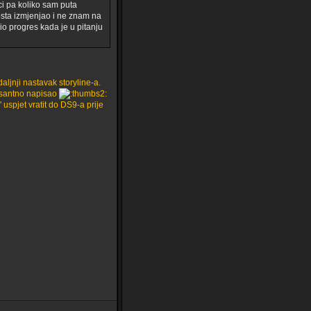
ci pa koliko sam puta
sta izmjenjao i ne znam na
io progres kada je u pitanju
daljnji nastavak storyline-a.
resantno napisao
' uspjet vratit do DS9-a prije