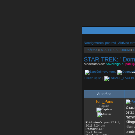
Neodgovoreni postovi
|
Aktivne te
Početna
»
STAR TREK FORUM
»
S
STAR TREK: ''Domin
Moderatori/ce:
Sovereign X
,
pahulj
Stran
Prikaz ispisa
|
Autor/ica
Tom_Paris
Captain
Znaci
ostat
razni
Kling
Pridružen/a:
pon 22 kol,
2011 4:24 pm
silam
Postovi:
437
predn
Spol:
Muški