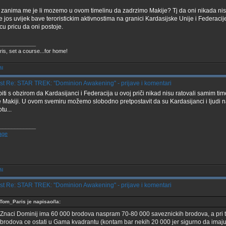
zanima me je li mozemo u ovom timelinu da zadrzimo Makije? Tj da oni nikada nis
se jos uvijek bave teroristickim aktivnostima na granici Kardasijske Unije i Federaci
cu pricu da oni postoje.
____________
ris, set a course...for home!
Re: STAR TREK: ''Dominion Awakening'' - prijave i komentari
biti s obzirom da Kardasijanci i Federacija u ovoj priči nikad nisu ratovali samim tim
e Makiji. U ovom svemiru možemo slobodno pretpostavit da su Kardasijanci i ljudi n
tu...
____________
Re: STAR TREK: ''Dominion Awakening'' - prijave i komentari
Tom_Paris je napisao/la:
Znaci Dominij ima 60 000 brodova naspram 70-80 000 saveznickih brodova, a pri to
brodova ce ostati u Gama kvadrantu (kontam bar nekih 20 000 jer sigurno da imaju n