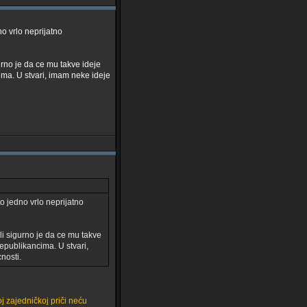
no vrlo neprijatno
urno je da ce mu takve ideje
ima. U stvari, imam neke ideje
to jedno vrlo neprijatno
li sigurno je da ce mu takve
epublikancima. U stvari,
nosti.
 zajedničkoj priči neću