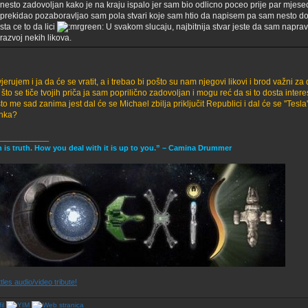
nesto zadovoljan kako je na kraju ispalo jer sam bio odlicno poceo prije par mjese
prekidao pozaboravljao sam pola stvari koje sam htio da napisem pa sam nesto do
sta ce to da lici
U svakom slucaju, najbitnija stvar jeste da sam naprav
razvoj nekih likova.
jerujem i ja da će se vratit, a i trebao bi pošto su nam njegovi likovi i brod važni za 
 što se tiče tvojih priča ja sam poprilično zadovoljan i mogu reć da si to dosta inte
o me sad zanima jest dal će se Michael zbilja priključit Republici i dal će se ''Tesla'
anka?
____________
h is truth. How you deal with it is up to you.” – Camina Drummer
tles audio/video tribute!