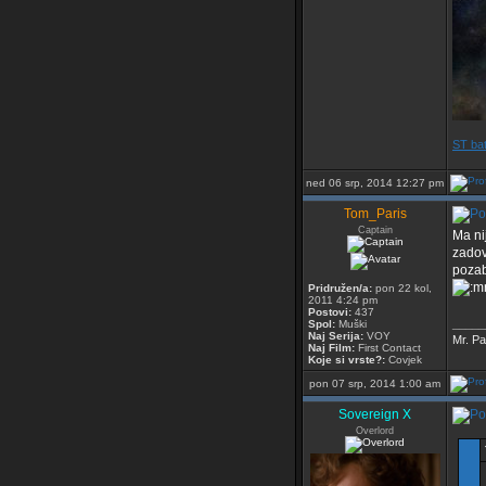
ST bat
ned 06 srp, 2014 12:27 pm
Tom_Paris
Captain
Ma ni
zadov
pozab
Pridružen/a:
pon 22 kol,
2011 4:24 pm
Postovi:
437
_____
Spol:
Muški
Naj Serija:
VOY
Mr. Pa
Naj Film:
First Contact
Koje si vrste?:
Covjek
pon 07 srp, 2014 1:00 am
Sovereign X
Overlord