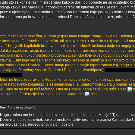
cudo sto se koriste raznim sredstvima kako bi dosli do pobjede jer su ocigledno b
stanja kakvo sad vlada u Klingonskom carstvu tih njihovih 20 000 je bar u ovom m
price o ujedninjenju sa ostalim silama Alpha kvadranta koje jos uvijek fakticki i nis
im se sprema pa to svakako daje prednost Dominiju. Ali na duze staze, mislim da 
bro, možda se to tako čini, ali stvar je ipak malo kompliciranija. Dakle da, Dominij
 brodova od Federacije i saveznika, ali ako uzmemo u obzir da su njihovi lovci moć
 veći broj jakih kapitalnih brodova poput njihov borbenih krstarica (koje su negdje 
 daleko brže konstruiraju iste, oni nisu nikako underpowered već su i dalje overpo
rodova naspram ukupnog broja brodova savezničke flote je već dovoljna dokaz da sit
stavna. Osim toga već sam spomenuo kako nećemo ni približno iskoristit svo to brod
eba zaboravit da i Dominij i Breeni imaju par onih svojih hiperbrodova koji mogu s l
im ovdje na Planetary Assault Carriere i Devastator Warshipove),
toga, ne treba zaboravit na Republikance i probleme koji nam isti stvaraju, kao ni
vu te naposljetku komplikacije s Remancima i Tal Shiarom koji stvaraju popriličn
vu. Tako da ne bih ja baš računao s tim da Dominij nema šanšu na duže staze
 za sudbinu Federacije i ostatka alfa/beta kvadranta
Tom_Paris je napisao/la:
Nego zanima me je li mozemo u ovom timelinu da zadrzimo Makije? Tj da oni nikad
Dominija i da se jos uvijek bave teroristickim aktivnostima na granici Kardasijske U
mi bilo vazno za sledecu pricu da oni postoje.