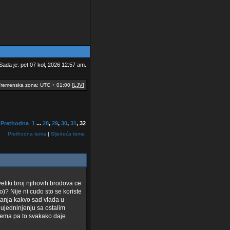
Sada je: pet 07 kol, 2026 12:57 am.
remenska zona: UTC + 01:00 [
LJV
]
Prethodna
1
...
28
,
29
,
30
,
31
,
32
Prethodna tema
|
Sljedeća tema
liki broj njihovih brodova ce
)? Nije ni cudo sto se koriste
tanja kakvo sad vlada u
 ujedninjenju sa ostalim
sprema pa to svakako daje