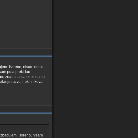
ujem. Iskreno, nisam nesto
o sam puta prekidao
e znam na sta ce to da lici
itanju razvoj nekih likova.
 izbacujem. Iskreno, nisam