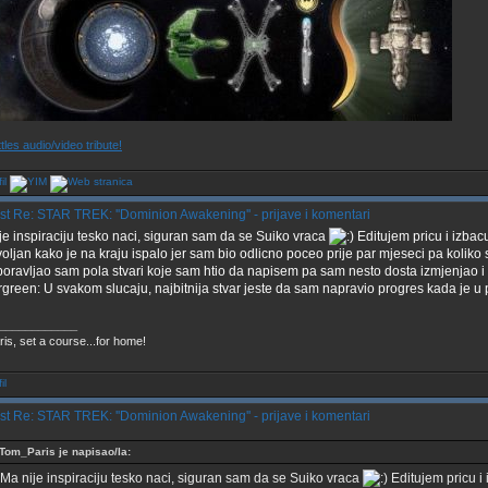
tles audio/video tribute!
Re: STAR TREK: ''Dominion Awakening'' - prijave i komentari
je inspiraciju tesko naci, siguran sam da se Suiko vraca
Editujem pricu i izbac
oljan kako je na kraju ispalo jer sam bio odlicno poceo prije par mjeseci pa kolik
oravljao sam pola stvari koje sam htio da napisem pa sam nesto dosta izmjenjao i n
U svakom slucaju, najbitnija stvar jeste da sam napravio progres kada je u p
____________
ris, set a course...for home!
Re: STAR TREK: ''Dominion Awakening'' - prijave i komentari
Tom_Paris je napisao/la:
Ma nije inspiraciju tesko naci, siguran sam da se Suiko vraca
Editujem pricu i