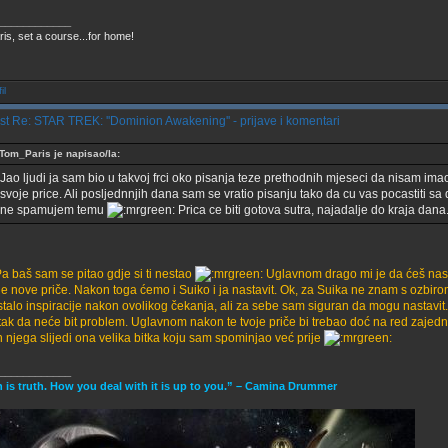
____________
ris, set a course...for home!
Re: STAR TREK: ''Dominion Awakening'' - prijave i komentari
Tom_Paris je napisao/la:
Jao ljudi ja sam bio u takvoj frci oko pisanja teze prethodnih mjeseci da nisam 
svoje price. Ali posljednnjih dana sam se vratio pisanju tako da cu vas pocastiti sa 
ne spamujem temu
Prica ce biti gotova sutra, najadalje do kraja dana
Pa baš sam se pitao gdje si ti nestao
Uglavnom drago mi je da ćeš nast
ije nove priče. Nakon toga ćemo i Suiko i ja nastavit. Ok, za Suika ne znam s ozbi
talo inspiracije nakon ovolikog čekanja, ali za sebe sam siguran da mogu nastavit. 
 tak da neće bit problem. Uglavnom nakon te tvoje priče bi trebao doć na red zajedn
 njega slijedi ona velika bitka koju sam spominjao već prije
____________
h is truth. How you deal with it is up to you.” – Camina Drummer