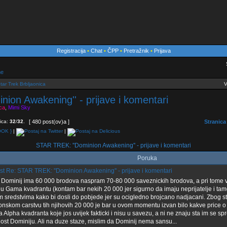
Registracija
•
Chat
•
ČPP
•
Pretražnik
•
Prijava
me
tar Trek Brbljaonica
V
ion Awakening'' - prijave i komentari
ica
,
Mimi Sky
ica:
32
/
32
.
[ 480 post(ov)a ]
Stranica
|
|
STAR TREK: ''Dominion Awakening'' - prijave i komentari
Poruka
Re: STAR TREK: ''Dominion Awakening'' - prijave i komentari
 Dominij ima 60 000 brodova naspram 70-80 000 saveznickih brodova, a pri tome ve
i u Gama kvadrantu (kontam bar nekih 20 000 jer sigurno da imaju neprijatelje i tamo
m sredstvima kako bi dosli do pobjede jer su ocigledno brojcano nadjacani. Zbog s
onskom carstvu tih njihovih 20 000 je bar u ovom momentu izvan bilo kakve price o
a Alpha kvadranta koje jos uvijek fakticki i nisu u savezu, a ni ne znaju sta im se 
ost Dominiju. Ali na duze staze, mislim da Dominij nema sansu...