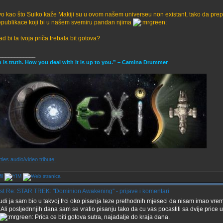
o kao što Suiko kaže Makiji su u ovom našem universeu non existant, tako da pre
publikace koji bi u našem svemiru pandan njima
d bi ta tvoja priča trebala bit gotova?
____________
h is truth. How you deal with it is up to you.” – Camina Drummer
tles audio/video tribute!
Re: STAR TREK: ''Dominion Awakening'' - prijave i komentari
judi ja sam bio u takvoj frci oko pisanja teze prethodnih mjeseci da nisam imao v
. Ali posljednnjih dana sam se vratio pisanju tako da cu vas pocastiti sa dvije pric
Prica ce biti gotova sutra, najadalje do kraja dana.