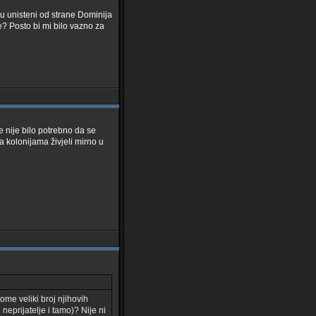
u unisteni od strane Dominija
je? Posto bi mi bilo vazno za
e nije bilo potrebno da se
a kolonijama živjeli mirno u
me veliki broj njihovih
eprijatelje i tamo)? Nije ni