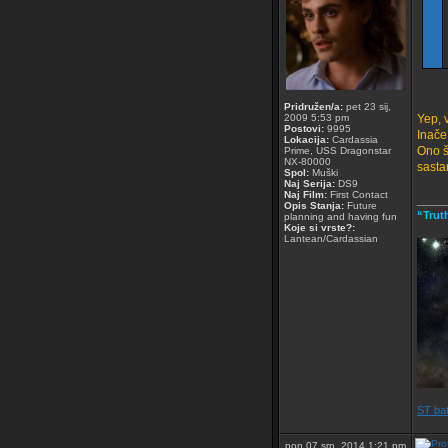
Pridružen/a:
pet 23 sij,
2009 5:53 pm
Yep, v
Postovi:
9995
Inače
Lokacija:
Cardassia
Ono št
Prime, USS Dragonstar
NX-80000
sast
Spol:
Muški
Naj Serija:
DS9
Naj Film:
First Contact
_____
Opis Stanja:
Future
“Trut
planning and having fun
Koje si vrste?:
Lantean/Cardassian
ST bat
pon 07 srp, 2014 1:21 pm