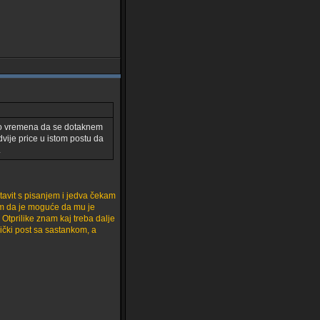
imao vremena da se dotaknem
dvije price u istom postu da
.
avit s pisanjem i jedva čekam
rom da je moguće da mu je
Otprilike znam kaj treba dalje
ički post sa sastankom, a