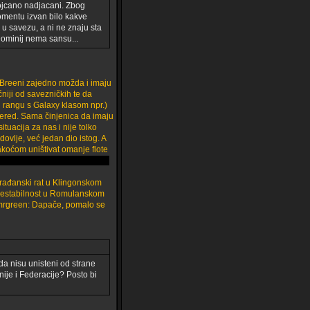
rojcano nadjacani. Zbog
omentu izvan bilo kakve
u u savezu, a ni ne znaju sta
Dominij nema sansu...
 i Breeni zajedno možda i imaju
niji od savezničkih te da
u rangu s Galaxy klasom npr.)
wered. Sama činjenica da imaju
uacija za nas i nije tolko
ovlje, već jedan dio istog. A
akoćom uništivat omanje flote
 građanski rat u Klingonskom
u nestabilnost u Romulanskom
Dapače, pomalo se
a nisu unisteni od strane
nije i Federacije? Posto bi