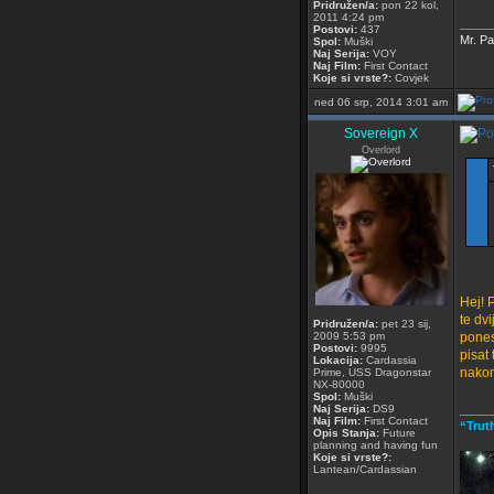
Pridružen/a:
pon 22 kol,
2011 4:24 pm
_____
Postovi:
437
Mr. Pa
Spol:
Muški
Naj Serija:
VOY
Naj Film:
First Contact
Koje si vrste?:
Covjek
ned 06 srp, 2014 3:01 am
Sovereign X
Overlord
Hej! 
te dv
Pridružen/a:
pet 23 sij,
2009 5:53 pm
pones
Postovi:
9995
pisat
Lokacija:
Cardassia
nakon
Prime, USS Dragonstar
NX-80000
Spol:
Muški
Naj Serija:
DS9
_____
Naj Film:
First Contact
“Trut
Opis Stanja:
Future
planning and having fun
Koje si vrste?:
Lantean/Cardassian