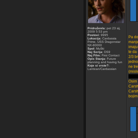
Pridružen/a:
pet 23 sij,
2009 5:53 pm
Postovi:
9995
Pa do
Lokacija:
Cardassia
manje
Prime, USS Dragonstar
NX-80000
imaju
Spol:
Muški
te da
Naj Serija:
DS9
Naj Film:
First Contact
2/3 b
Opis Stanja:
Future
jedno
planning and having fun
Koje si vrste?:
ne tr
Lantean/Cardassian
(misl
Osim 
Carst
Carst
bojim