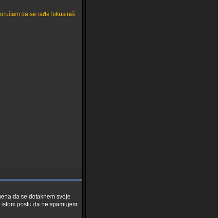
poručam da se rađe fokusiraš
remena da se dotaknem svoje
e u istom postu da ne spamujem