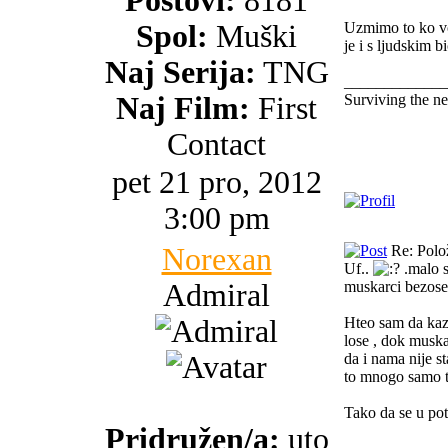
Postovi:
8181
Spol:
Muški
Uzmimo to ko vod
je i s ljudskim b
Naj Serija:
TNG
_____________
Naj Film:
First
Surviving the n
Contact
pet 21 pro, 2012
3:00 pm
Norexan
Re: Polo
Uf..
.malo s
Admiral
muskarci bezose
Hteo sam da kaze
lose , dok muska
da i nama nije s
to mnogo samo t
Tako da se u po
Pridružen/a:
uto