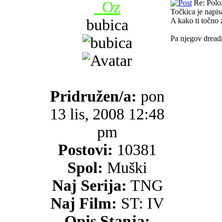
_Oz
Re: Polo
Točkica je napis
bubica
A kako ti točno 
Pa njegov dread
Pridružen/a:
pon
13 lis, 2008 12:48
pm
Postovi:
10381
Spol:
Muški
Naj Serija:
TNG
Naj Film:
ST: IV
Opis Stanja: