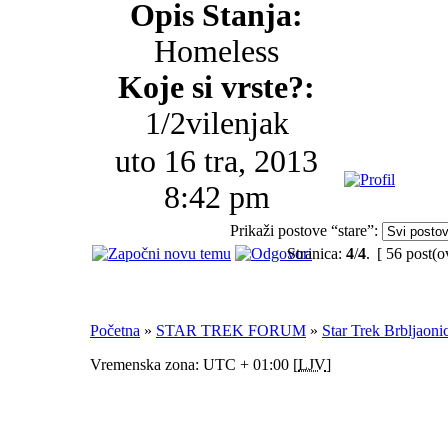
Opis Stanja:
Homeless
Koje si vrste?:
1/2vilenjak
uto 16 tra, 2013
8:42 pm
Prikaži postove “stare”:
Stranica:
4
/
4
.
[ 56 post(o
Početna
»
STAR TREK FORUM
»
Star Trek Brbljaoni
Vremenska zona: UTC + 01:00 [
LJV
]