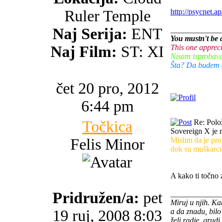
Ruler Temple
http://psycnet.a
Naj Serija:
ENT
_____________
You mustn't be a
Naj Film:
ST: XI
This one appreci
Nisam isprobavao
Šta? Da budem gl
čet 20 pro, 2012
6:44 pm
Točkica
Re: Polo
Sovereign X je n
Felis Minor
Mislim da je pro
dok su muškarci 
A kako ti točno 
Pridružen/a:
pet
_____________
Miruj u njih. K
19 ruj, 2008 8:03
a da znadu, bilo
želi radje, grud