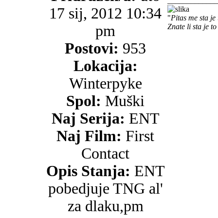
_____________
17 sij, 2012 10:34
"
Pitas me sta je
pm
Znate li sta je t
Postovi:
953
Lokacija:
Winterpyke
Spol:
Muški
Naj Serija:
ENT
Naj Film:
First
Contact
Opis Stanja:
ENT
pobedjuje TNG al'
za dlaku,pm