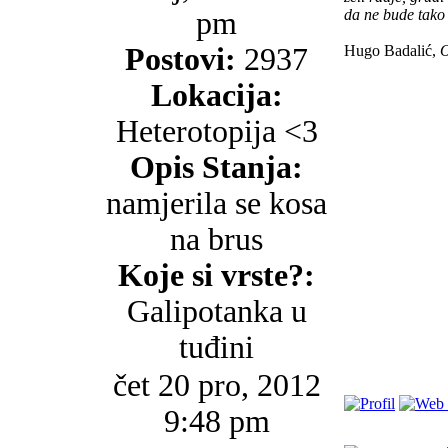
pm
da ne bude tako
Postovi:
2937
Hugo Badalić,
O
Lokacija:
Heterotopija <3
Opis Stanja:
namjerila se kosa
na brus
Koje si vrste?:
Galipotanka u
tuđini
čet 20 pro, 2012
9:48 pm