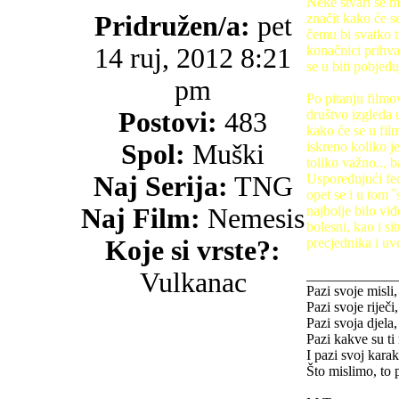
Neke stvari se m
Pridružen/a:
pet
značit kako će s
čemu bi svatko tr
14 ruj, 2012 8:21
konačnici prihva
se u biti pobjeđu
pm
Po pitanju filmov
Postovi:
483
društvo izgleda u
kako će se u film
Spol:
Muški
iskreno koliko je
toliko važno.., 
Naj Serija:
TNG
Uspoređujući fed
opet se i u tom
Naj Film:
Nemesis
najbolje bilo viđ
bolesni, kao i si
Koje si vrste?:
precjednika i uve
Vulkanac
_____________
Pazi svoje misli,
Pazi svoje riječi
Pazi svoja djela,
Pazi kakve su ti 
I pazi svoj karak
Što mislimo, to 