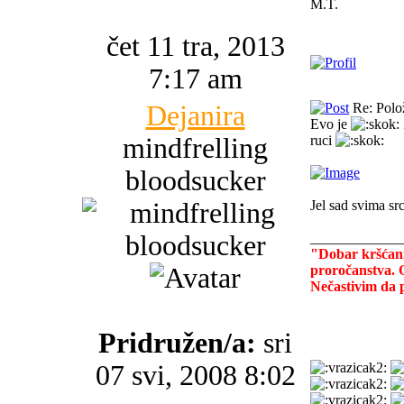
M.T.
čet 11 tra, 2013
7:17 am
Dejanira
Re: Polo
Evo je
mindfrelling
ruci
bloodsucker
Jel sad svima sr
_____________
"Dobar kršćanin
proročanstva. O
Nečastivim da 
Pridružen/a:
sri
07 svi, 2008 8:02