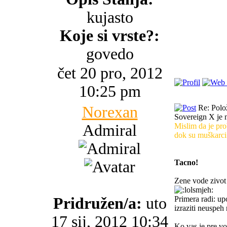
kujasto
Koje si vrste?:
govedo
čet 20 pro, 2012
10:25 pm
Norexan
Re: Polo
Sovereign X je n
Admiral
Mislim da je pro
dok su muškarci 
Tacno!
Zene vode zivot
Pridružen/a:
uto
Primera radi: up
izraziti neuspeh
17 sij, 2012 10:34
Ko vas je pre vo