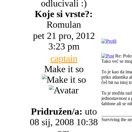
odlucivali :)
Koje si vrste?:
Romulan
pet 21 pro, 2012
3:23 pm
captain
Re: Polo
Tako već se mog
Make it so
To je kao da ima
priko atlantika 
češ bit na istoj 
Tu je možda razl
jednostavnost a 
šablone ali se n
Pridružen/a:
uto
_____________
08 sij, 2008 10:38
Surviving the n