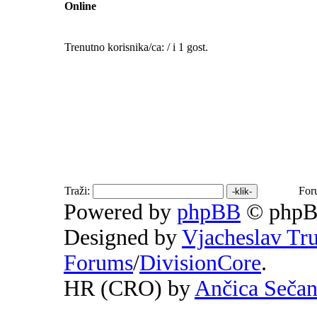
Online
Trenutno korisnika/ca: / i 1 gost.
Traži:
For
Powered by
phpBB
© phpB
Designed by
Vjacheslav Tr
Forums
/
DivisionCore
.
HR (CRO) by
Ančica Seča