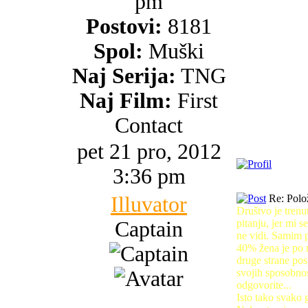
pm
Postovi:
8181
Spol:
Muški
Naj Serija:
TNG
Naj Film:
First
Contact
pet 21 pro, 2012
3:36 pm
Illuvator
Re: Polo
Društvo je trenu
Captain
pitanju, jer mi s
ne vidi. Samim p
40% žena je po m
druge strane post
svojih sposobnost
odgovorite...
Isto tako svako g