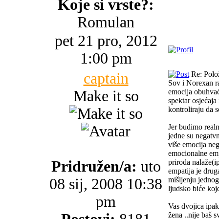
Koje si vrste?:
Romulan
pet 21 pro, 2012
1:00 pm
captain
Re: Polo
Sov i Norexan ra
Make it so
emocija obuhvaća 
spektar osjećaja
kontroliraju da 
Jer budimo realn
jedne su negatvn
više emocija neg
emocionalne empat
Pridružen/a:
uto
priroda nalaže(i
empatija je druga
08 sij, 2008 10:38
mišljenju jednog
ljudsko biće koje
pm
Vas dvojica ipak
žena ..nije baš 