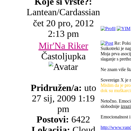
Koje si vrste?:
Lantean/Cardassian
čet 20 pro, 2012
2:13 pm
Mir'Na Riker
Re: Polo
Suikotreki je nap
Častoljupka
Moja prva asocij
slaganje s pret
Ne znam više šta
Sovereign X je n
Pridružen/a:
uto
Mislim da je pro
dok su muškarci 
27 sij, 2009 1:19
Netočno. Emocion
pm
slobodnije
izrazi
Postovi:
6422
Emocionalnost i i
Lokacija:
Cloud
http://www.vand