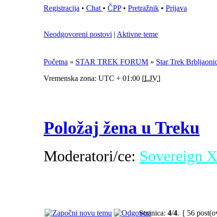
Registracija
•
Chat
•
ČPP
•
Pretražnik
•
Prijava
Neodgovoreni postovi
|
Aktivne teme
Početna
»
STAR TREK FORUM
»
Star Trek Brbljaoni
Vremenska zona: UTC + 01:00 [
LJV
]
Položaj žena u Treku
Moderatori/ce:
Sovereign 
Stranica:
4
/
4
.
[ 56 post(o