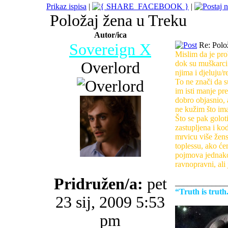
Prikaz ispisa
|
|
Položaj žena u Treku
Autor/ica
Sovereign X
Re: Polo
Mislim da je pro
Overlord
dok su muškarci 
njima i djeluju/
To ne znači da s
im isti manje pr
dobro objasnio, 
ne kužim što ima
Što se pak goloti
zastupljena i ko
mrvicu više žen
toplessu, ako ć
pojmova jednakos
ravnopravni, ali 
Pridružen/a:
pet
_____________
“Truth is trut
23 sij, 2009 5:53
pm