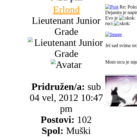
Erlond
Re: Polo
Dejanira je napis
Lieutenant Junior
Evo je
ruci
Grade
Jel sad svima sr
Mom srcu je mjes
_____________
Pridružen/a:
sub
04 vel, 2012 10:47
pm
Postovi:
102
Spol:
Muški