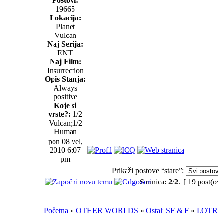
Postovi:
19665
Lokacija:
Planet
Vulcan
Naj Serija:
ENT
Naj Film:
Insurrection
Opis Stanja:
Always
positive
Koje si
vrste?:
1/2
Vulcan;1/2
Human
pon 08 vel,
2010 6:07
pm
Prikaži postove “stare”:
Stranica:
2
/
2
.
[ 19 post(o
Početna
»
OTHER WORLDS
»
Ostali SF & F
»
LOTR