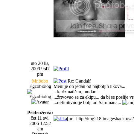
Cal Lightman: Nobody can tell the whole 
Judge Quinn: How about you promise to b
Cal Lightman: Now you're talking!
uto 20 lis,
2009 9:47
pm
Mr.bobo
Re: Gandalf
Egzobiolog
Meni je on jedan od najboljih likova...
...karizmatičan, mudar...
...žrtvovao se za ekipu... da bi se poslije vr
...definitivno je bolji od Sarumana...
Pridružen/a:
_________________
čet 11 svi,
[url=http://img218.imageshack.us/i/c
2006 12:52
am