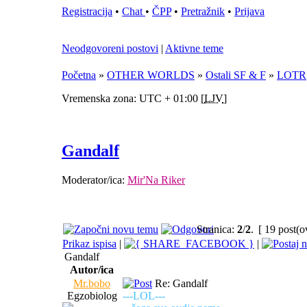
Registracija
•
Chat
•
ČPP
•
Pretražnik
•
Prijava
Neodgovoreni postovi
|
Aktivne teme
Početna
»
OTHER WORLDS
»
Ostali SF & F
»
LOTR
Vremenska zona: UTC + 01:00 [
LJV
]
Gandalf
Moderator/ica:
Mir'Na Riker
Stranica:
2
/
2
.
[ 19 post(o
Prikaz ispisa
|
|
Gandalf
Autor/ica
Mr.bobo
Re: Gandalf
Egzobiolog
---LOL---