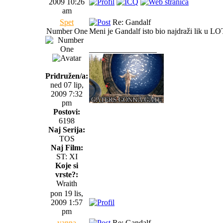
2009 10:26
am
Spet
Re: Gandalf
Number One
Meni je Gandalf isto bio najdraži lik u LOTR
_________________
Pridružen/a:
ned 07 lip,
2009 7:32
pm
Postovi:
6198
Naj Serija:
TOS
Naj Film:
ST: XI
Koje si
vrste?:
Wraith
pon 19 lis,
2009 1:57
pm
yanna
Re: Gandalf