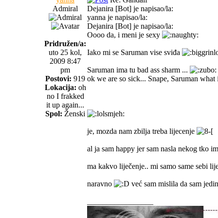
Admiral
Dejanira [Bot] je napisao/la:
yanna je napisao/la:
Dejanira [Bot] je napisao/la:
Oooo da, i meni je sexy
Pridružen/a:
uto 25 kol,
Iako mi se Saruman vise sviđa
2009 8:47
pm
Saruman ima tu bad ass sharm ...
Postovi:
919
ok we are so sick... Snape, Saruman what 
Lokacija:
oh
no I frakked
it up again...
Spol:
Ženski
je, mozda nam zbilja treba lijecenje
al ja sam happy jer sam nasla nekog tko im
ma kakvo liječenje.. mi samo same sebi li
naravno
već sam mislila da sam jedi
_________________