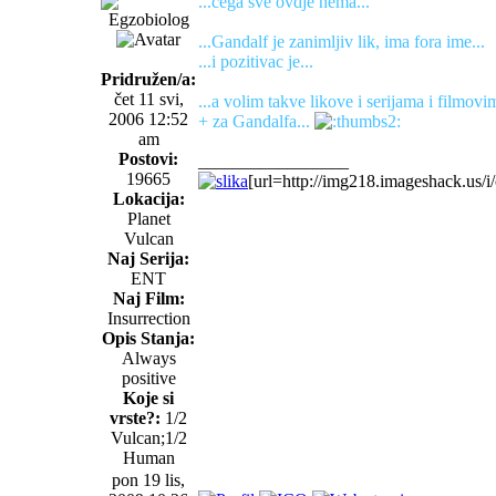
...čega sve ovdje nema...
...Gandalf je zanimljiv lik, ima fora ime...
...i pozitivac je...
Pridružen/a:
čet 11 svi,
...a volim takve likove i serijama i filmovim
2006 12:52
+ za Gandalfa...
am
Postovi:
_________________
19665
[url=http://img218.imageshack.us/i/c
Lokacija:
Planet
Vulcan
Naj Serija:
ENT
Naj Film:
Insurrection
Opis Stanja:
Always
positive
Koje si
vrste?:
1/2
Vulcan;1/2
Human
pon 19 lis,