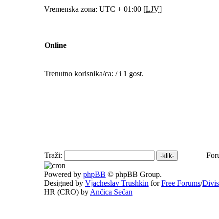
Vremenska zona: UTC + 01:00 [
LJV
]
Online
Trenutno korisnika/ca: / i 1 gost.
Traži:
For
Powered by
phpBB
© phpBB Group.
Designed by
Vjacheslav Trushkin
for
Free Forums
/
Divi
HR (CRO) by
Ančica Sečan