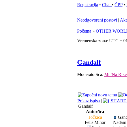
Registracija
•
Chat
•
ČPP
•
Neodgovoreni postovi
|
Akt
Početna
»
OTHER WORL
Vremenska zona: UTC + 01
Gandalf
Moderator/ica:
Mir'Na Rike
Prikaz ispisa
|
Gandalf
Autor/ica
Točkica
Gand
Felis Minor
Nadam s