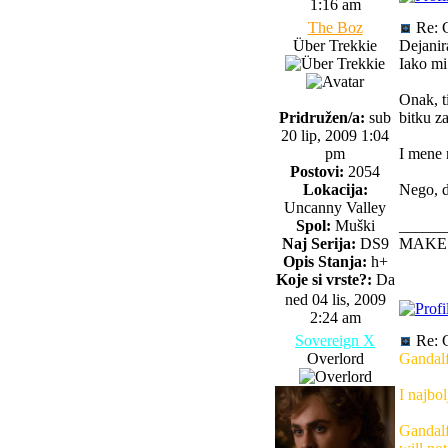
1:16 am
The Boz
Re: 
Über Trekkie
Dejanira
Iako mi
Onak, t
Pridružen/a:
sub
bitku z
20 lip, 2009 1:04
pm
I mene 
Postovi:
2054
Lokacija:
Nego, da
Uncanny Valley
Spol:
Muški
______
Naj Serija:
DS9
MAKE 
Opis Stanja:
h+
Koje si vrste?:
Da
ned 04 lis, 2009
2:24 am
Sovereign X
Re: 
Overlord
Gandalf
I najbolj
Gandalf