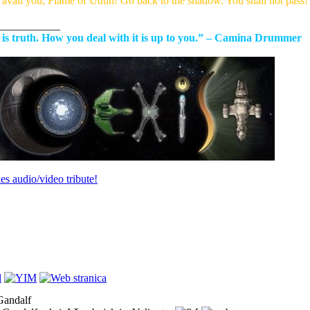
t avail you, Flame of Udun! Go back to the shadow. You shall not pass!'
___________
 is truth. How you deal with it is up to you.” – Camina Drummer
les audio/video tribute!
Gandalf