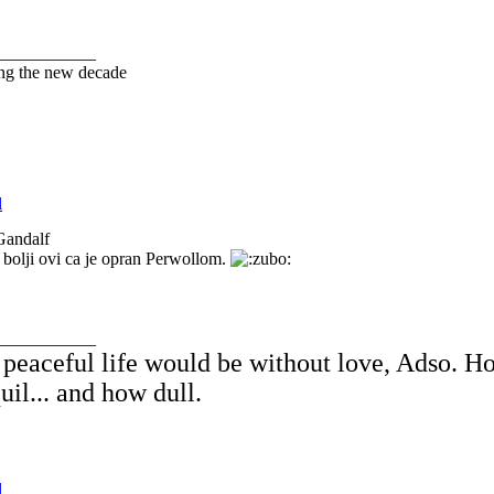
___________
ng the new decade
Gandalf
 bolji ovi ca je opran Perwollom.
___________
peaceful life would be without love, Adso. H
uil... and how dull.