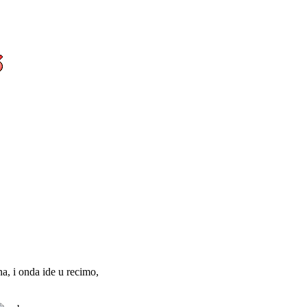
 through our own filters.
ity?
a, i onda ide u recimo,