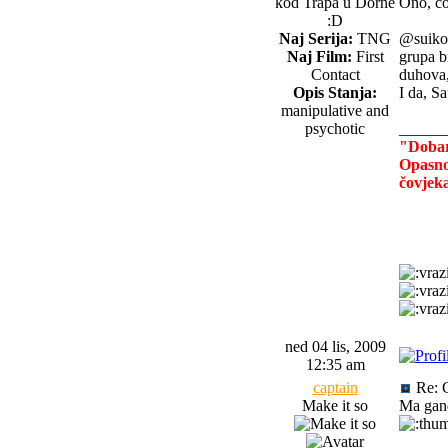
kod Trapa u Dorne
Ono, co
:D
Naj Serija:
TNG
@suiko:
Naj Film:
First
grupa b
Contact
duhova, 
Opis Stanja:
I da, S
manipulative and
psychotic
______
"Dobar 
Opasnos
čovjek
ned 04 lis, 2009
12:35 am
captain
Re: 
Make it so
Ma gand