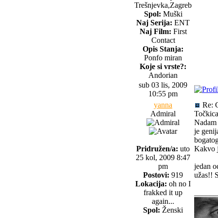
Trešnjevka,Zagreb
Spol:
Muški
Naj Serija:
ENT
Naj Film:
First
Contact
Opis Stanja:
Ponfo miran
Koje si vrste?:
Andorian
sub 03 lis, 2009
10:55 pm
yanna
Re: 
Admiral
Točkica
Nadam s
je geni
bogatog
Pridružen/a:
uto
Kakvo j
25 kol, 2009 8:47
pm
jedan o
Postovi:
919
užas!! 
Lokacija:
oh no I
frakked it up
______
again...
Spol:
Ženski