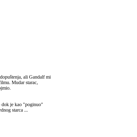
 dopuštenja, ali Gandalf mi
filmu. Mudar starac,
ojmio.
o dok je kao "poginuo"
ednog starca ...