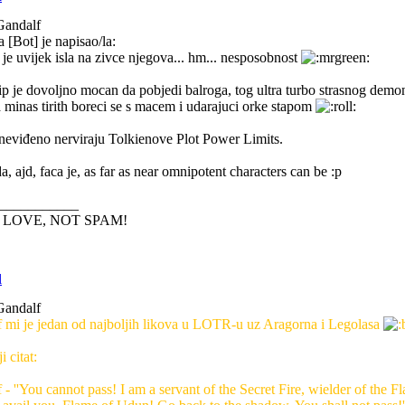
Gandalf
 [Bot] je napisao/la:
 je uvijek isla na zivce njegova... hm... nesposobnost
ip je dovoljno mocan da pobjedi balroga, tog ultra turbo strasnog demon
a minas tirith boreci se s macem i udarajuci orke stapom
neviđeno nerviraju Tolkienove Plot Power Limits.
, ajd, faca je, as far as near omnipotent characters can be :p
___________
LOVE, NOT SPAM!
Gandalf
 mi je jedan od najboljih likova u LOTR-u uz Aragorna i Legolasa
i citat:
 - ''You cannot pass! I am a servant of the Secret Fire, wielder of the F