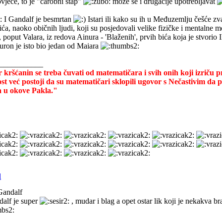
vjece, to je "carobni stap"
moze se i drugacije upotrebljavat
 I Gandalf je besmrtan
Istari ili kako su ih u Međuzemlju češće zva
ića, naoko običnih ljudi, koji su posjedovali velike fizičke i mentalne m
poput Valara, iz redova Ainura - 'Blaženih', prvih bića koja je stvorio I
auron je isto bio jedan od Maiara
___________
kršćanin se treba čuvati od matematičara i svih onih koji izriču 
t već postoji da su matematičari sklopili ugovor s Nečastivim da
a u okove Pakla."
Gandalf
alf je super
, mudar i blag a opet ostar lik koji je nekakva b