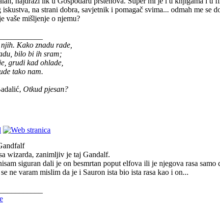
jalan, najdraži lik u Gospodaru prstenova. Super mi je i u knjigama i u 
 iskustva, na strani dobra, savjetnik i pomagač svima... odmah me se d
e vaše mišljenje o njemu?
___________
 njih. Kako znadu rade,
adu, bilo bi ih sram;
dje, grudi kad ohlade,
ude tako nam.
adalić,
Otkud pjesan?
andfalf
asa wizarda, zanimljiv je taj Gandalf.
nisam siguran dali je on besmrtan poput elfova ili je njegova rasa samo 
se ne varam mislim da je i Sauron ista bio ista rasa kao i on...
___________