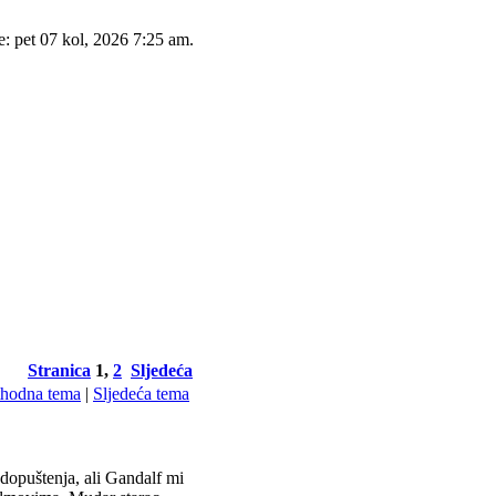
e: pet 07 kol, 2026 7:25 am.
Stranica
1
,
2
Sljedeća
thodna tema
|
Sljedeća tema
 dopuštenja, ali Gandalf mi