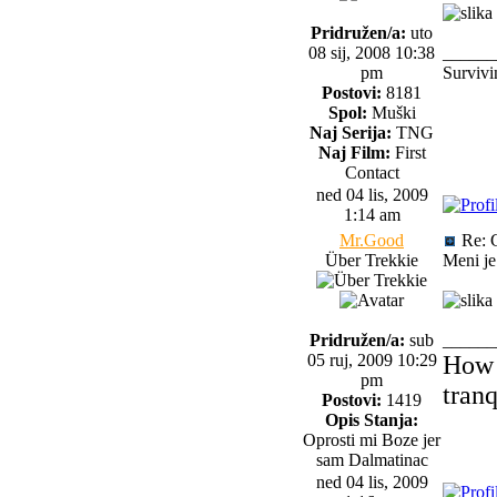
Pridružen/a:
uto
08 sij, 2008 10:38
______
pm
Survivi
Postovi:
8181
Spol:
Muški
Naj Serija:
TNG
Naj Film:
First
Contact
ned 04 lis, 2009
1:14 am
Mr.Good
Re: 
Über Trekkie
Meni je
Pridružen/a:
sub
______
05 ruj, 2009 10:29
How 
pm
tranq
Postovi:
1419
Opis Stanja:
Oprosti mi Boze jer
sam Dalmatinac
ned 04 lis, 2009