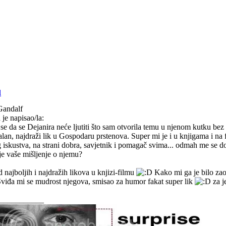
Gandalf
 je napisao/la:
e da se Dejanira neće ljutiti što sam otvorila temu u njenom kutku bez
jalan, najdraži lik u Gospodaru prstenova. Super mi je i u knjigama i na 
 iskustva, na strani dobra, savjetnik i pomagač svima... odmah me se d
e vaše mišljenje o njemu?
d najboljih i najdražih likova u knjizi-filmu
Kako mi ga je bilo za
Sviđa mi se mudrost njegova, smisao za humor fakat super lik
za j
___________