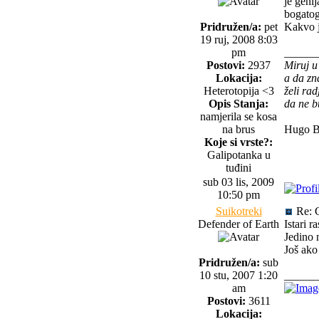
je geni
bogatog
Pridružen/a:
pet
Kakvo j
19 ruj, 2008 8:03
pm
______
Postovi:
2937
Miruj u
Lokacija:
a da zn
Heterotopija <3
želi ra
Opis Stanja:
da ne b
namjerila se kosa
na brus
Hugo B
Koje si vrste?:
Galipotanka u
tuđini
sub 03 lis, 2009
10:50 pm
Suikotreki
Re: G
Defender of Earth
Istari r
Jedino 
Još ako 
Pridružen/a:
sub
10 stu, 2007 1:20
______
am
Postovi:
3611
Lokacija: