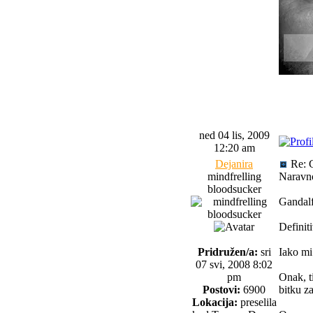
Cal Lig
Judge Q
Cal Li
ned 04 lis, 2009
12:20 am
Dejanira
Re: 
mindfrelling
Naravno
bloodsucker
Gandal
Definit
Pridružen/a:
sri
Iako mi
07 svi, 2008 8:02
pm
Onak, t
Postovi:
6900
bitku z
Lokacija:
preselila