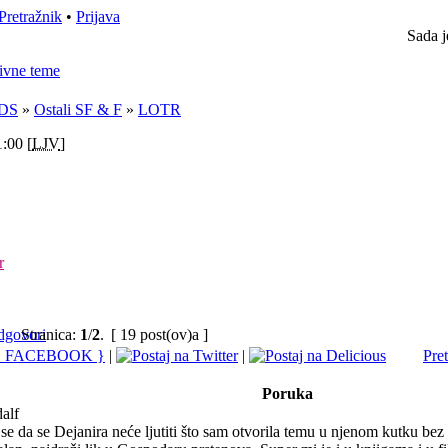
Pretražnik
•
Prijava
Sada j
ivne teme
DS
»
Ostali SF & F
»
LOTR
:00 [
LJV
]
r
Stranica:
1
/
2
.
[ 19 post(ov)a ]
|
|
Pre
Poruka
alf
e da se Dejanira neće ljutiti što sam otvorila temu u njenom kutku bez