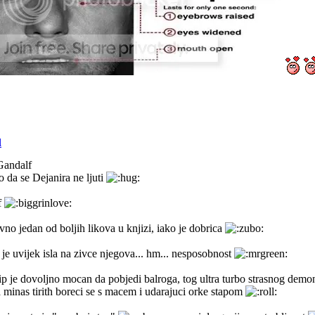
htman: Nobody can tell the whole truth, it's subjective, and passes
uinn: How about you promise to be honest to the best of your abil
ghtman: Now you're talking!
Gandalf
 da se Dejanira ne ljuti
f
ivno jedan od boljih likova u knjizi, iako je dobrica
 je uvijek isla na zivce njegova... hm... nesposobnost
ip je dovoljno mocan da pobjedi balroga, tog ultra turbo strasnog demon
a minas tirith boreci se s macem i udarajuci orke stapom