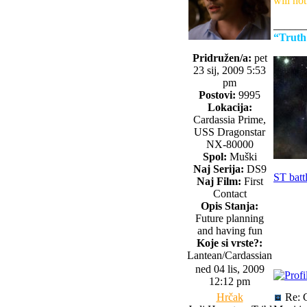
will no
______
“Truth
Pridružen/a:
pet
23 sij, 2009 5:53
pm
Postovi:
9995
Lokacija:
Cardassia Prime,
USS Dragonstar
NX-80000
Spol:
Muški
Naj Serija:
DS9
ST batt
Naj Film:
First
Contact
Opis Stanja:
Future planning
and having fun
Koje si vrste?:
Lantean/Cardassian
ned 04 lis, 2009
12:12 pm
Hrčak
Re: 