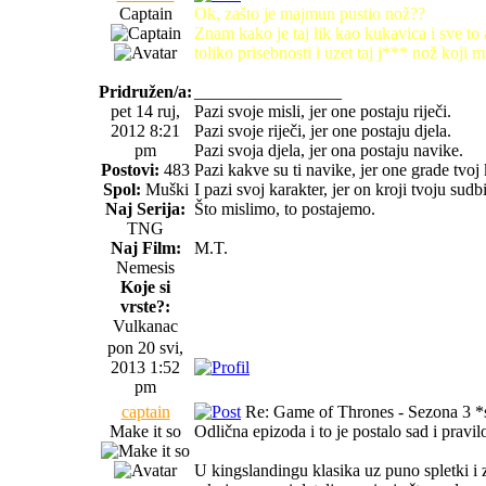
Captain
Ok, zašto je majmun pustio nož??
Znam kako je taj lik kao kukavica i sve to al
toliko prisebnosti i uzet taj j*** nož koji
Pridružen/a:
_________________
pet 14 ruj,
Pazi svoje misli, jer one postaju riječi.
2012 8:21
Pazi svoje riječi, jer one postaju djela.
pm
Pazi svoja djela, jer ona postaju navike.
Postovi:
483
Pazi kakve su ti navike, jer one grade tvoj 
Spol:
Muški
I pazi svoj karakter, jer on kroji tvoju sudb
Naj Serija:
Što mislimo, to postajemo.
TNG
Naj Film:
M.T.
Nemesis
Koje si
vrste?:
Vulkanac
pon 20 svi,
2013 1:52
pm
captain
Re: Game of Thrones - Sezona 3 *s
Make it so
Odlična epizoda i to je postalo sad i pravi
U kingslandingu klasika uz puno spletki i z