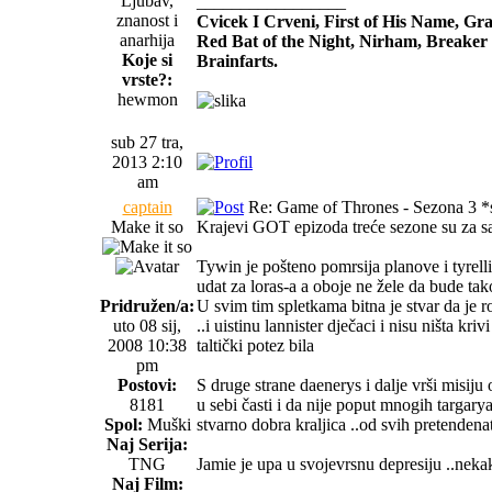
Ljubav,
_________________
znanost i
Cvicek I Crveni, First of His Name, G
anarhija
Red Bat of the Night, Nirham, Breaker 
Koje si
Brainfarts.
vrste?:
hewmon
sub 27 tra,
2013 2:10
am
captain
Re: Game of Thrones - Sezona 3 *s
Make it so
Krajevi GOT epizoda treće sezone su za s
Tywin je pošteno pomrsija planove i tyrelli
udat za loras-a a oboje ne žele da bude tak
Pridružen/a:
U svim tim spletkama bitna je stvar da je 
uto 08 sij,
..i uistinu lannister dječaci i nisu ništa kr
2008 10:38
taltički potez bila
pm
Postovi:
S druge strane daenerys i dalje vrši misij
8181
u sebi časti i da nije poput mnogih targary
Spol:
Muški
stvarno dobra kraljica ..od svih pretenden
Naj Serija:
TNG
Jamie je upa u svojevrsnu depresiju ..nek
Naj Film: