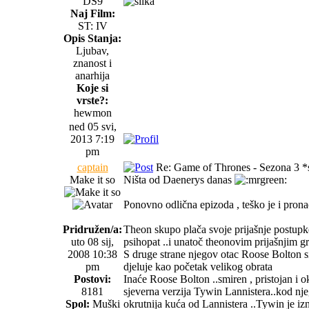
DS9
Naj Film:
ST: IV
Opis Stanja:
Ljubav,
znanost i
anarhija
Koje si
vrste?:
hewmon
ned 05 svi,
2013 7:19
pm
captain
Re: Game of Thrones - Sezona 3 *s
Make it so
Ništa od Daenerys danas
Ponovno odlična epizoda , teško je i prona
Pridružen/a:
Theon skupo plača svoje prijašnje postupke
uto 08 sij,
psihopat ..i unatoč theonovim prijašnjim gri
2008 10:38
S druge strane njegov otac Roose Bolton si
pm
djeluje kao početak velikog obrata
Postovi:
Inaće Roose Bolton ..smiren , pristojan i o
8181
sjeverna verzija Tywin Lannistera..kod nje
Spol:
Muški
okrutnija kuća od Lannistera ..Tywin je iz