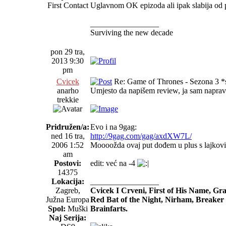
First Contact
Uglavnom OK epizoda ali ipak slabija od
_________________
Surviving the new decade
pon 29 tra,
2013 9:30
pm
Cvicek
Re: Game of Thrones - Sezona 3 *s
anarho
Umjesto da napišem review, ja sam napravi
trekkie
Pridružen/a:
Evo i na 9gag:
ned 16 tra,
http://9gag.com/gag/axdXW7L/
2006 1:52
Moooožda ovaj put dođem u plus s lajkovima
am
Postovi:
edit: već na -4
14375
Lokacija:
_________________
Zagreb,
Cvicek I Crveni, First of His Name, G
Južna Europa
Red Bat of the Night, Nirham, Breaker 
Spol:
Muški
Brainfarts.
Naj Serija: