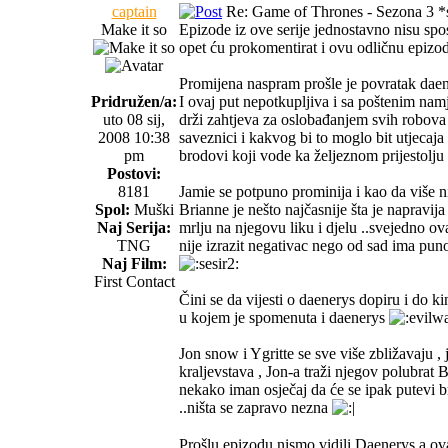
captain
Re: Game of Thrones - Sezona 3 *s
Make it so
Epizode iz ove serije jednostavno nisu spo
opet ću prokomentirat i ovu odličnu epizod
Promijena naspram prošle je povratak da
Pridružen/a:
I ovaj put nepotkupljiva i sa poštenim namj
uto 08 sij,
drži zahtjeva za oslobađanjem svih robova .
2008 10:38
saveznici i kakvog bi to moglo bit utjecaja n
pm
brodovi koji vode ka željeznom prijestolju 
Postovi:
8181
Jamie se potpuno prominija i kao da više ni
Spol:
Muški
Brianne je nešto najčasnije šta je napravija
Naj Serija:
mrlju na njegovu liku i djelu ..svejedno o
TNG
nije izrazit negativac nego od sad ima pun
Naj Film:
First Contact
Čini se da vijesti o daenerys dopiru i do k
u kojem je spomenuta i daenerys
Jon snow i Ygritte se sve više zbližavaju ,
kraljevstava , Jon-a traži njegov polubrat 
nekako iman osječaj da će se ipak putevi br
..ništa se zapravo nezna
Prošlu epizodu nismo vidili Daenerys a ova