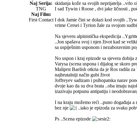
Naj Serija:
skidanja kože sa svojih neprijatelja ..vrlo o
TNG
I sad Tywin i Roose , dvi jake ličnosti , p
Naj Film:
First Contact
I dok Jamie čini se dolazi kod svojih ..Tyw
vrime Cersei i Tyrion žale za svojom sudb
Na sjeveru alpinistička ekspedicija ..Ygrit
..Jon spašava svoj i njen život kad se vel
sa uspiješnim usponom i nezaboravnim p
No uspon i kraj epizode sa sjevera dobija
Varysa (scena uspona i dijalog se skoro pre
Maliprst Baelish otkria da je Ros radila za 
najbrutalniji način gubi život
Joffreyev sadizam i psihopatska narav pono
dvoje kao da su dva brata ..oba imaju najo
izazivaju potpunu antipatiju i neodobravanj
I na kraju možemo reći ..puno događaja a 
bez nje
..iako je epizoda za svaku po
Ps ..Scena epizode