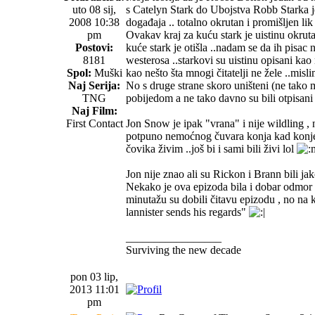
uto 08 sij,
s Catelyn Stark do Ubojstva Robb Starka 
2008 10:38
događaja .. totalno okrutan i promišljen lik
pm
Ovakav kraj za kuću stark je uistinu okrut
Postovi:
kuće stark je otišla ..nadam se da ih pisac 
8181
westerosa ..starkovi su uistinu opisani kao
Spol:
Muški
kao nešto šta mnogi čitatelji ne žele ..mis
Naj Serija:
No s druge strane skoro uništeni (ne tako 
TNG
pobijedom a ne tako davno su bili otpisani 
Naj Film:
First Contact
Jon Snow je ipak "vrana" i nije wildling ,
potpuno nemoćnog čuvara konja kad konje im
čovika živim ..još bi i sami bili živi lol
Jon nije znao ali su Rickon i Brann bili jak
Nekako je ova epizoda bila i dobar odmor o
minutažu su dobili čitavu epizodu , no na k
lannister sends his regards"
_________________
Surviving the new decade
pon 03 lip,
2013 11:01
pm