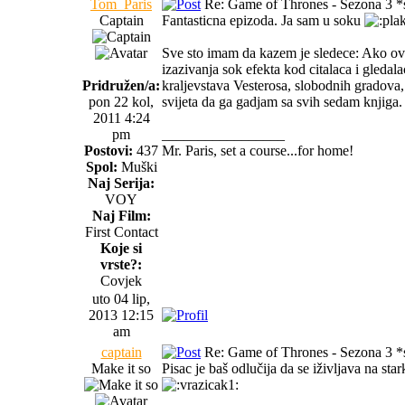
Tom_Paris
Re: Game of Thrones - Sezona 3 *s
Captain
Fantasticna epizoda. Ja sam u soku
Sve sto imam da kazem je sledece: Ako ova
izazivanja sok efekta kod citalaca i gleda
Pridružen/a:
kraljevstava Vesterosa, slobodnih gradova
pon 22 kol,
svijeta da ga gadjam sa svih sedam knjiga
2011 4:24
pm
_________________
Postovi:
437
Mr. Paris, set a course...for home!
Spol:
Muški
Naj Serija:
VOY
Naj Film:
First Contact
Koje si
vrste?:
Covjek
uto 04 lip,
2013 12:15
am
captain
Re: Game of Thrones - Sezona 3 *s
Make it so
Pisac je baš odlučija da se iživljava na st