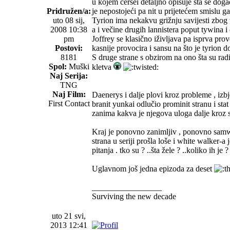
u kojem cersei detaljno opisuje šta se događ
Pridružen/a:
je nepostojeći pa nit u prijetećem smislu ga
uto 08 sij,
Tyrion ima nekakvu grižnju savijesti zbog 
2008 10:38
a i večine drugih lannistera poput tywina i
pm
Joffrey se klasično iživljava pa isprva prov
Postovi:
kasnije provocira i sansu na što je tyrion do
8181
S druge strane s obzirom na ono šta su rad
Spol:
Muški
kletva
Naj Serija:
TNG
Naj Film:
Daenerys i dalje plovi kroz probleme , izbje
First Contact
branit yunkai odlučio prominit stranu i stat
zanima kakva je njegova uloga dalje kroz s
Kraj je ponovno zanimljiv , ponovno samwel
strana u seriji prošla loše i white walker-a 
pitanja . tko su ? ..šta žele ? ..koliko ih je ?
Uglavnom još jedna epizoda za deset
_________________
Surviving the new decade
uto 21 svi,
2013 12:41