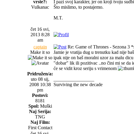
vrste?:
I pazi svoj karakter, jer on kroji tvoju sudb
Vulkanac
Što mislimo, to postajemo.
M.T.
čet 16 svi,
2013 8:28
am
captain
Re: Game of Thrones - Sezona 3 *s
Make it so
Jamie je vratija dug u trenutku kad nije baš 
ipak nije on baš moralni uzor za malu dicu 
"dobar" lik ili pozitivac ..no čini mi se da
će se vidit kroz seriju s vrimenom
Pridružen/a:
uto 08 sij,
_________________
2008 10:38
Surviving the new decade
pm
Postovi:
8181
Spol:
Muški
Naj Serija:
TNG
Naj Film:
First Contact
čet 16 svi,