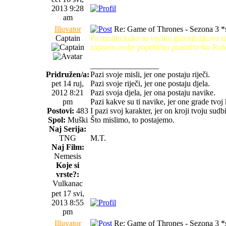
2013 9:28
am
Illuvator
Re: Game of Thrones - Sezona 3 *s
Captain
Pa mislim kako su većinu glavnih likova siv
zapravo ovdje poprilično praktični što Rob
_________________
Pridružen/a:
Pazi svoje misli, jer one postaju riječi.
pet 14 ruj,
Pazi svoje riječi, jer one postaju djela.
2012 8:21
Pazi svoja djela, jer ona postaju navike.
pm
Pazi kakve su ti navike, jer one grade tvoj 
Postovi:
483
I pazi svoj karakter, jer on kroji tvoju sudb
Spol:
Muški
Što mislimo, to postajemo.
Naj Serija:
TNG
M.T.
Naj Film:
Nemesis
Koje si
vrste?:
Vulkanac
pet 17 svi,
2013 8:55
pm
Illuvator
Re: Game of Thrones - Sezona 3 *s