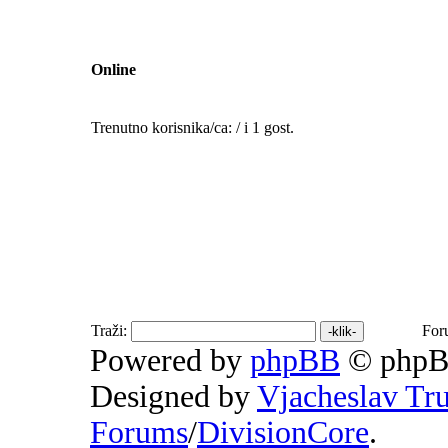
Online
Trenutno korisnika/ca: / i 1 gost.
Traži:
For
Powered by
phpBB
© phpB
Designed by
Vjacheslav Tr
Forums
/
DivisionCore
.