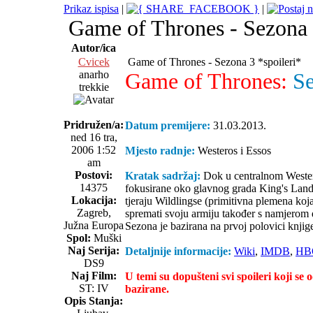
Prikaz ispisa
|
|
Game of Thrones - Sezona 
Autor/ica
Cvicek
Game of Thrones - Sezona 3 *spoileri*
anarho
Game of Thrones:
Se
trekkie
Pridružen/a:
Datum premijere:
31.03.2013.
ned 16 tra,
2006 1:52
Mjesto radnje:
Westeros i Essos
am
Postovi:
Kratak sadržaj:
Dok u centralnom Westeros
14375
fokusirane oko glavnog grada King's Landin
Lokacija:
tjeraju Wildlingse (primitivna plemena koj
Zagreb,
spremati svoju armiju također s namjerom d
Južna Europa
Sezona je bazirana na prvoj polovici knj
Spol:
Muški
Naj Serija:
Detaljnije informacije:
Wiki
,
IMDB
,
HB
DS9
Naj Film:
U temi su dopušteni svi spoileri koji se o
ST: IV
bazirane.
Opis Stanja: