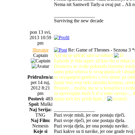
Nema nit Samwell Tarly-a ovaj put .. Ali n
_________________
Surviving the new decade
pon 13 svi,
2013 10:59
pm
Illuvator
Re: Game of Thrones - Sezona 3 *s
Captain
Ajd da ne pričaš sam sa sobom
Episoda je bila super, ali kao što si rekao
Deanerys se ovdje pokazala izuzetno intel
samo pola robova iz ovog grada ali i drugih
Pridružen/a:
sa osvajanjem gradova s ove strane pa ond
pet 14 ruj,
Jamie ima svoj neki moralni kompas, uost
2012 8:21
Brianne.., možda mu se u konačnici i sviđa
pm
za sjevernjake hoće li ić u neke saveze..., 
Postovi:
483
njima teče krv prvih ljudi..?
Spol:
Muški
Naj Serija:
_________________
TNG
Pazi svoje misli, jer one postaju riječi.
Naj Film:
Pazi svoje riječi, jer one postaju djela.
Nemesis
Pazi svoja djela, jer ona postaju navike.
Koje si
Pazi kakve su ti navike, jer one grade tvoj 