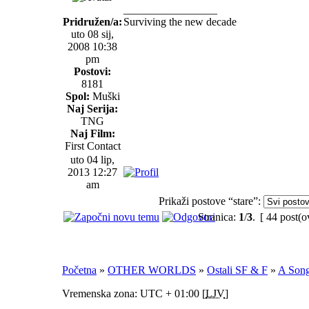
_________________
Pridružen/a:
Surviving the new decade
uto 08 sij,
2008 10:38
pm
Postovi:
8181
Spol:
Muški
Naj Serija:
TNG
Naj Film:
First Contact
uto 04 lip,
2013 12:27
am
Prikaži postove “stare”:
Stranica:
1
/
3
.
[ 44 post(o
Početna
»
OTHER WORLDS
»
Ostali SF & F
»
A Song
Vremenska zona: UTC + 01:00 [
LJV
]