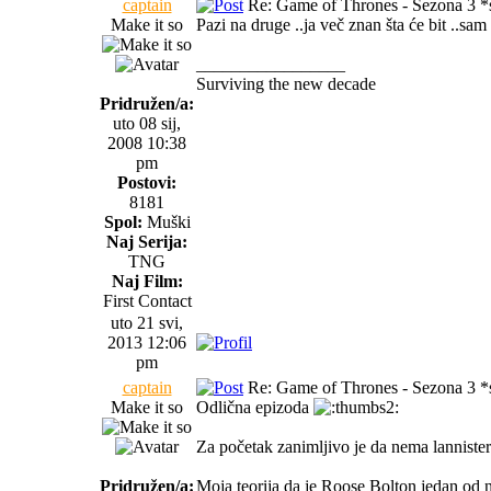
captain
Re: Game of Thrones - Sezona 3 *s
Make it so
Pazi na druge ..ja več znan šta će bit ..sam
_________________
Surviving the new decade
Pridružen/a:
uto 08 sij,
2008 10:38
pm
Postovi:
8181
Spol:
Muški
Naj Serija:
TNG
Naj Film:
First Contact
uto 21 svi,
2013 12:06
pm
captain
Re: Game of Thrones - Sezona 3 *s
Make it so
Odlična epizoda
Za početak zanimljivo je da nema lannistera
Pridružen/a:
Moja teorija da je Roose Bolton jedan od n