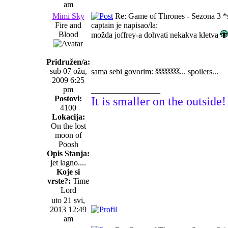
am
Mimi Sky
Re: Game of Thrones - Sezona 3 *s
Fire and
captain je napisao/la:
Blood
možda joffrey-a dohvati nekakva kletva
Pridružen/a:
sub 07 ožu,
sama sebi govorim: šššššššš... spoilers...
2009 6:25
pm
_________________
Postovi:
It is smaller on the outside!
4100
Lokacija:
On the lost
moon of
Poosh
Opis Stanja:
jet lagno....
Koje si
vrste?:
Time
Lord
uto 21 svi,
2013 12:49
am