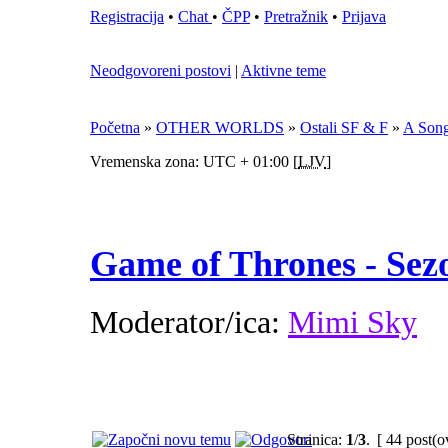
Registracija
•
Chat
•
ČPP
•
Pretražnik
•
Prijava
Neodgovoreni postovi
|
Aktivne teme
Početna
»
OTHER WORLDS
»
Ostali SF & F
»
A Song
Vremenska zona: UTC + 01:00 [
LJV
]
Game of Thrones - Sezo
Moderator/ica:
Mimi Sky
Stranica:
1
/
3
.
[ 44 post(o