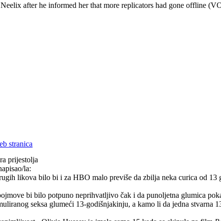
 Neelix after he informed her that more replicators had gone offline (V
a prijestolja
napisao/la:
 drugih likova bilo bi i za HBO malo previše da zbilja neka curica od 1
ojmove bi bilo potpuno neprihvatljivo čak i da punoljetna glumica poka
uliranog seksa glumeći 13-godišnjakinju, a kamo li da jedna stvarna 13