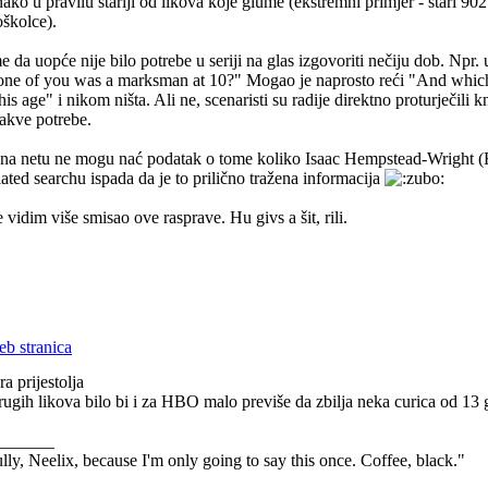
ako u pravilu stariji od likova koje glume (ekstremni primjer - stari 90
školce).
e da uopće nije bilo potrebe u seriji na glas izgovoriti nečiju dob. Npr.
ne of you was a marksman at 10?" Mogao je naprosto reći "And whic
s age" i nikom ništa. Ali ne, scenaristi su radije direktno proturječili kn
akve potrebe.
na netu ne mogu nać podatak o tome koliko Isaac Hempstead-Wright (B
ated searchu ispada da je to prilično tražena informacija
 vidim više smisao ove rasprave. Hu givs a šit, rili.
a prijestolja
 drugih likova bilo bi i za HBO malo previše da zbilja neka curica od 1
_______
ully, Neelix, because I'm only going to say this once. Coffee, black."