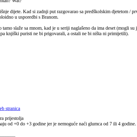
ntan? Wat?
nje dijete. Kad si zadnji put razgovarao sa predškolskim djetetom / pr
oloidno u usporedbi s Branom.
o tamo slaže sa mnom, kad je u seriji naglašeno da ima deset (mogli su 
a knjiški puristi ne bi prigovarali, a ostali ne bi ništa ni primijetili).
a prijestolja
imaju od +0 do +3 godine jer je nemoguće naći glumca od 7 ili 4 godine.
_______