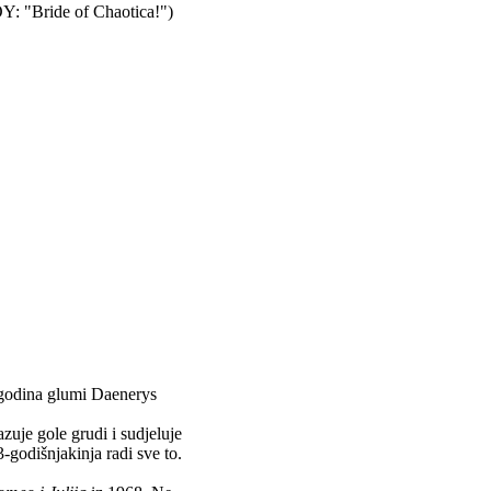
OY: "Bride of Chaotica!")
3 godina glumi Daenerys
zuje gole grudi i sudjeluje
-godišnjakinja radi sve to.