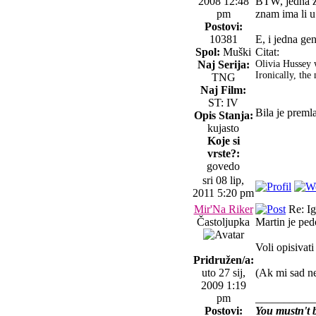
2008 12:48
BTW, jedna za
pm
znam ima li u
Postovi:
10381
E, i jedna gen
Spol:
Muški
Citat:
Naj Serija:
Olivia Hussey 
Ironically, the
TNG
Naj Film:
ST: IV
Bila je preml
Opis Stanja:
kujasto
Koje si
vrste?:
govedo
sri 08 lip,
2011 5:20 pm
Mir'Na Riker
Re: Igr
Častoljupka
Martin je pedo
Voli opisivat
Pridružen/a:
uto 27 sij,
(Ak mi sad ne
2009 1:19
pm
__________
Postovi:
You mustn't b