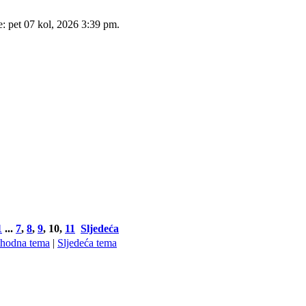
e: pet 07 kol, 2026 3:39 pm.
1
...
7
,
8
,
9
,
10
,
11
Sljedeća
thodna tema
|
Sljedeća tema