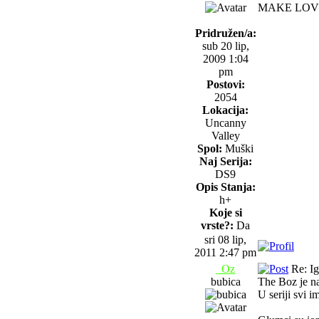
MAKE LOVE
Pridružen/a:
sub 20 lip,
2009 1:04
pm
Postovi:
2054
Lokacija:
Uncanny
Valley
Spol:
Muški
Naj Serija:
DS9
Opis Stanja:
h+
Koje si
vrste?:
Da
sri 08 lip,
2011 2:47 pm
_Oz
Re: Igr
bubica
The Boz je na
U seriji svi 