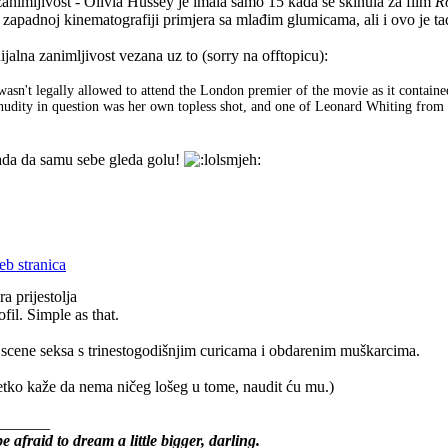
nimljivost - Olivia Hussey je imala samo 15 kada se skinula za film
R
 zapadnoj kinematografiji primjera sa mlađim glumicama, ali i ovo je t
ijalna zanimljivost vezana uz to (sorry na offtopicu):
wasn't legally allowed to attend the London premier of the movie as it contain
 nudity in question was her own topless shot, and one of Leonard Whiting from 
ada da samu sebe gleda golu!
a prijestolja
fil. Simple as that.
i scene seksa s trinestogodišnjim curicama i obdarenim muškarcima.
tko kaže da nema ničeg lošeg u tome, naudit ću mu.)
_______
e afraid to dream a little bigger, darling.