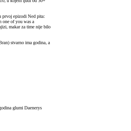
210, u kojem ljudi od 30+
 u prvoj epizodi Ned pita:
h one of you was a
jizi, makar za time nije bilo
ran) stvarno ima godina, a
3 godina glumi Daenerys