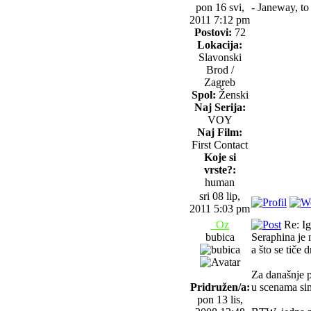
pon 16 svi,
- Janeway, to
2011 7:12 pm
Postovi:
72
Lokacija:
Slavonski
Brod /
Zagreb
Spol:
Ženski
Naj Serija:
VOY
Naj Film:
First Contact
Koje si
vrste?:
human
sri 08 lip,
2011 5:03 pm
_Oz
Re: Igr
bubica
Seraphina je 
a što se tiče
Za današnje p
Pridružen/a:
u scenama sim
pon 13 lis,