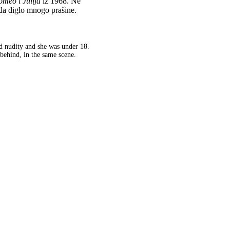
omeo i Julija
iz 1968. Ne
ada diglo mnogo prašine.
ed nudity and she was under 18.
behind, in the same scene.