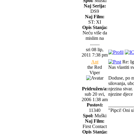
Spol:
Muški
Naj Serija:
DS9
Naj Film:
ST: XI
Opis Stanja:
Neću više da
mislim na
........
sri 08 lip,
2011 7:38 pm
Ant
Re: Igr
the Red
Nas vlastiti s
Viper
Doduse, po me
silovanja, ubo
Pridružen/a:
njezina stvar.
sub 20 svi,
njezine djece
2006 1:38 am
Postovi:
__________
11340
"Pipci! Oni u
Spol:
Muški
Naj Film:
First Contact
Opis Stanja: