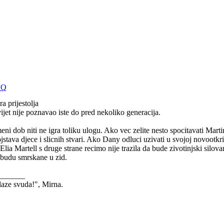
a prijestolja
vijet nije poznavao iste do pred nekoliko generacija.
ni dob niti ne igra toliku ulogu. Ako vec zelite nesto spocitavati Martin
jstava djece i slicnih stvari. Ako Dany odluci uzivati u svojoj novootkri
 Elia Martell s druge strane recimo nije trazila da bude zivotinjski silova
 budu smrskane u zid.
_______
laze svuda!", Mirna.