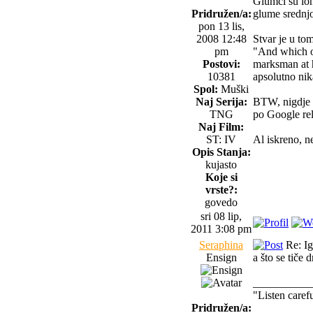
Glumci su ion
Pridružen/a:
glume srednjo
pon 13 lis,
2008 12:48
Stvar je u tom
pm
"And which o
Postovi:
marksman at hi
10381
apsolutno nik
Spol:
Muški
Naj Serija:
BTW, nigdje 
TNG
po Google rel
Naj Film:
ST: IV
Al iskreno, ne
Opis Stanja:
kujasto
Koje si
vrste?:
govedo
sri 08 lip,
2011 3:08 pm
Seraphina
Re: Igr
Ensign
a što se tiče
__________
"Listen caref
Pridružen/a: