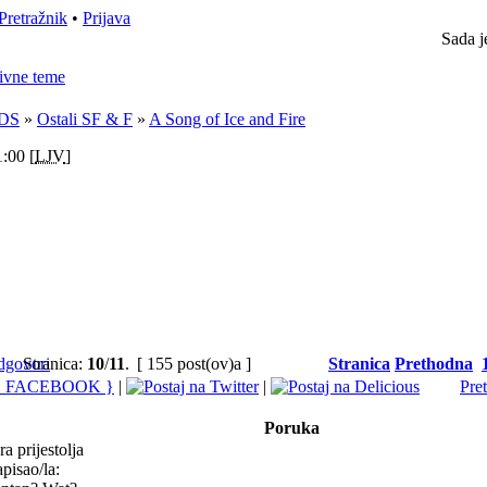
Pretražnik
•
Prijava
Sada j
ivne teme
DS
»
Ostali SF & F
»
A Song of Ice and Fire
:00 [
LJV
]
Stranica:
10
/
11
.
[ 155 post(ov)a ]
Stranica
Prethodna
|
|
Pre
Poruka
a prijestolja
pisao/la: