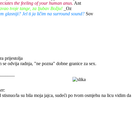
eciates the feeling of your human anus.
Ant
vao tvoje tange, za ljubav Božju!
_Oz
 glasniji? Jel ti ja ličim na surround sound?
Sov
a prijestolja
m se odvija radnja, "ne pozna" dobne granice za sex.
_______
er:
 stisnuo/la su bila moja jajca, sudeći po tvom osmjehu na licu vidim da t