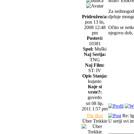
Bran? Elokve
Za sedmogodiš
Pridružen/a:
djeluje mong
pon 13 lis,
2008 12:48
Očito se netk
pm
njegovu dob, p
Postovi:
10381
Spol:
Muški
Naj Serija:
TNG
Naj Film:
ST: IV
Opis Stanja:
kujasto
Koje si
vrste?:
govedo
sri 08 lip,
2011 1:57 pm
The Boz
Re: Igr
Über Trekkie
U seriji svi 
__________