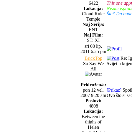
6422
This one appr
Lokacija:
Nisam isproba
Cloud Ruler
Šta? Da budem
Temple
Naj Serija:
ENT
Naj Film:
ST: XI
sri 08 lip,
2011 6:25 pm
BrickTop
Re: Igr
So Say We
Svijet u koje
All
__________
Pridružen/a:
pon 12 vel,
[Prikaz]
Spoil
2007 9:20 am
Ovo što si sad
Postovi:
4808
Lokacija:
Between the
thighs of
Helen