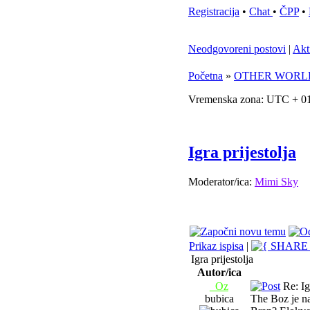
Registracija
•
Chat
•
ČPP
•
Neodgovoreni postovi
|
Akt
Početna
»
OTHER WORL
Vremenska zona: UTC + 01
Igra prijestolja
Moderator/ica:
Mimi Sky
Prikaz ispisa
|
Igra prijestolja
Autor/ica
_Oz
Re: Igr
bubica
The Boz je na