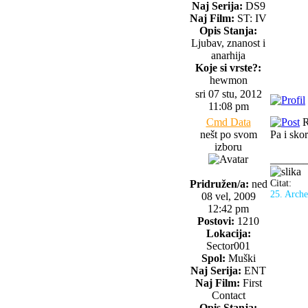
Naj Serija:
DS9
Naj Film:
ST: IV
Opis Stanja:
Ljubav, znanost i
anarhija
Koje si vrste?:
hewmon
sri 07 stu, 2012
11:08 pm
Cmd Data
R
nešt po svom
Pa i sko
izboru
______
Pridružen/a:
ned
Citat:
25. Arche
08 vel, 2009
12:42 pm
Postovi:
1210
Lokacija:
Sector001
Spol:
Muški
Naj Serija:
ENT
Naj Film:
First
Contact
Opis Stanja: