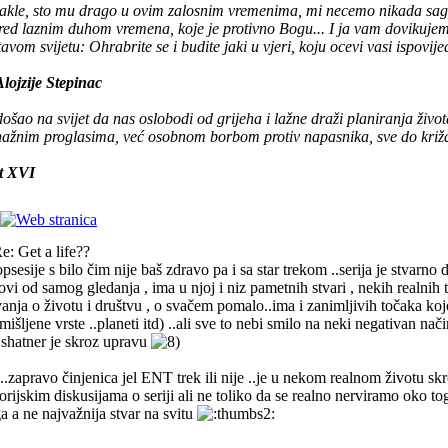
akle, sto mu drago u ovim zalosnim vremenima, mi necemo nikada sagn
 pred laznim duhom vremena, koje je protivno Bogu... I ja vam dovikuj
itavom svijetu: Ohrabrite se i budite jaki u vjeri, koju ocevi vasi ispovi
Alojzije Stepinac
 došao na svijet da nas oslobodi od grijeha i lažne draži planiranja živo
nažnim proglasima, već osobnom borbom protiv napasnika, sve do križ
t XVI
e: Get a life??
psesije s bilo čim nije baš zdravo pa i sa star trekom ..serija je stvarno
ovi od samog gledanja , ima u njoj i niz pametnih stvari , nekih realnih 
vanja o životu i društvu , o svačem pomalo..ima i zanimljivih točaka ko
mišljene vrste ..planeti itd) ..ali sve to nebi smilo na neki negativan način
e shatner je skroz upravu
..zapravo činjenica jel ENT trek ili nije ..je u nekom realnom životu skr
rijskim diskusijama o seriji ali ne toliko da se realno nerviramo oko tog ,
ga a ne najvažnija stvar na svitu