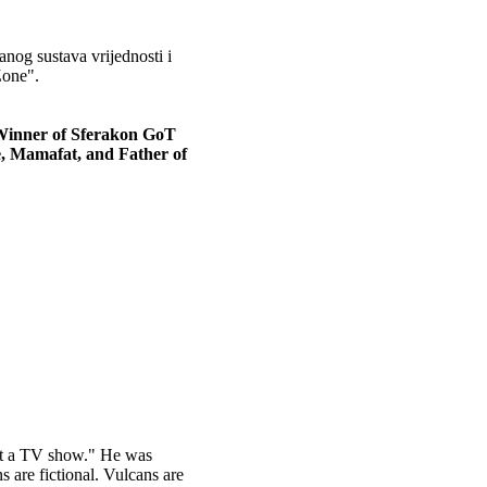
anog sustava vrijednosti i
Zone".
 Winner of Sferakon GoT
e, Mamafat, and Father of
"just a TV show." He was
ns are fictional. Vulcans are