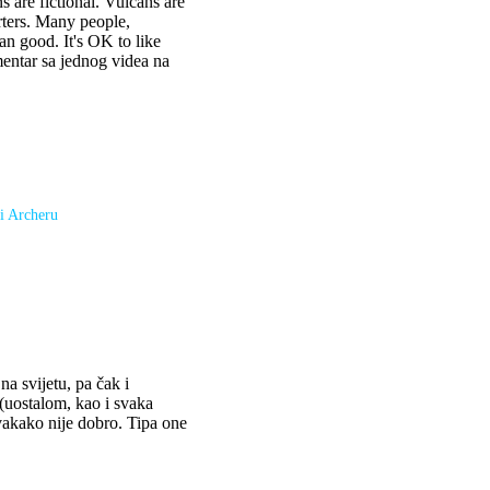
ns are fictional. Vulcans are
orters. Many people,
an good. It's OK to like
mentar sa jednog videa na
 i Archeru
na svijetu, pa čak i
 (uostalom, kao i svaka
svakako nije dobro. Tipa one