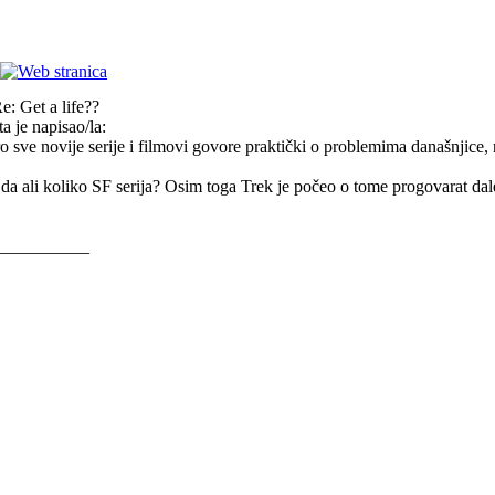
e: Get a life??
 je napisao/la:
ro sve novije serije i filmovi govore praktički o problemima današnjice, n
da ali koliko SF serija? Osim toga Trek je počeo o tome progovarat dale
___________