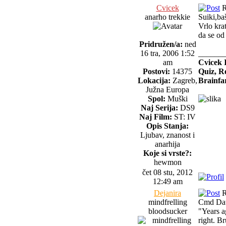
Cvicek
R
anarho trekkie
Suiki,ba
Vrlo kra
da se od
Pridružen/a:
ned
16 tra, 2006 1:52
______
am
Cvicek 
Postovi:
14375
Quiz, R
Lokacija:
Zagreb,
Brainfar
Južna Europa
Spol:
Muški
Naj Serija:
DS9
Naj Film:
ST: IV
Opis Stanja:
Ljubav, znanost i
anarhija
Koje si vrste?:
hewmon
čet 08 stu, 2012
12:49 am
Dejanira
R
mindfrelling
Cmd Data
bloodsucker
"Years ag
right. Br