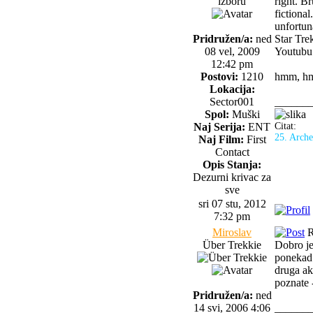
izboru
right. Br
fictiona
unfortun
Pridružen/a:
ned
Star Tre
08 vel, 2009
Youtubu
12:42 pm
Postovi:
1210
hmm, hmm
Lokacija:
Sector001
______
Spol:
Muški
Naj Serija:
ENT
Citat:
25. Arche
Naj Film:
First
Contact
Opis Stanja:
Dezurni krivac za
sve
sri 07 stu, 2012
7:32 pm
Miroslav
R
Über Trekkie
Dobro je 
ponekad 
druga ak
poznate 
Pridružen/a:
ned
14 svi, 2006 4:06
______