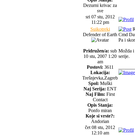
Dezurni krivac za
sve
sri 07 stu, 2012
11:22 pm
Suikotreki
R
Defender of Earth
Cmd Data
Pa i sko
Pridružen/a:
sub
Možda i 
10 stu, 2007 1:20
serije.
am
Postovi:
3611
______
Lokacija:
Trešnjevka,Zagreb
Spol:
Muški
Naj Serija:
ENT
Naj Film:
First
Contact
Opis Stanja:
Ponfo miran
Koje si vrste?:
Andorian
čet 08 stu, 2012
12:10 am