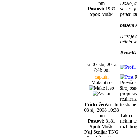
pm
Doslo, d
Postovi:
1939
se siri,
Spol:
Muški
prijeti c
blaženi 
Krist je
učinio s
Benedik
sri 07 stu, 2012
7:46 pm
captain
R
Make it so
Previše o
široj osn
propitki
realne(iz
Pridružen/a:
uto
te stran
08 sij, 2008 10:38
pm
Tako da 
Postovi:
8181
nekim teo
Spol:
Muški
razbibri
Naj Serija:
TNG