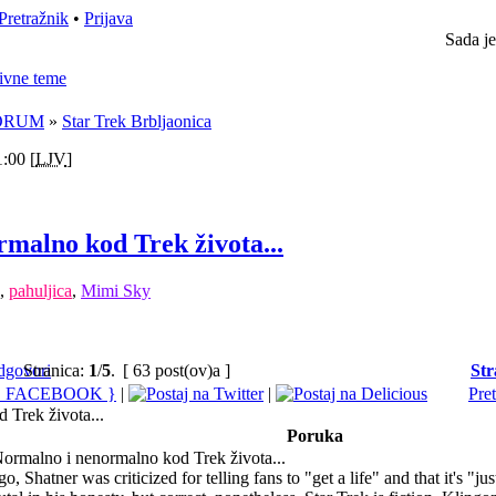
Pretražnik
•
Prijava
Sada je
ivne teme
ORUM
»
Star Trek Brbljaonica
:00 [
LJV
]
malno kod Trek života...
,
pahuljica
,
Mimi Sky
Stranica:
1
/
5
.
[ 63 post(ov)a ]
Str
|
|
Pre
 Trek života...
Poruka
ormalno i nenormalno kod Trek života...
o, Shatner was criticized for telling fans to "get a life" and that it's 