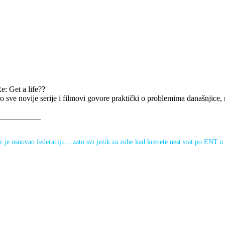
e: Get a life??
ro sve novije serije i filmovi govore praktički o problemima današnjice, n
___________
r je osnovao federaciju....zato svi jezik za zube kad krenete nest srat po ENT.u