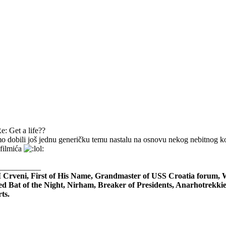
e: Get a life??
mo dobili još jednu generičku temu nastalu na osnovu nekog nebitnog 
filmića
___________
I Crveni, First of His Name, Grandmaster of USS Croatia forum,
ed Bat of the Night, Nirham, Breaker of Presidents, Anarhotrekki
ts.