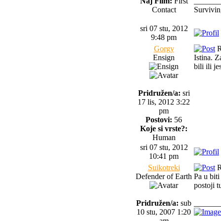
Naj Film:
First
______
Contact
Survivin
sri 07 stu, 2012
9:48 pm
Gorgy
R
Ensign
Istina. Z
bili ili 
Pridružen/a:
sri
17 lis, 2012 3:22
pm
Postovi:
56
Koje si vrste?:
Human
sri 07 stu, 2012
10:41 pm
Suikotreki
R
Defender of Earth
Pa u bit
postoji t
Pridružen/a:
sub
______
10 stu, 2007 1:20
am