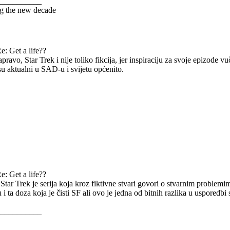
___________
g the new decade
e: Get a life??
apravo, Star Trek i nije toliko fikcija, jer inspiraciju za svoje epizode v
jesu aktualni u SAD-u i svijetu općenito.
e: Get a life??
i Star Trek je serija koja kroz fiktivne stvari govori o stvarnim proble
u i ta doza koja je čisti SF ali ovo je jedna od bitnih razlika u usporedbi
___________