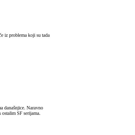
uče iz problema koji su tada
mima današnjice. Naravno
 s ostalim SF serijama.