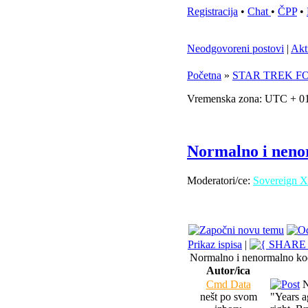
Registracija
•
Chat
•
ČPP
•
Neodgovoreni postovi
|
Akt
Početna
»
STAR TREK F
Vremenska zona: UTC + 01
Normalno i nenor
Moderatori/ce:
Sovereign X
Prikaz ispisa
|
Normalno i nenormalno kod
Autor/ica
Cmd Data
N
nešt po svom
"Years ag