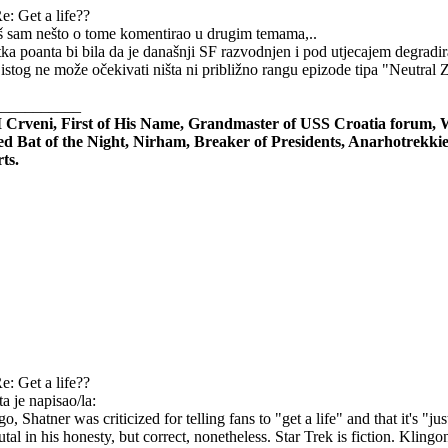
e: Get a life??
š sam nešto o tome komentirao u drugim temama,..
tka poanta bi bila da je današnji SF razvodnjen i pod utjecajem degradir
 istog ne može očekivati ništa ni približno rangu epizode tipa "Neutral 
___________
I Crveni, First of His Name, Grandmaster of USS Croatia forum,
ed Bat of the Night, Nirham, Breaker of Presidents, Anarhotrekki
ts.
e: Get a life??
 je napisao/la:
o, Shatner was criticized for telling fans to "get a life" and that it's 
utal in his honesty, but correct, nonetheless. Star Trek is fiction. Klingo