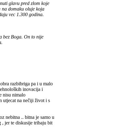
uti glavu pred zlom koje
em na domaku oluje koja
jedaju vec 1.300 godina.
ta bez Boga. On to nije
a.
 dobra razbibriga pa i u malo
tehnoloških inovacija i
je nisu nimalo
 utjecat na nečiji život i s
oz nebitna .. bitna je samo u
 jer te diskusije tribaju bit