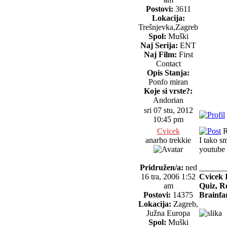
Postovi:
3611
Lokacija:
Trešnjevka,Zagreb
Spol:
Muški
Naj Serija:
ENT
Naj Film:
First
Contact
Opis Stanja:
Ponfo miran
Koje si vrste?:
Andorian
sri 07 stu, 2012
10:45 pm
Cvicek
R
anarho trekkie
I tako s
youtube 
Pridružen/a:
ned
______
16 tra, 2006 1:52
Cvicek 
am
Quiz, R
Postovi:
14375
Brainfar
Lokacija:
Zagreb,
Južna Europa
Spol:
Muški