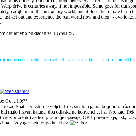
utal in his honesty, but correct, nonetheless. Star Trek is fiction. Klingo
l. Warp drive is centuries away, if not impossible. Same goes for transp
ately, caught up in this imaginary world, and it does them more harm th
k, just get out and experience the real world now and then" - ovo je ko
.
 definitivno prikladan za T'Grela xD
___________
r je osnovao federaciju....zato svi jezik za zube kad krenete nest srat po ENT.u
e: Get a life??
i rekao Shat. Jer jedno je voljeti Trek, smatrati ga najboljom franšizom 
biti malo i izvan kalupa, tipa odlaska na konvencije, i sl. No, kad Trek
tivnost u životu) zađe u prodručje opsesije, OPK poremećaja, i sl., to 
- ima li Voyager petu torpednu cijev.
___________