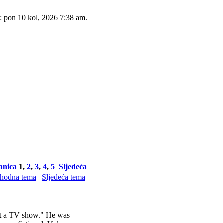
: pon 10 kol, 2026 7:38 am.
anica
1
,
2
,
3
,
4
,
5
Sljedeća
thodna tema
|
Sljedeća tema
"just a TV show." He was