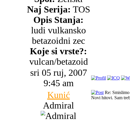
Naj Serija:
TOS
Opis Stanja:
ludi vulkansko
betazoidni zec
Koje si vrste?:
vulcan/betazoid
sri 05 ruj, 2007
9:45 am
Kunić
Re: Smislimo 
Novi hitovi. Sam tre
Admiral