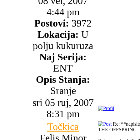
08 vel, 2007
4:44 pm
Postovi:
3972
Lokacija:
U
polju kukuruza
Naj Serija:
ENT
Opis Stanja:
Sranje
sri 05 ruj, 2007
8:31 pm
Točkica
Re: **napisite 
THE OFFSPRING
Felis Minor