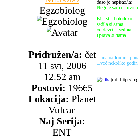
daso je napisao/la:
Egzobiolog
Negdje sam na ovo n
Bila si u holodeku
sedila si sama
od devet si sedma
i prava si dama
Pridružen/a:
čet
...ima na forumu puna
11 svi, 2006
...već nekoliko godin
12:52 am
________________
[url=http://im
Postovi:
19665
Lokacija:
Planet
Vulcan
Naj Serija:
ENT