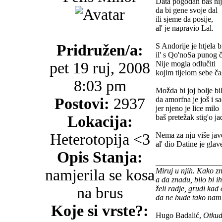
Data pogodan baš ni
da bi gene svoje dal
ili sjeme da posije,
al' je napravio Lal.
Pridružen/a:
S Andorije je htjela bi
il' s Qo'noSa punog č
pet 19 ruj, 2008
Nije mogla odlučiti
kojim tijelom sebe čas
8:03 pm
Možda bi joj bolje bi
Postovi:
2937
da amorfna je još i s
jer njeno je lice milo
Lokacija:
baš pretežak stig'o ja
Heterotopija <3
Nema za nju više jav
al' dio Datine je glav
Opis Stanja:
________________
namjerila se kosa
Miruj u njih. Kako z
a da znadu, bilo bi i
na brus
želi radje, grudi kad
da ne bude tako nam
Koje si vrste?:
Hugo Badalić,
Otkud