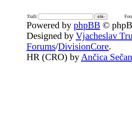
Traži:
For
Powered by
phpBB
© phpB
Designed by
Vjacheslav Tr
Forums
/
DivisionCore
.
HR (CRO) by
Ančica Seča