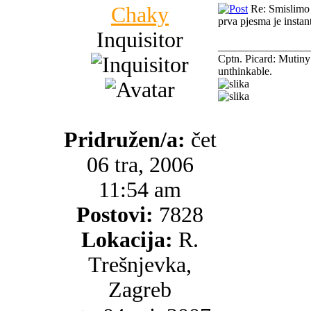
Chaky
Re: Smislimo 
prva pjesma je instan
Inquisitor
________________
Cptn. Picard: Mutiny!?
unthinkable.
Pridružen/a:
čet
06 tra, 2006
11:54 am
Postovi:
7828
Lokacija:
R.
Trešnjevka,
Zagreb