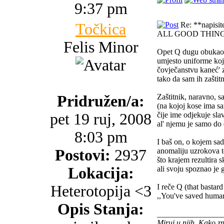
9:37 pm
Točkica
Re: **napisite 
ALL GOOD THIN
Felis Minor
Opet Q dugu obukao 
umjesto uniforme koj
čovječanstvu kaneć' 
tako da sam ih zaštit
Pridružen/a:
Zaštitnik, naravno, 
(na kojoj kose ima s
pet 19 ruj, 2008
čije ime odjekuje sl
al' njemu je samo do 
8:03 pm
I baš on, o kojem sa
Postovi:
2937
anomaliju uzrokova 
što krajem rezultira 
Lokacija:
ali svoju spoznao je 
Heterotopija <3
I reče Q (that bastard
,,You've saved humani
Opis Stanja:
________________
Miruj u njih. Kako z