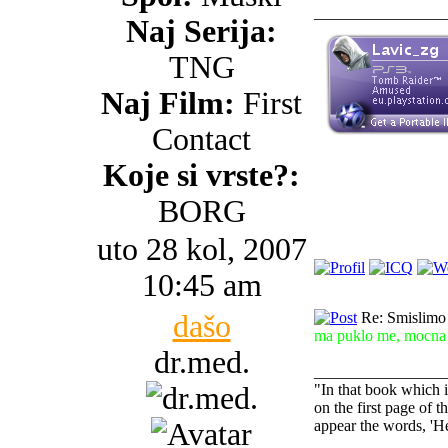
________________
Naj Serija:
TNG
Naj Film:
First
Contact
Koje si vrste?:
BORG
uto 28 kol, 2007
10:45 am
dašo
Re: Smislimo 
ma puklo me, mocna j
dr.med.
________________
"In that book which
on the first page of t
appear the words, 'He