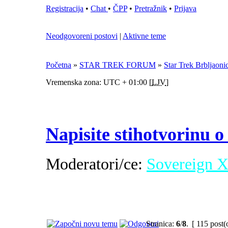
Registracija
•
Chat
•
ČPP
•
Pretražnik
•
Prijava
Neodgovoreni postovi
|
Aktivne teme
Početna
»
STAR TREK FORUM
»
Star Trek Brbljaoni
Vremenska zona: UTC + 01:00 [
LJV
]
Napisite stihotvorinu o
Moderatori/ce:
Sovereign 
Stranica:
6
/
8
.
[ 115 post(