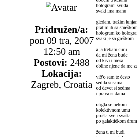
hologrami svuda
svaki ima manu
gledam, tražim lunja
Pridružen/a:
pratim ih sa smeško
hologram ko hologr
pon 09 tra, 2007
svaki je sa greškom
12:50 am
a ja trebam curu
da mi žena bude
Postovi:
2488
od krvi i mesa
obline njene da me z
Lokacija:
við'o sam te èesto
Zagreb, Croatia
sedila si sama
od devet si sedma
i prava si dama
otrgla se nekom
kolektivnom umu
prošla sve i svašta
po galaktièkom dru
žena ti mi budi