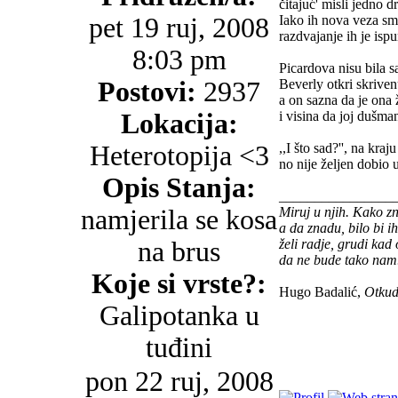
čitajuć' misli jedno 
pet 19 ruj, 2008
Iako ih nova veza sm
razdvajanje ih je isp
8:03 pm
Picardova nisu bila 
Postovi:
2937
Beverly otkri skrive
a on sazna da je ona
Lokacija:
i visina da joj dušma
Heterotopija <3
,,I što sad?'', na kraju
no nije željen dobio u
Opis Stanja:
________________
namjerila se kosa
Miruj u njih. Kako z
a da znadu, bilo bi i
na brus
želi radje, grudi kad
da ne bude tako nam
Koje si vrste?:
Hugo Badalić,
Otkud
Galipotanka u
tuđini
pon 22 ruj, 2008