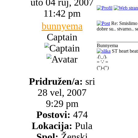
uto 04 ruj, 2007
11:42 pm
bunnyema
Re: Smislimo 
dobre su.. stvarno..
Captain
________________
Bunnyema
ST heart beat
.(\_/).
= '-' =
(")-(")
Pridružen/a:
sri
28 vel, 2007
9:29 pm
Postovi:
474
Lokacija:
Pula
Spol:
Ženski