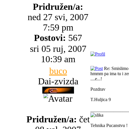
Pridružen/a:
ned 27 svi, 2007
7:59 pm
Postovi:
567
sri 05 ruj, 2007
10:39 am
buco
Re: Smislimo 
hmmm pa ima tu i zen
Dai-zvizda
....e...!
Pozdrav
T.Huljica 9
________________
Pridružen/a:
čet
Tehnika Pucanstvu !