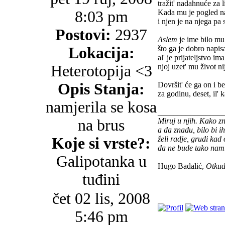
tražit' nadahnuće za 
8:03 pm
Kada mu je pogled na
i njen je na njega pa 
Postovi:
2937
Aslem
je ime bilo m
Lokacija:
što ga je dobro napis
al' je prijateljstvo im
Heterotopija <3
njoj uzet' mu život ni
Opis Stanja:
Dovršit' će ga on i 
za godinu, deset, il'
namjerila se kosa
________________
na brus
Miruj u njih. Kako z
a da znadu, bilo bi i
Koje si vrste?:
želi radje, grudi kad
da ne bude tako nam
Galipotanka u
Hugo Badalić,
Otkud
tuđini
čet 02 lis, 2008
5:46 pm