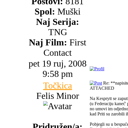
Postovi:
8181
Spol:
Muški
Naj Serija:
TNG
Naj Film:
First
Contact
pet 19 ruj, 2008
9:58 pm
Točkica
Re: **napisite 
ATTACHED
Felis Minor
Na Kesprytt se zaputi
(u Federaciju kaneć' 
no umovi im odjedno
kad Priti su zarobili i
Pridružen/a:
Pobjegli su u bespuće