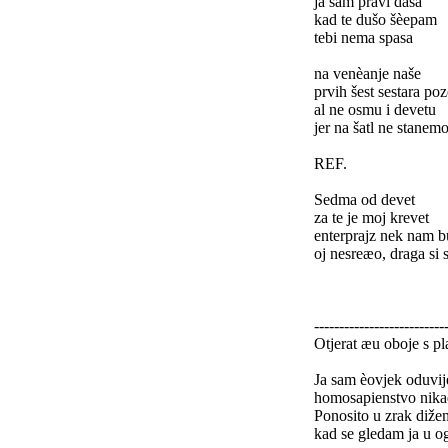
ja sam pravi dasa
kad te dušo šèepam
tebi nema spasa
na venèanje naše
prvih šest sestara poz
al ne osmu i devetu
jer na šatl ne stanemo
REF.
Sedma od devet
za te je moj krevet
enterprajz nek nam 
oj nesreæo, draga si
--------------------------
Otjerat æu oboje s pl
Ja sam èovjek oduvij
homosapienstvo nika
Ponosito u zrak diže
kad se gledam ja u o