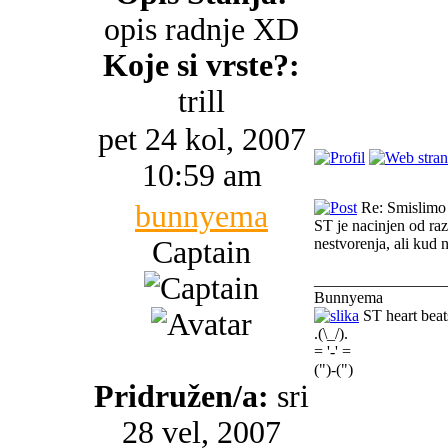
opis radnje XD
Koje si vrste?:
trill
pet 24 kol, 2007
10:59 am
bunnyema
Re: Smislimo 
ST je nacinjen od raz
Captain
nestvorenja, ali kud
________________
Bunnyema
ST heart beat
.(\_/).
= '-' =
(")-(")
Pridružen/a:
sri
28 vel, 2007