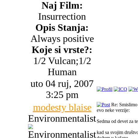
Naj Film:
Insurrection
Opis Stanja:
Always positive
Koje si vrste?:
1/2 Vulcan;1/2
Human
uto 04 ruj, 2007
3:25 pm
modesty blaise
Re: Smislimo 
evo neke verzije:
Environmentalist
Sedma od devet za te
kad sa svojim društ
doðem u kafanu