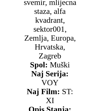
svemir, mlijecna
staza, alfa
kvadrant,
sektor001,
Zemlja, Europa,
Hrvatska,
Zagreb
Spol:
Muški
Naj Serija:
VOY
Naj Film:
ST:
XI
Opis Stanja: