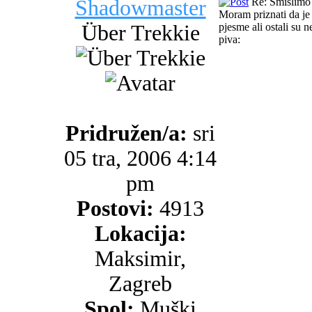
Shadowmaster
Re: Smislimo 
Moram priznati da je
Über Trekkie
pjesme ali ostali su
piva:
Pridružen/a:
sri
05 tra, 2006 4:14
pm
Postovi:
4913
Lokacija:
Maksimir,
Zagreb
Spol:
Muški