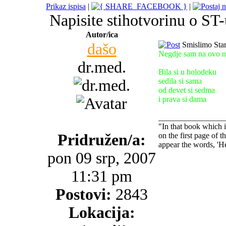
Prikaz ispisa
|
|
Napisite stihotvorinu o ST
Autor/ica
dašo
Smislimo Star
Negdje sam na ovo n
dr.med.
Bila si u holodeku
sedila si sama
od devet si sedma
i prava si dama
________________
"In that book which
Pridružen/a:
on the first page of t
appear the words, 'He
pon 09 srp, 2007
11:31 pm
Postovi:
2843
Lokacija: