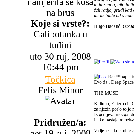
namjerila se kosa
a da znadu, bilo bi i
na brus
želi radje, grudi kad
da ne bude tako nam
Koje si vrste?:
Hugo Badalić,
Otkud
Galipotanka u
tuđini
uto 30 ruj, 2008
10:44 pm
Točkica
Re: **napisite 
Evo da i Deep Space
Felis Minor
THE MUSE
Kaliopa, Euterpa il' 
za njezin pos'o to je
Iz genijeva mozga id
Pridružen/a:
i tako nastaje remek-
pet 19 ruj, 2008
Vidje je Jake kad je 