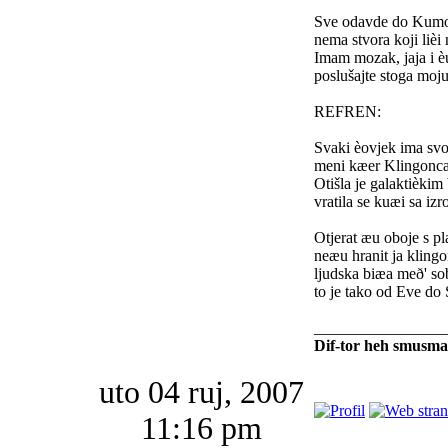
Sve odavde do Kumo
nema stvora koji lièi
Imam mozak, jaja i 
poslušajte stoga moj
REFREN:
Svaki èovjek ima sv
meni kæer Klingonca
Otišla je galaktièki
vratila se kuæi sa iz
Otjerat æu oboje s pl
neæu hranit ja klingo
ljudska biæa með' s
to je tako od Eve do
________________
Dif-tor heh smusma
uto 04 ruj, 2007
11:16 pm