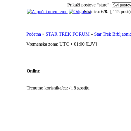
Prikaži postove “stare”:
Stranica:
6
/
8
.
[ 115 post(
Početna
»
STAR TREK FORUM
»
Star Trek Brbljaoni
Vremenska zona: UTC + 01:00 [
LJV
]
Online
Trenutno korisnika/ca: / i 8 gostiju.