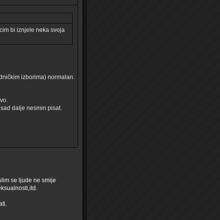
cim bi iznjele neka svoja
jedničkim izborima) normalan.
vo.
 sad dalje nesmin pisat.
slim se ljude ne smije
ksualnosti,itd.
ti.