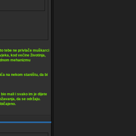
 što tebe ne privlače muškarci
vjeka, kod većine životinja,
rirodnom mehanizmu
bića na nekom staništu, da bi
bio mali i svako im je dijete
ožavanja, da se održaju.
bičajeno.