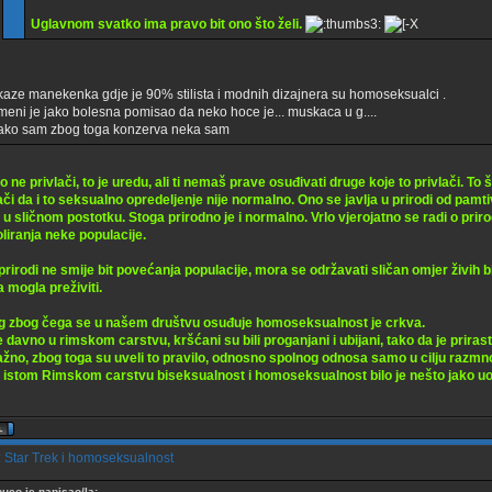
Uglavnom svatko ima pravo bit ono što želi.
kaze manekenka gdje je 90% stilista i modnih dizajnera su homoseksualci .
meni je jako bolesna pomisao da neko hoce je... muskaca u g....
ako sam zbog toga konzerva neka sam
o ne privlači, to je uredu, ali ti nemaš prave osuđivati druge koje to privlači. To
či da i to seksualno opredeljenje nije normalno. Ono se javlja u prirodi od pamti
k u sličnom postotku. Stoga prirodno je i normalno. Vrlo vjerojatno se radi o p
liranja neke populacije.
prirodi ne smije bit povećanja populacije, mora se održavati sličan omjer živih 
a mogla preživiti.
g zbog čega se u našem društvu osuđuje homoseksualnost je crkva.
davno u rimskom carstvu, kršćani su bili proganjani i ubijani, tako da je prirast 
važno, zbog toga su uveli to pravilo, odnosno spolnog odnosa samo u cilju razmn
 istom Rimskom carstvu biseksualnost i homoseksualnost bilo je nešto jako uo
 Star Trek i homoseksualnost
buco je napisao/la: