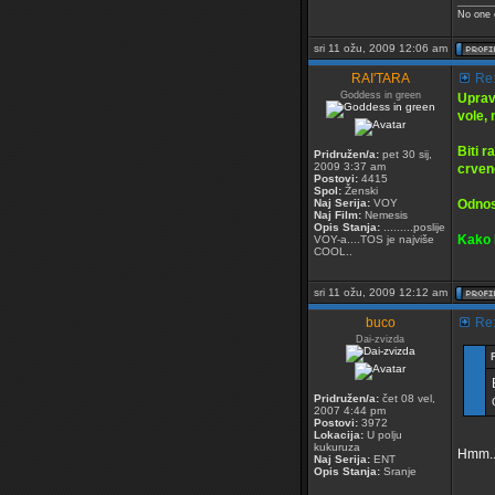
_____
No one 
sri 11 ožu, 2009 12:06 am
RAI'TARA
Re:
Goddess in green
Upravo
vole, 
Biti r
Pridružen/a:
pet 30 sij,
2009 3:37 am
crven
Postovi:
4415
Spol:
Ženski
Naj Serija:
VOY
Odnosn
Naj Film:
Nemesis
Opis Stanja:
.........poslije
Kako b
VOY-a....TOS je najviše
COOL..
sri 11 ožu, 2009 12:12 am
buco
Re:
Dai-zvizda
Pridružen/a:
čet 08 vel,
2007 4:44 pm
Postovi:
3972
Lokacija:
U polju
kukuruza
Hmm...
Naj Serija:
ENT
Opis Stanja:
Sranje