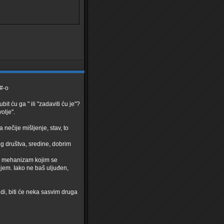
bit ću ga " ili "zadaviti ću je"?
olje".
nečije mišljenje, stav, to
og društva, sredine, dobrim
io mehanizam kojim se
ojem. Iako ne baš uljuđen,
di, biti će neka sasvim druga