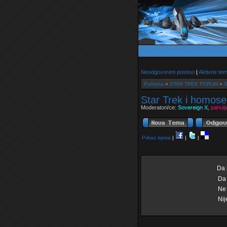
Neodgovoreni postovi
|
Aktivne te
Početna
»
STAR TREK FORUM
»
S
Star Trek i homose
Moderatori/ce:
Sovereign X
,
pahulj
Prikaz ispisa
|
|
|
Da 
Da
Ne
Nij