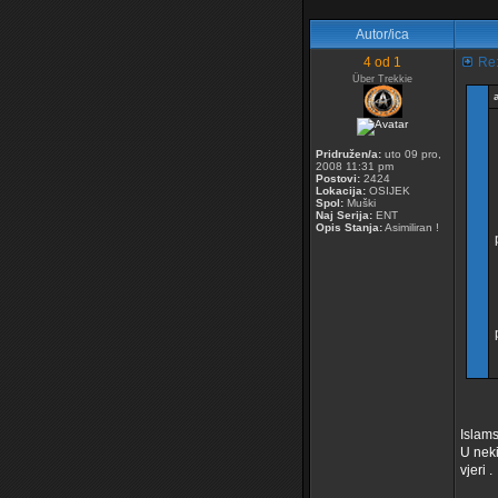
Autor/ica
4 od 1
Re:
Über Trekkie
Pridružen/a:
uto 09 pro,
2008 11:31 pm
Postovi:
2424
Lokacija:
OSIJEK
Spol:
Muški
Naj Serija:
ENT
Opis Stanja:
Asimiliran !
Islams
U neki
vjeri .