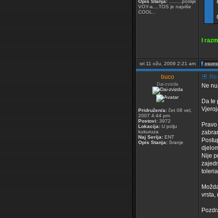
Opis Stanja:
.........poslije
VOY-a....TOS je najviše
COOL..
I raz
sri 11 ožu, 2009 2:21 am
buco
Re:
Dai-zvizda
Ne nuž
Da te 
Vjeroj
Pridružen/a:
čet 08 vel,
2007 4:44 pm
Postovi:
3972
Pravo 
Lokacija:
U polju
kukuruza
zabran
Naj Serija:
ENT
Postup
Opis Stanja:
Sranje
djelom 
Nije p
zajedn
toleri
Možda 
vrsta, 
Pozdr