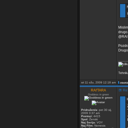
Mislim
drugo.
@RAI 
Pozdr
Drugo 
_____
Tehnik
sri 11 ožu, 2009 12:18 am
RAI'TARA
Re:
Goddess in green
Pridružen/a:
pet 30 sij,
2009 3:37 am
Postovi:
4415
Spol:
Ženski
Naj Serija:
VOY
Naj Film:
Nemesis