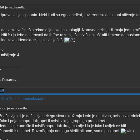
RAI je napisao/la:
Upravo to i jest poanta. Neki ljudi su egocentrični, i uvjereni su da su oni oličenje n
 da sam ti već nešto rekao o ljudskoj psihologiji. Naravno neki ljudi imaju jedno mi
 Niti ču ja tebe natjeravati da ih "ne razumiješ, mrziš, ubijaš" niti ti mene da postan
fino zove ddemokracija, ak se sjećaš!
av
mišljenje 4
____________
a Pucanstvu !
 Star Trek i homoseksualnost
buco je napisao/la:
Znaš uvijek ti je definicija nečega stvar okruženja i vrlo je relativna, ovisi o zajedni
Tako i pojam napredak, opet ti ovisi iz koje grupe ga promatraš.
Jednima je ono što ti misliš napredak drugima nije i to je tako i uvijek će biti.
Ponoviti ću ti iopet. Razmišljanja nemogu štetiti nikome, samo postupci.