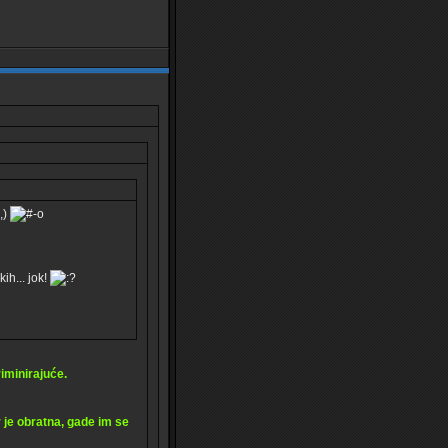
ih... jok!
riminirajuće.
r je obratna, gade im se