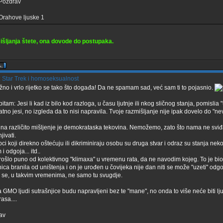
Pozdrav
Orahove ljuske 1
mišljanja štete, ona dovode do postupaka.
 Star Trek i homoseksualnost
no i vrlo rijetko se tako što događa! Da ne spamam sad, već sam ti to pojasnio.
pitam: Jesi li kad iz bilo kod razloga, u času ljutnje ili nkog sličnog stanja, pomislia "u
atno jesi, no izgleda da to nisi napravila. Tvoje razmišljanje nije ipak dovelo do "nev
na različito mišljenje je demokrataska tekovina. Nemožemo, zato što nama ne sviđa 
jivati.
ci koji direkno oštećuju ili dikriminiraju osobu su druga stvar i odraz su stanja nek
i odgoja... itd..
rošlo puno od kolektivnog "klimaxa" u vremenu rata, da ne navodim kojeg. To je b
ica branila od uništenja i on je urođen u čovijeka nije dan niti se može "uzeti" odg
a se, u takvim vremenima, ne samo tu svugdje.
GMO ljudi sutrašnjice budu napravljeni bez te "mane", no onda to više neće biti lju
rasa....
av