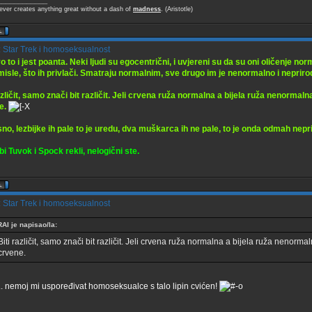
____________
ever creates anything great without a dash of
madness
. (Aristotle)
 Star Trek i homoseksualnost
 to i jest poanta. Neki ljudi su egocentrični, i uvjereni su da su oni oličenje nor
misle, što ih privlači. Smatraju normalnim, sve drugo im je nenormalno i neprirod
azličit, samo znači bit različit. Jeli crvena ruža normalna a bijela ruža nenormalna
e.
o, lezbijke ih pale to je uredu, dva muškarca ih ne pale, to je onda odmah nepr
i Tuvok i Spock rekli, nelogični ste.
 Star Trek i homoseksualnost
RAI je napisao/la:
Biti različit, samo znači bit različit. Jeli crvena ruža normalna a bijela ruža nenormaln
crvene.
 nemoj mi uspoređivat homoseksualce s talo lipin cvićen!