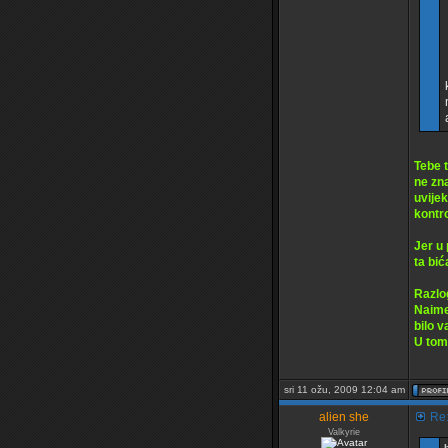
Tebe t
ne zna
uvije
kontro
Jer u 
ta bić
Razlo
Naime 
bilo 
U tom
sri 11 ožu, 2009 12:04 am
alien she
Re:
Valkyrie