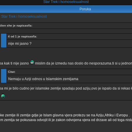
Star Trek i homoseksualnost
Poruka
 Star Trek i homoseksualnost
alien she je napisao/la:
4 od 1 je napisao/la:
nije mi jasno ?
pa kak ti nije jasno
mislim da je izmedu nas doslo do nesporazuma.ti si u jedno
Citat:
Nemaju u Aziji odnos u Islamskim zemljama
pa mi je bilo cudno jer islamske zemlje spadaju pod aziju,ovo je ispalo da si rekao
ke zemlje ili zemlje gdje je Islam glavna vjera protezu se na Aziju,Afriku i Evropu .
m zemlja se pokusava odvojit ili je zakon odvojena vjera od drzave ali od toga nista 