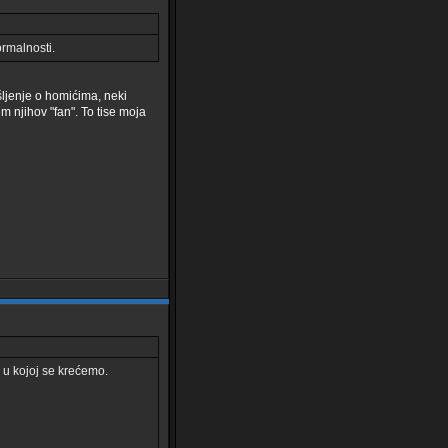
ormalnosti.
šljenje o homićima, neki
em njihov "fan". To tise moja
ci u kojoj se krećemo.