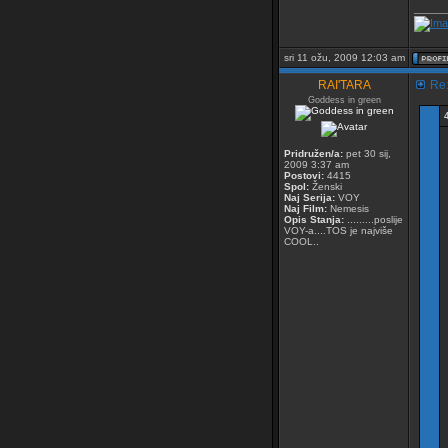
_____
sri 11 ožu, 2009 12:03 am
RAI'TARA
Re:
Goddess in green
Pridružen/a:
pet 30 sij,
2009 3:37 am
Postovi:
4415
Spol:
Ženski
Naj Serija:
VOY
Naj Film:
Nemesis
Opis Stanja:
.........poslije
VOY-a....TOS je najviše
COOL..