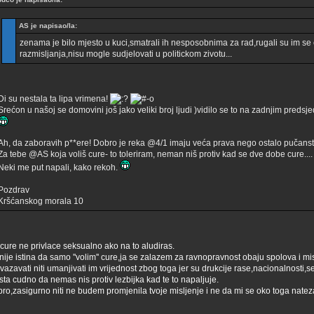
AS je napisao/la:
zenama je bilo mjesto u kuci,smatrali ih nesposobnima za rad,rugali su im se 
razmisljanja,nisu mogle sudjelovati u politickom zivotu...
Di su nestala ta lipa vrimena!
Srećon u našoj se domovini još jako veliki broj ljudi )vidilo se to na zadnjim preds
Ah, da zaboravih p**ere! Dobro je reka @4/1 imaju veća prava nego ostalo pučanst
Za tebe @AS koja voliš cure- to toleriram, neman niš protiv kad se dve dobe cure....
Neki me put napali, kako rekoh.
Pozdrav
Kršćanskog morala 10
ure ne privlace seksualno ako na to aludiras.
nije istina da samo ''volim'' cure,ja se zalazem za ravnopravnost obaju spolova i mi
azavati niti umanjivati im vrijednost zbog toga jer su drukcije rase,nacionalnosti,se
ista cudno da nemas nis protiv lezbijka kad te to napaljuje.
ro,zasigurno niti ne budem promjenila tvoje misljenje i ne da mi se oko toga nateza