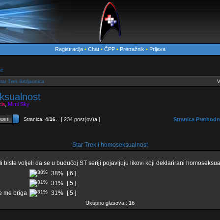
Registracija
•
Chat
•
ČPP
•
Pretražnik
•
Prijava
me
tar Trek Brbljaonica
V
ksualnost
ica
,
Mimi Sky
Stranica:
4
/
16
.
[ 234 post(ov)a ]
Stranica
Prethodn
Star Trek i homoseksualnost
li biste voljeli da se u budućoj ST seriji pojavljuju likovi koji deklarirani homoseksua
38%
[ 6 ]
31%
[ 5 ]
e me briga
31%
[ 5 ]
Ukupno glasova : 16