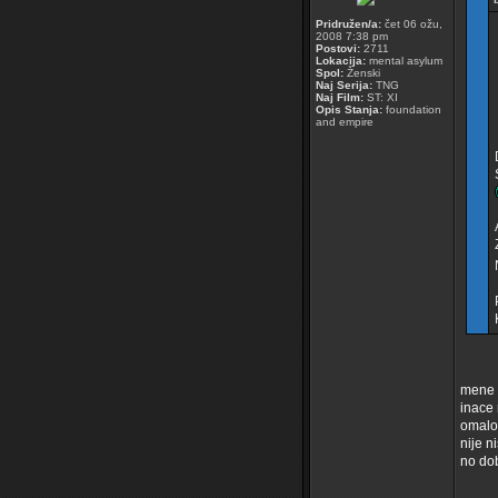
Pridružen/a:
čet 06 ožu,
2008 7:38 pm
Postovi:
2711
Lokacija:
mental asylum
Spol:
Ženski
Naj Serija:
TNG
Naj Film:
ST: XI
Opis Stanja:
foundation
and empire
mene c
inace 
omalov
nije n
no dob