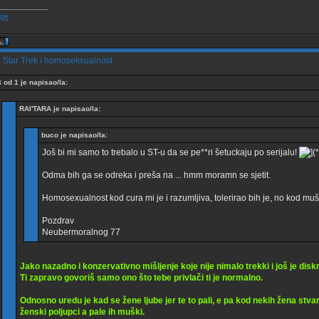
____________
 Star Trek i homoseksualnost
4 od 1 je napisao/la:
RAI'TARA je napisao/la:
buco je napisao/la:
Još bi mi samo to trebalo u ST-u da se pe**ri šetuckaju po serijalu!
Odma bih ga se odreka i preša na ... hmm moramn se sjetit.
Homosexualnost kod cura mi je i razumljiva, tolerirao bih je, no kod mušk
Pozdrav
Neubermoralnog 77
Jako nazadno i konzervativno mišljenje koje nije nimalo trekki i još je disk
Ti zapravo govoriš samo ono što tebe privlači ti je normalno.
Odnosno uredu je kad se žene ljube jer te to pali, e pa kod nekih žena stva
ženski poljupci a pale ih muški.