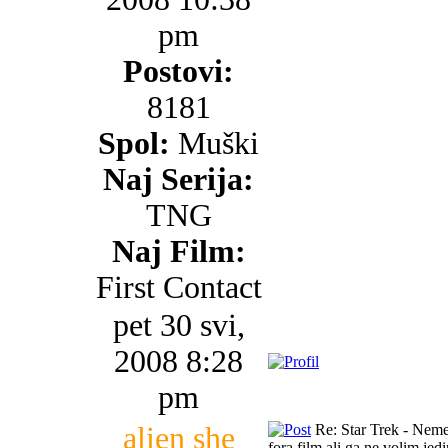
pm
Postovi:
8181
Spol:
Muški
Naj Serija:
TNG
Naj Film:
First Contact
pet 30 svi,
2008 8:28
pm
alien she
Re: Star Trek - Neme
fora film,ali ga ne volim jed