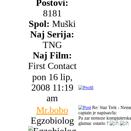
Postovi:
8181
Spol:
Muški
Naj Serija:
TNG
Naj Film:
First Contact
pon 16 lip,
2008 11:19
am
Mr.bobo
Re: Star Trek - Neme
captain je napisao/la:
Egzobiolog
Pa zar nemoze kompjuterska g
glumac ostario ?