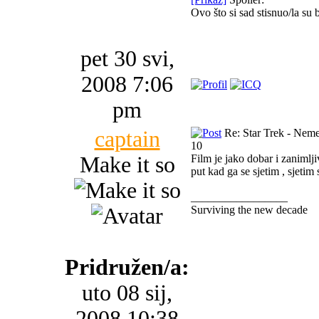
Ovo što si sad stisnuo/la su 
pet 30 svi,
2008 7:06
pm
captain
Re: Star Trek - Neme
10
Make it so
Film je jako dobar i zanimlj
put kad ga se sjetim , sjetim 
_________________
Surviving the new decade
Pridružen/a:
uto 08 sij,
2008 10:38