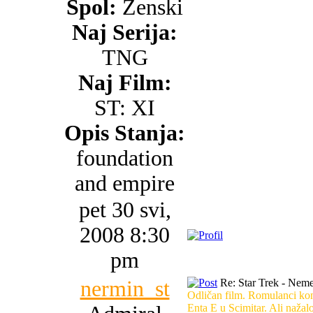
Spol:
Ženski
Naj Serija:
TNG
Naj Film:
ST: XI
Opis Stanja:
foundation
and empire
pet 30 svi,
2008 8:30
pm
nermin_st
Re: Star Trek - Neme
Odličan film. Romulanci kon
Enta E u Scimitar. Ali nažalo