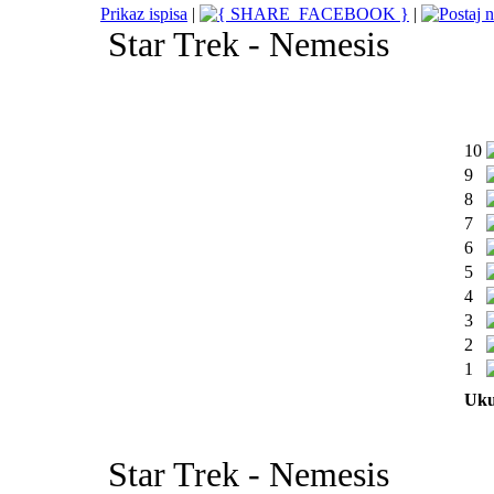
Prikaz ispisa
|
|
Star Trek - Nemesis
10
9
8
7
6
5
4
3
2
1
Uku
Star Trek - Nemesis