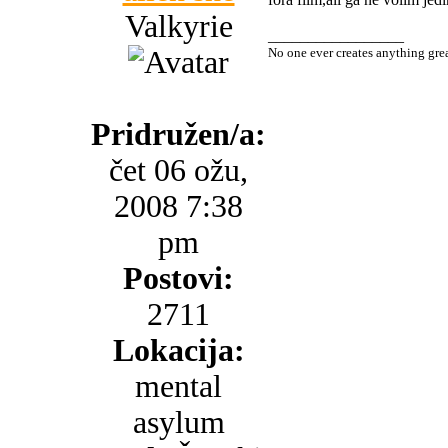
Valkyrie
_________________
No one ever creates anything gre
Pridružen/a:
čet 06 ožu,
2008 7:38
pm
Postovi:
2711
Lokacija:
mental
asylum