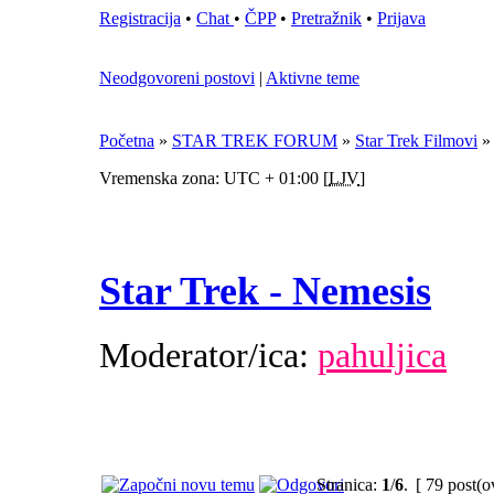
Registracija
•
Chat
•
ČPP
•
Pretražnik
•
Prijava
Neodgovoreni postovi
|
Aktivne teme
Početna
»
STAR TREK FORUM
»
Star Trek Filmovi
Vremenska zona: UTC + 01:00 [
LJV
]
Star Trek - Nemesis
Moderator/ica:
pahuljica
Stranica:
1
/
6
.
[ 79 post(o