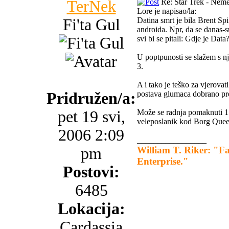
TerNek
Re: Star Trek - Neme
Lore je napisao/la:
Fi'ta Gul
Datina smrt je bila Brent Spi
androida. Npr, da se danas-su
svi bi se pitali: Gdje je Data
U poptpunosti se slažem s nj
3.
A i tako je teško za vjerova
Pridružen/a:
postava glumaca dobrano pre
pet 19 svi,
Može se radnja pomaknuti 15
veleposlanik kod Borg Que
2006 2:09
_________________
pm
William T. Riker: "Fat
Enterprise."
Postovi:
6485
Lokacija:
Cardassia