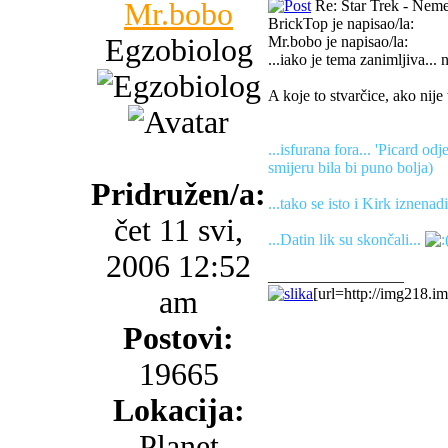
Mr.bobo
Re: Star Trek - Neme
BrickTop je napisao/la:
Egzobiolog
Mr.bobo je napisao/la:
...iako je tema zanimljiva... 
A koje to stvarčice, ako nije
...isfurana fora... 'Picard od
smijeru bila bi puno bolja)
Pridružen/a:
...tako se isto i Kirk iznenadi
čet 11 svi,
...Datin lik su skončali...
2006 12:52
_________________
am
[url=http://img218.im
Postovi:
19665
Lokacija:
Planet