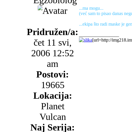
...ma mogu...
(već sam to pisao danas neg
...ekipa što radi maske je gen
Pridružen/a:
_________________
čet 11 svi,
[url=http://img218.im
2006 12:52
am
Postovi:
19665
Lokacija:
Planet
Vulcan
Naj Serija: