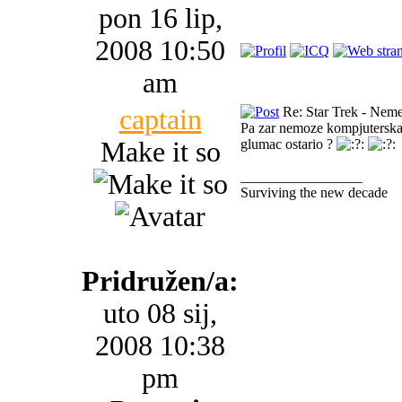
pon 16 lip,
2008 10:50
am
captain
Re: Star Trek - Neme
Pa zar nemoze kompjuterska g
Make it so
glumac ostario ?
_________________
Surviving the new decade
Pridružen/a:
uto 08 sij,
2008 10:38
pm