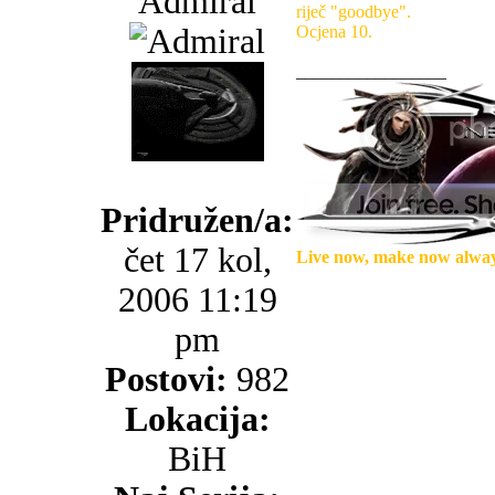
Admiral
riječ "goodbye".
Ocjena 10.
_________________
Pridružen/a:
čet 17 kol,
Live now, make now always
2006 11:19
pm
Postovi:
982
Lokacija:
BiH