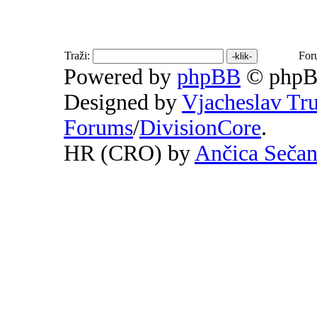
Traži:
For
Powered by
phpBB
© phpB
Designed by
Vjacheslav Tr
Forums
/
DivisionCore
.
HR (CRO) by
Ančica Seča