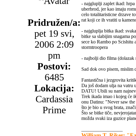
- najgluplji zaplet ikad: hrp
uberbrod, jer kao imaju romu
celo totalitaristicne drzave t
Pridružen/a:
rat koji ce ih vratiti u kamen
pet 19 svi,
- najgluplja bitka ikad: svaka
bitke sa slabijim snagama po
2006 2:09
sece ko Rambo po Scishitu a 
stormtroopera
pm
- najbolji dio filma (dolaza
Postovi:
Sad dok ovo pisem, mislim d
6485
Fantastična i jezgrovita krit
Lokacija:
Da još dodam ulja na vatru 
DATU! Ubili su nam najnevinij
Cardassia
Trek ikada imao i kojeg će i
onu Datinu: "Never saw the Su
Prime
što je bio u svog brata, znači
Što se bitke tiče, nevjerojat
možda svaki iza guzice plane
_________________
William T. Riker: "Fat