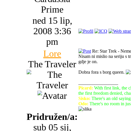
Prime
ned 15 lip,
2008 3:36
pm
Lore
Re: Star Trek - Neme
Nisam ni mislio na seriju s t
The Traveler
gdje je on.
Dobra fora s borg queen.
_________________
Picard:
With first link, the 
the first freedom denied, cha
Sisko:
There's an old saying
Odo:
There's no room in justi
Pridružen/a:
sub 05 sij,