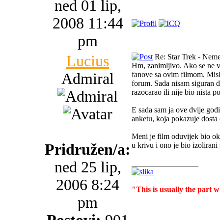
ned 01 lip,
2008 11:44
pm
Lucius
Re: Star Trek - Neme
Hm, zanimljivo. Ako se ne va
Admiral
fanove sa ovim filmom. Misl
forum. Sada nisam siguran dal
razocarao ili nije bio nista p
E sada sam ja ove dvije godi
anketu, koja pokazuje dosta 
Meni je film oduvijek bio ok
Pridružen/a:
u krivu i ono je bio izolira
ned 25 lip,
_________________
2006 8:24
"This is usually the part 
pm