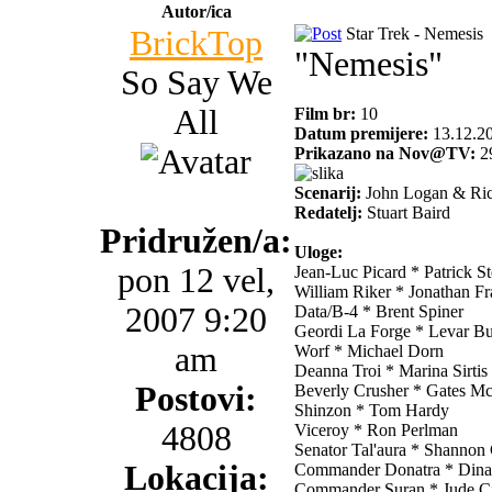
Autor/ica
BrickTop
Star Trek - Nemesis
"Nemesis"
So Say We
All
Film br:
10
Datum premijere:
13.12.2
Prikazano na Nov@TV:
29
Scenarij:
John Logan & Ric
Redatelj:
Stuart Baird
Pridružen/a:
Uloge:
pon 12 vel,
Jean-Luc Picard * Patrick S
William Riker * Jonathan Fr
2007 9:20
Data/B-4 * Brent Spiner
Geordi La Forge * Levar Bu
am
Worf * Michael Dorn
Deanna Troi * Marina Sirtis
Postovi:
Beverly Crusher * Gates M
Shinzon * Tom Hardy
4808
Viceroy * Ron Perlman
Senator Tal'aura * Shannon
Lokacija:
Commander Donatra * Dina
Commander Suran * Jude Ci