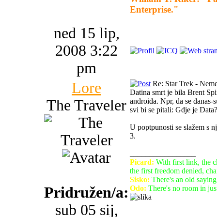
Enterprise."
ned 15 lip,
2008 3:22
pm
Lore
Re: Star Trek - Neme
Datina smrt je bila Brent Spi
The Traveler
androida. Npr, da se danas-su
svi bi se pitali: Gdje je Data
U poptpunosti se slažem s nj
3.
_________________
Picard:
With first link, the 
the first freedom denied, cha
Sisko:
There's an old saying
Pridružen/a:
Odo:
There's no room in justi
sub 05 sij,