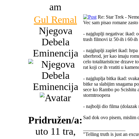
am
Gul Remal
Re: Star Trek - Neme
Vec sam pisao romane zasto m
Njegova
- najgluplji negativac ikad:
Debela
trash filmovi iz 50-ih i 60-ih
Eminencija
- najgluplji zaplet ikad: hrp
uberbrod, jer kao imaju romu
celo totalitaristicne drzave t
rat koji ce ih vratiti u kamen
- najgluplja bitka ikad: svaka
bitke sa slabijim snagama po
sece ko Rambo po Scishitu a 
stormtroopera
- najbolji dio filma (dolaza
Pridružen/a:
Sad dok ovo pisem, mislim d
uto 11 tra,
_________________
"Telling truth is just an ex