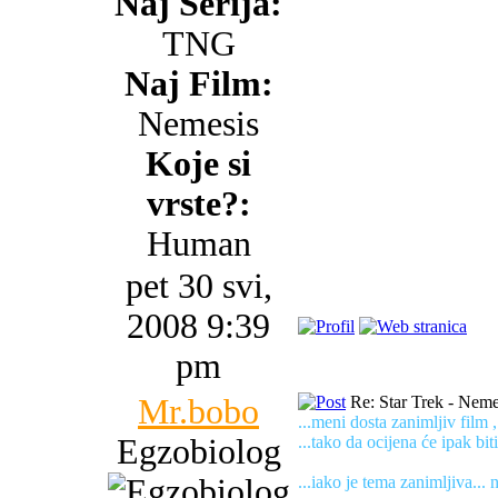
Naj Serija:
TNG
Naj Film:
Nemesis
Koje si
vrste?:
Human
pet 30 svi,
2008 9:39
pm
Mr.bobo
Re: Star Trek - Neme
...meni dosta zanimljiv film 
Egzobiolog
...tako da ocijena će ipak biti
...iako je tema zanimljiva... 