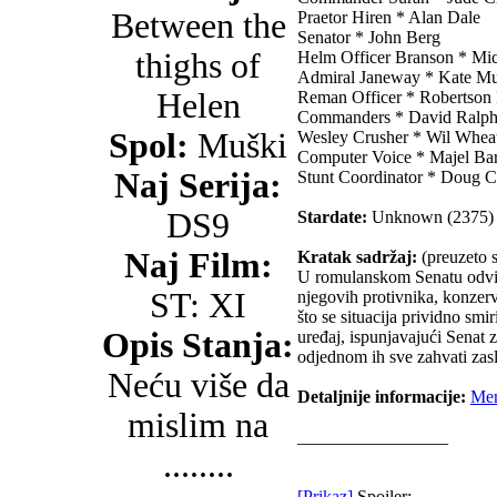
Between the
Praetor Hiren * Alan Dale
Senator * John Berg
thighs of
Helm Officer Branson * Mi
Admiral Janeway * Kate M
Helen
Reman Officer * Robertson
Commanders * David Ralphe
Spol:
Muški
Wesley Crusher * Wil Whea
Computer Voice * Majel Bar
Naj Serija:
Stunt Coordinator * Doug 
DS9
Stardate:
Unknown (2375)
Naj Film:
Kratak sadržaj:
(preuzeto 
U romulanskom Senatu odvij
ST: XI
njegovih protivnika, konzer
što se situacija prividno sm
Opis Stanja:
uređaj, ispunjavajući Senat 
odjednom ih sve zahvati zasl
Neću više da
Detaljnije informacije:
Mem
mislim na
_________________
........
[Prikaz]
Spoiler: