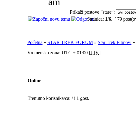
am
Prikaži postove “stare”:
Stranica:
1
/
6
.
[ 79 post(o
Početna
»
STAR TREK FORUM
»
Star Trek Filmovi
Vremenska zona: UTC + 01:00 [
LJV
]
Online
Trenutno korisnika/ca: / i 1 gost.