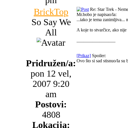
pm
BrickTop
Re: Star Trek - Neme
Mr.bobo je napisao/la:
So Say We
...iako je tema zanimljiva... 
All
A koje to stvarčice, ako nije
_________________
[Prikaz]
Spoiler:
Pridružen/a:
Ovo što si sad stisnuo/la su 
pon 12 vel,
2007 9:20
am
Postovi:
4808
Lokacija: