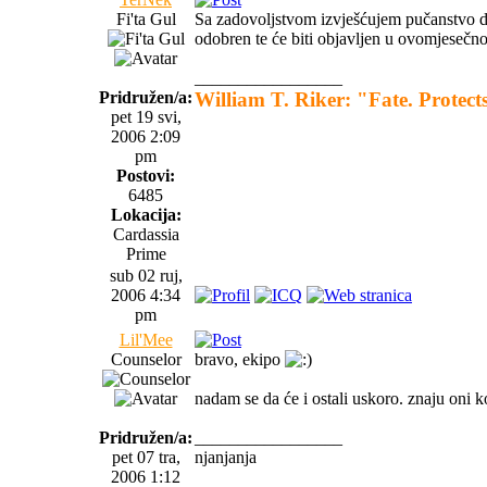
Fi'ta Gul
Sa zadovoljstvom izvješćujem pučanstvo da 
odobren te će biti objavljen u ovomjesečn
_________________
Pridružen/a:
William T. Riker: "Fate. Protects
pet 19 svi,
2006 2:09
pm
Postovi:
6485
Lokacija:
Cardassia
Prime
sub 02 ruj,
2006 4:34
pm
Lil'Mee
Counselor
bravo, ekipo
nadam se da će i ostali uskoro. znaju oni ko
Pridružen/a:
_________________
pet 07 tra,
njanjanja
2006 1:12