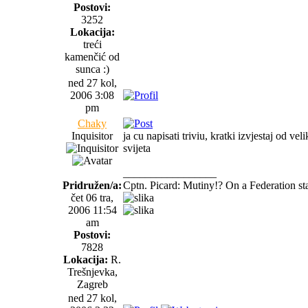
Postovi:
3252
Lokacija:
treći
kamenčić od
sunca :)
ned 27 kol,
2006 3:08
pm
Chaky
Inquisitor
ja cu napisati triviu, kratki izvjestaj od v
svijeta
_________________
Pridružen/a:
Cptn. Picard: Mutiny!? On a Federation starsh
čet 06 tra,
2006 11:54
am
Postovi:
7828
Lokacija:
R.
Trešnjevka,
Zagreb
ned 27 kol,