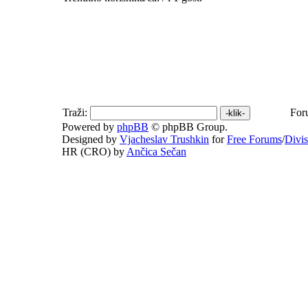
Traži:
For
Powered by
phpBB
© phpBB Group.
Designed by
Vjacheslav Trushkin
for
Free Forums
/
Divi
HR (CRO) by
Ančica Sečan