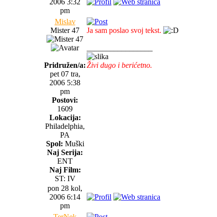
2006 3:32
pm
Mislav
Mister 47
Ja sam poslao svoj tekst.
_________________
Pridružen/a:
Živi dugo i berićetno.
pet 07 tra,
2006 5:38
pm
Postovi:
1609
Lokacija:
Philadelphia,
PA
Spol:
Muški
Naj Serija:
ENT
Naj Film:
ST: IV
pon 28 kol,
2006 6:14
pm
TerNek