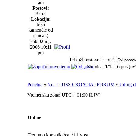
am
Postovi:
3252
Lokacija:
treći
kamenčić od
sunca :)
sub 02 ruj,
2006 10:11
pm
Prikaži postove “stare”:
Stranica:
1
/
1
.
[ 6 post(ov
Početna
»
No. 1 "USS CROATIA" FORUM
»
Udruga 
Vremenska zona: UTC + 01:00 [
LJV
]
Online
Trenutno korisnika/ca: / i 1 gost.