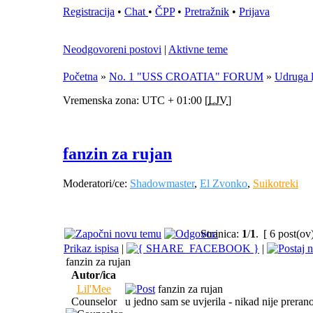
Registracija
•
Chat
•
ČPP
•
Pretražnik
•
Prijava
Neodgovoreni postovi
|
Aktivne teme
Početna
»
No. 1 "USS CROATIA" FORUM
»
Udruga 
Vremenska zona: UTC + 01:00 [
LJV
]
fanzin za rujan
Moderatori/ce:
Shadowmaster
,
El Zvonko
,
Suikotreki
Stranica:
1
/
1
.
[ 6 post(ov
Prikaz ispisa
|
|
fanzin za rujan
Autor/ica
Lil'Mee
fanzin za rujan
Counselor
u jedno sam se uvjerila - nikad nije preran