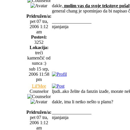
dakle,
molim vas da svoje tekstove pošal
general chang je spominjao da bi napisao čl
Pridružen/a:
pet 07 tra,
_________________
2006 1:12
njanjanja
am
Postovi:
3252
Lokacija:
treći
kamenčić od
sunca :)
sub 15 srp,
2006 11:58
pm
Lil'Mee
Counselor
ljudi..ako želite da fanzin izađe, morate nek
dakle, ima li netko nešto u planu?
Pridružen/a:
_________________
pet 07 tra,
njanjanja
2006 1:12
am