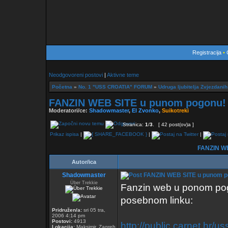
Registracija
•
Neodgovoreni postovi
|
Aktivne teme
Početna
»
No. 1 "USS CROATIA" FORUM
»
Udruga ljubitelja Zvjezdan
FANZIN WEB SITE u punom pogonu!
Moderatori/ce:
Shadowmaster
,
El Zvonko
,
Suikotreki
Stranica:
1
/
3
.
[ 42 post(ov)a ]
Prikaz ispisa
|
|
|
FANZIN WE
Autor/ica
Shadowmaster
FANZIN WEB SITE u punom p
Über Trekkie
Fanzin web u ponom po
posebnom linku:
Pridružen/a:
sri 05 tra,
2006 4:14 pm
Postovi:
4913
http://public.carnet.hr/us
Lokacija:
Maksimir, Zagreb