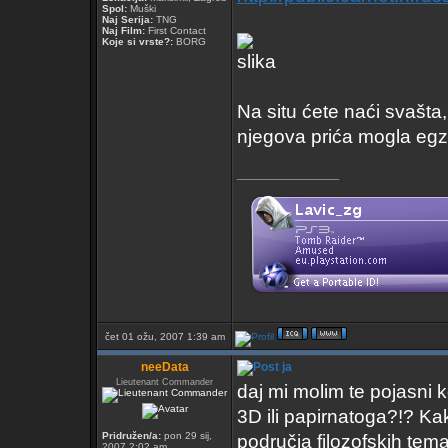
Spol:
Muški
Naj Serija:
TNG
Naj Film:
First Contact
Koje si vrste?:
BORG
Na situ ćete naći svašta, 
njegova prića mogla egzis
_________________
čet 01 ožu, 2007 1:39 am
neeData
ja
Lieutenant Commander
daj mi molim te pojasni k
3D ili papirnatoga?!? Kak
Pridružen/a:
pon 29 sij,
područja filozofskih tema
2007 2:02 am