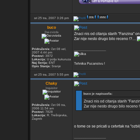
sri 25 tra, 2007 3:26 pm
buco
Dai-zvizda
Znaci nis od citanja starih "Fanzina" on 
Zar nije nesto drugo bilo receno !?....
Pridružen/a:
čet 08 vel,
_________________
2007 4:44 pm
Postovi:
3972
Lokacija:
U polju kukuruza
Naj Serija:
ENT
Tehnika Pucanstvu !
Opis Stanja:
Sranje
sri 25 tra, 2007 5:55 pm
Chaky
Inquisitor
buco je napisao/la:
Znaci nis od citanja starih "Fanzin
Pridružen/a:
čet 06 tra,
Zar nije nesto drugo bilo receno !
2006 11:54 am
Postovi:
7828
Lokacija:
R. Trešnjevka,
Zagreb
o tome ce se pricati u cetvrtak na "ozb
_________________