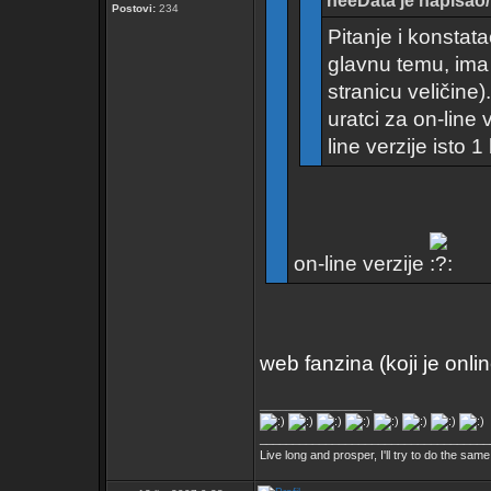
neeData je napisao/
Postovi:
234
Pitanje i konstata
glavnu temu, ima 
stranicu veličine
uratci za on-line v
line verzije isto 1
on-line verzije
web fanzina (koji je onlin
_________________
___________________________________
Live long and prosper, I'll try to do the same