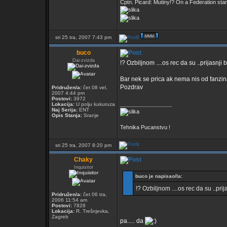
Cptn. Picard: Mutiny!? On a Federation starshi
sri 25 tra, 2007 7:43 pm
buco
Dai-zvizda
!? Ozbiljnom ....os rec da su ..prijasnji 
Bar nek se prica ak nema nis od fanzina
Pozdrav
Pridružen/a:
čet 08 vel,
2007 4:44 pm
Postovi:
3972
_________________
Lokacija:
U polju kukuruza
Naj Serija:
ENT
Opis Stanja:
Sranje
Tehnika Pucanstvu !
sri 25 tra, 2007 8:20 pm
Chaky
Inquisitor
buco je napisao/la:
!? Ozbiljnom ....os rec da su ..prij
Pridružen/a:
čet 06 tra,
2006 11:54 am
Postovi:
7828
Lokacija:
R. Trešnjevka,
Zagreb
pa..... da