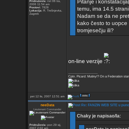
Pitanje i konstatacij
Pridružen/a:
čet 06 tra,
2006 11:54 am
Postovi:
7828
temu, ima 14.5 strani
Lokacija:
R. Trešnjevka,
Zagreb
Nadam se da ne pretje
kako često to uopce ''i
tromjesečju ili?
on-line verzije
_________________
Cptn. Picard: Mutiny!? On a Federation starshi
pet 12 lis, 2007 12:51 am
neeData
Re: FANZIN WEB SITE u pun
Lieutenant Commander
Chaky je napisao/la:
Pridružen/a:
pon 29 sij,
2007 2:02 am