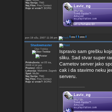
Naj Serija:
TNG
Naj Film:
First Contact
Koje si vrste?:
BORG
pon 19 ožu, 2007 11:38 pm
Shadowmaster
Über Trekkie
Ispravio sam grešku koja
sliku. Sad stvar super rad
Pridružen/a:
sri 05 tra,
Carnetov server jako sp
2006 4:14 pm
Postovi:
4913
cak i da stavimo neku je
Lokacija:
Maksimir, Zagreb
Spol:
Muški
serveru.
Naj Serija:
TNG
Naj Film:
First Contact
Koje si vrste?:
BORG
_________________