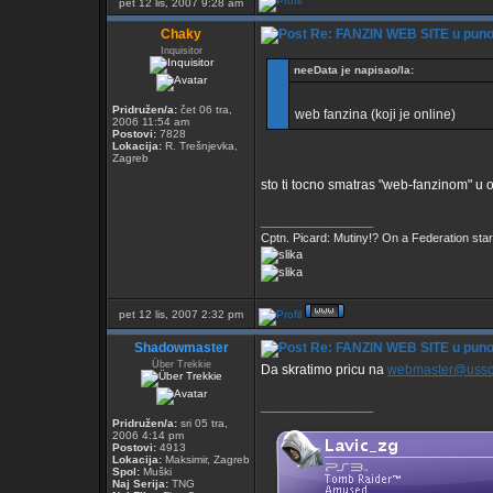
pet 12 lis, 2007 9:28 am
Chaky
Re: FANZIN WEB SITE u pun
Inquisitor
neeData je napisao/la:
Pridružen/a:
čet 06 tra,
web fanzina (koji je online)
2006 11:54 am
Postovi:
7828
Lokacija:
R. Trešnjevka,
Zagreb
sto ti tocno smatras "web-fanzinom" u
_________________
Cptn. Picard: Mutiny!? On a Federation starshi
pet 12 lis, 2007 2:32 pm
Shadowmaster
Re: FANZIN WEB SITE u pun
Über Trekkie
Da skratimo pricu na
webmaster@usscr
_________________
Pridružen/a:
sri 05 tra,
2006 4:14 pm
Postovi:
4913
Lokacija:
Maksimir, Zagreb
Spol:
Muški
Naj Serija:
TNG