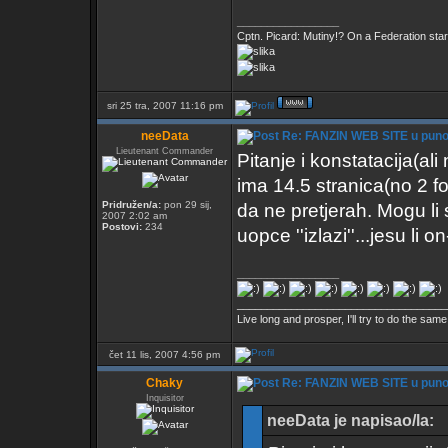
_________________
Cptn. Picard: Mutiny!? On a Federation starshi
sri 25 tra, 2007 11:16 pm
neeData
Re: FANZIN WEB SITE u pun
Lieutenant Commander
Pitanje i konstatacija(al
ima 14.5 stranica(no 2 f
Pridružen/a:
pon 29 sij,
da ne pretjerah. Mogu li s
2007 2:02 am
Postovi:
234
uopce ''izlazi''...jesu li o
_________________
___________________________________
Live long and prosper, I'll try to do the same
čet 11 lis, 2007 4:56 pm
Chaky
Re: FANZIN WEB SITE u pun
Inquisitor
neeData je napisao/la: