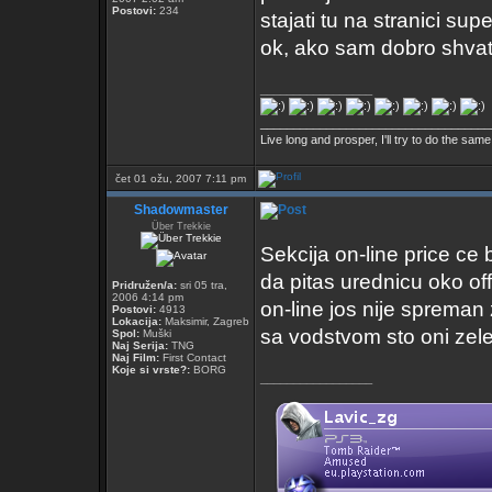
Postovi:
234
stajati tu na stranici sup
ok, ako sam dobro shvat
_________________
___________________________________
Live long and prosper, I'll try to do the same
čet 01 ožu, 2007 7:11 pm
Shadowmaster
Über Trekkie
Sekcija on-line price ce bi
da pitas urednicu oko off-
Pridružen/a:
sri 05 tra,
2006 4:14 pm
on-line jos nije spreman 
Postovi:
4913
Lokacija:
Maksimir, Zagreb
sa vodstvom sto oni zele.
Spol:
Muški
Naj Serija:
TNG
Naj Film:
First Contact
Koje si vrste?:
BORG
_________________