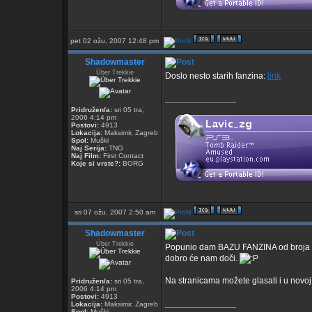
pet 02 ožu, 2007 12:48 pm
Shadowmaster
Über Trekkie
Doslo nesto starih fanzina:
link
_________________
Pridružen/a:
sri 05 tra,
2006 4:14 pm
Postovi:
4913
Lokacija:
Maksimir, Zagreb
Spol:
Muški
Naj Serija:
TNG
Naj Film:
First Contact
Koje si vrste?:
BORG
sri 07 ožu, 2007 2:50 am
Shadowmaster
Über Trekkie
Popunio dam BAZU FANZINA od broja 1 n
dobro će nam doči.
Na stranicama možete glasati i u novoj 
Pridružen/a:
sri 05 tra,
2006 4:14 pm
Postovi:
4913
_________________
Lokacija:
Maksimir, Zagreb
Spol:
Muški