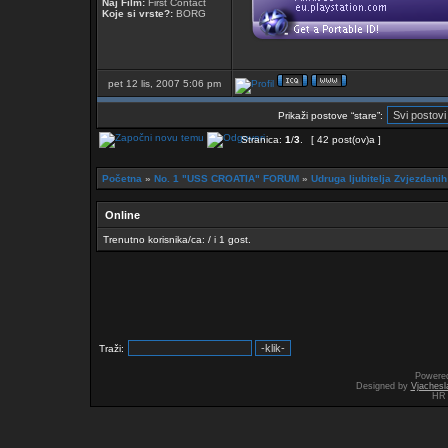
Naj Film:
First Contact
Koje si vrste?:
BORG
pet 12 lis, 2007 5:06 pm
Prikaži postove “stare”:
Stranica:
1
/
3
.
[ 42 post(ov)a ]
Početna
»
No. 1 "USS CROATIA" FORUM
»
Udruga ljubitelja Zvjezdan
Online
Trenutno korisnika/ca: / i 1 gost.
Traži:
Powere
Designed by
Vjachesl
HR 