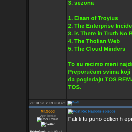
3. sezona
1. Elaan of Troyius
2. The Enterprise Incide
3. is There in Truth No
4. The Tholian Web
5. The Cloud Minders
To su recimo meni najd
Preporučam svima koji ž
da pogledaju TOS REMA
TOS.
čet 10 pro, 2009 3:08 am
Mr.Good
Re: Najbolje epizode
Über Trekkie
Fali ti tu puno odlicnih 
Pridružen/a:
sub 05 ruj,