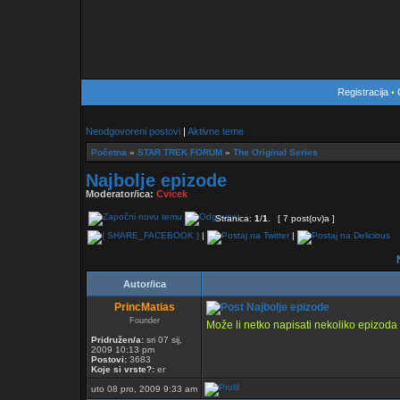
Registracija
•
Neodgovoreni postovi
|
Aktivne teme
Početna
»
STAR TREK FORUM
»
The Original Series
Najbolje epizode
Moderator/ica:
Cvicek
Stranica:
1
/
1
.
[ 7 post(ov)a ]
|
|
N
Autor/ica
PrincMatias
Najbolje epizode
Founder
Može li netko napisati nekoliko epizoda 
Pridružen/a:
sri 07 sij,
2009 10:13 pm
Postovi:
3683
Koje si vrste?:
er
uto 08 pro, 2009 9:33 am