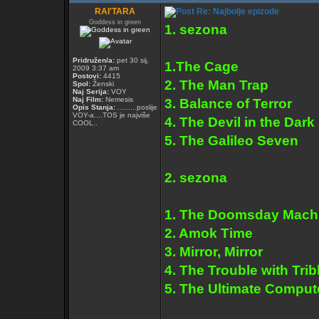
RAI'TARA
Re: Najbolje epizode
Goddess in green
1. sezona
Pridružen/a:
pet 30 sij,
1.The Cage
2009 3:37 am
Postovi:
4415
2. The Man Trap
Spol:
Ženski
Naj Serija:
VOY
Naj Film:
Nemesis
3. Balance of Terror
Opis Stanja:
.........poslije
VOY-a....TOS je najviše
4. The Devil in the Dark
COOL..
5. The Galileo Seven
2. sezona
1. The Doomsday Mach
2. Amok Time
3. Mirror, Mirror
4. The Trouble with Trib
5. The Ultimate Comput