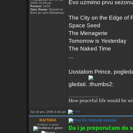
Evo uzmimo prvu sezonu
2009 10:29 pm
Postovi:
1419
Opis Stanja:
Oprosti mi
Boze jer sam Dalmatinac
The City on the Edge of 
Space Seed
The Menagerie
Tomorrow is Yesterday
The Naked Time
...
Uostalom Prince, pogledaj
gledati.
_________________
How peaceful life would be wit
čet 10 pro, 2009 3:40 am
RAI'TARA
Re: Najbolje epizode
Goddess in green
Da i ja preporučam da se