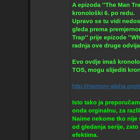
A epizoda ''The Man Tra
kronološki 6. po redu.
Upravo se tu vidi nedo
gleda prema premjernom
Trap'' prije epizode ''
radnja ove druge odvija
Evo ovdje imaš kronološki
TOS, mogu slijediti kron
http://memory-alpha.org
Isto tako ja preporučam
onda orginalnu, za razl
Naime nekome tko nije n
od gledanja serije, zat
efektima.