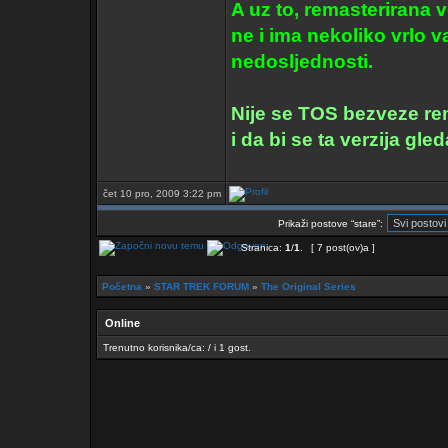
A uz to, remasterirana 
ne i ima nekoliko vrlo v
nedosljednosti.
Nije se TOS bezveze rem
i da bi se ta verzija gle
čet 10 pro, 2009 3:22 pm
Prikaži postove “stare”:
Stranica:
1
/
1
.
[ 7 post(ov)a ]
Početna
»
STAR TREK FORUM
»
The Original Series
Online
Trenutno korisnika/ca: / i 1 gost.