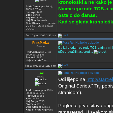
kronološki a ne kako je 
Pridružen/a:
pet 30 sij,
Naime epizode TOS-a su 
2009 3:37 am
Postovi:
4415
ostalo do danas.
Spol:
Ženski
Naj Serija:
VOY
Naj Film:
Nemesis
Kad se gleda kronološki
Opis Stanja:
.........poslije
VOY-a....TOS je najviše
COOL..
čet 10 pro, 2009 3:52 am
PrincMatias
Re: Najbolje epizode
Founder
Da ja i gledam po redu TOS, zadnja mi 
piše drugačiji raspored....
Pridružen/a:
sri 07 sij,
2009 10:13 pm
Postovi:
3683
Koje si vrste?:
er
čet 10 pro, 2009 11:03 am
_Oz
Re: Najbolje epizode
bubica
Odi lijepo na
http://startr
Original Series." Taj popi
Pridružen/a:
pon 13 lis,
stranicom).
2008 12:48 pm
Postovi:
10381
Spol:
Muški
Naj Serija:
TNG
Naj Film:
ST: IV
Pogledaj prvo čitavu orig
Opis Stanja:
kujasto
Koje si vrste?:
govedo
remastered. U svakom sluč