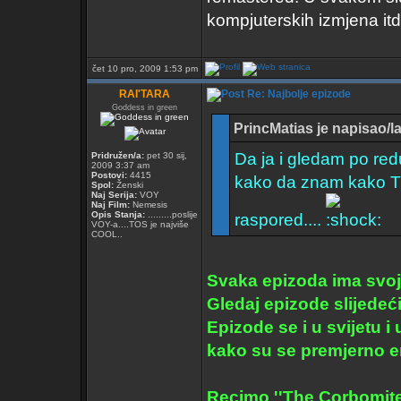
kompjuterskih izmjena itd
čet 10 pro, 2009 1:53 pm
RAI'TARA
Re: Najbolje epizode
Goddess in green
PrincMatias je napisao/la
Da ja i gledam po red
Pridružen/a:
pet 30 sij,
2009 3:37 am
Postovi:
4415
kako da znam kako TO
Spol:
Ženski
Naj Serija:
VOY
Naj Film:
Nemesis
Opis Stanja:
.........poslije
raspored....
VOY-a....TOS je najviše
COOL..
Svaka epizoda ima svoj 
Gledaj epizode slijedeći 
Epizode se i u svijetu i
kako su se premjerno em
Recimo ''The Corbomite 