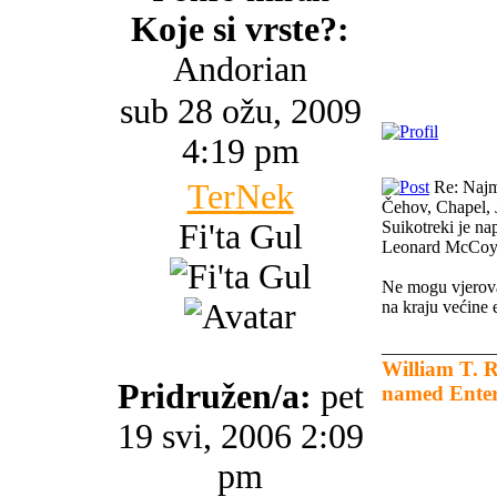
Koje si vrste?:
Andorian
sub 28 ožu, 2009
4:19 pm
TerNek
Re: Najma
Čehov, Chapel, 
Fi'ta Gul
Suikotreki je nap
Leonard McCo
Ne mogu vjerova
na kraju većine
_____________
William T. Ri
Pridružen/a:
pet
named Enter
19 svi, 2006 2:09
pm