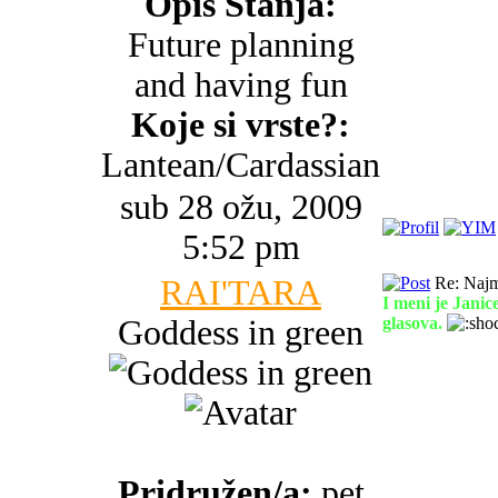
Opis Stanja:
Future planning
and having fun
Koje si vrste?:
Lantean/Cardassian
sub 28 ožu, 2009
5:52 pm
RAI'TARA
Re: Najma
I meni je Janic
Goddess in green
glasova.
Pridružen/a:
pet