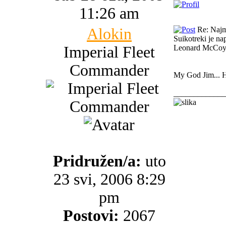
11:26 am
Alokin
Re: Najma
Suikotreki je nap
Imperial Fleet
Leonard McCo
Commander
My God Jim... H
_____________
Pridružen/a:
uto
23 svi, 2006 8:29
pm
Postovi:
2067