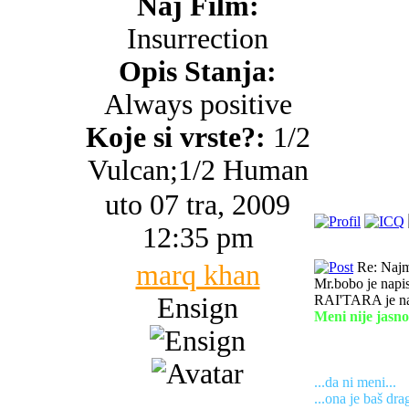
Naj Film:
Insurrection
Opis Stanja:
Always positive
Koje si vrste?:
1/2
Vulcan;1/2 Human
uto 07 tra, 2009
12:35 pm
marq khan
Re: Najma
Mr.bobo je napis
Ensign
RAI'TARA je na
Meni nije jasno
...da ni meni...
...ona je baš drag