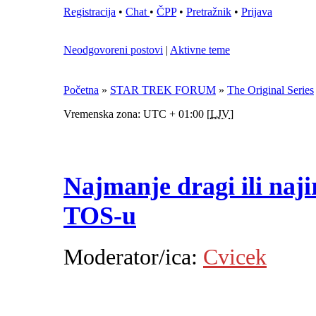
Registracija
•
Chat
•
ČPP
•
Pretražnik
•
Prijava
Neodgovoreni postovi
|
Aktivne teme
Početna
»
STAR TREK FORUM
»
The Original Series
Vremenska zona: UTC + 01:00 [
LJV
]
Najmanje dragi ili najir
TOS-u
Moderator/ica:
Cvicek