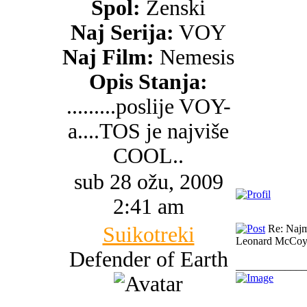
Spol:
Ženski
Naj Serija:
VOY
Naj Film:
Nemesis
Opis Stanja:
.........poslije VOY-
a....TOS je najviše
COOL..
sub 28 ožu, 2009
2:41 am
Suikotreki
Re: Najma
Leonard McCoy,
Defender of Earth
_____________