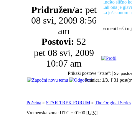
...nešto slično k
Pridružen/a:
pet
...ali ona je gla
...a još s onom 
08 svi, 2009 8:56
am
pa meni baš i nij
Postovi:
52
pet 08 svi, 2009
10:07 am
Prikaži postove “stare”:
Stranica:
1
/
3
.
[ 31 post(o
Početna
»
STAR TREK FORUM
»
The Original Series
Vremenska zona: UTC + 01:00 [
LJV
]