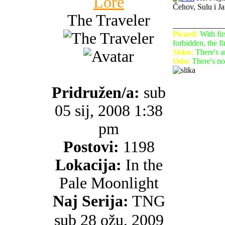
Lore
Čehov, Sulu i Ja
The Traveler
_____________
Picard:
With firs
forbidden, the fi
Sisko:
There's a
Odo:
There's no 
Pridružen/a:
sub
05 sij, 2008 1:38
pm
Postovi:
1198
Lokacija:
In the
Pale Moonlight
Naj Serija:
TNG
sub 28 ožu, 2009