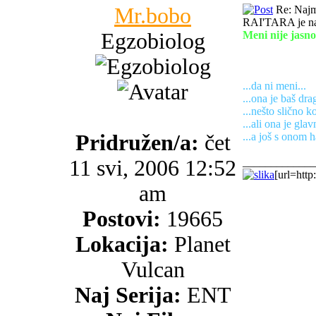
Mr.bobo
Re: Najma
RAI'TARA je na
Egzobiolog
Meni nije jasno
...da ni meni...
...ona je baš drag
...nešto slično k
...ali ona je gla
Pridružen/a:
čet
...a još s onom 
11 svi, 2006 12:52
_____________
[url=http
am
Postovi:
19665
Lokacija:
Planet
Vulcan
Naj Serija:
ENT