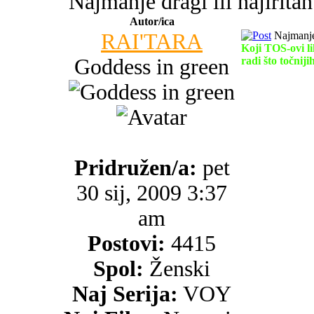
Najmanje dragi ili najirita
Autor/ica
RAI'TARA
Najmanje 
Koji TOS-ovi li
Goddess in green
radi što točniji
Pridružen/a:
pet
30 sij, 2009 3:37
am
Postovi:
4415
Spol:
Ženski
Naj Serija:
VOY