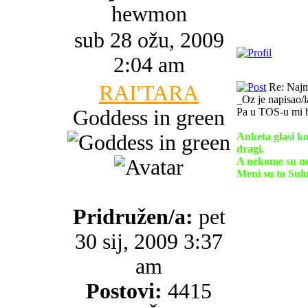
hewmon
sub 28 ožu, 2009
2:04 am
RAI'TARA
Re: Najma
_Oz je napisao/l
Goddess in green
Pa u TOS-u mi ba
Anketa glasi ko
dragi.
A nekome su neki
Meni su to Sulu
Pridružen/a:
pet
30 sij, 2009 3:37
am
Postovi:
4415