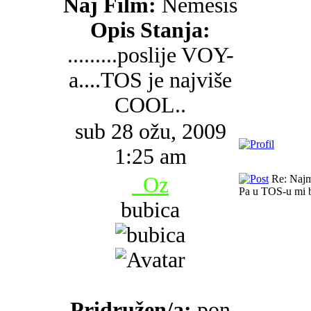
Naj Film:
Nemesis
Opis Stanja:
.........poslije VOY-
a....TOS je najviše
COOL..
sub 28 ožu, 2009
1:25 am
_Oz
Re: Najma
Pa u TOS-u mi ba
bubica
Pridružen/a:
pon