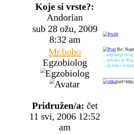
Koje si vrste?:
Andorian
sub 28 ožu, 2009
8:32 am
Mr.bobo
Re: Najma
...najmanje drag
Egzobiolog
...nekako je Rus
...ali ima i svoji
_____________
[url=http
Pridružen/a:
čet
11 svi, 2006 12:52
am