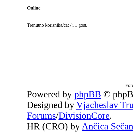
Online
Trenutno korisnika/ca: / i 1 gost.
For
Powered by
phpBB
© phpB
Designed by
Vjacheslav Tr
Forums
/
DivisionCore
.
HR (CRO) by
Ančica Seča