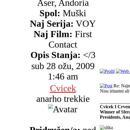
Aser, Andoria
Spol:
Muški
Naj Serija:
VOY
Naj Film:
First
Contact
Opis Stanja:
</3
sub 28 ožu, 2009
1:46 am
Cvicek
Re: Najma
Nisu iritantni a
anarho trekkie
_____________
Cvicek I Crven
Winner of Sfer
Presidents, An