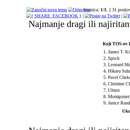
Stranica:
1
/
3
.
[ 31 post(o
|
|
Najmanje dragi ili najirita
Koji TOS-ov l
1. James T. Ki
2. Spock
3. Leonard M
4. Hikaru Sul
5. Pavel Chek
6. Christine C
7. Uhura
8. Montgomery
9. Janice Ran
Uku