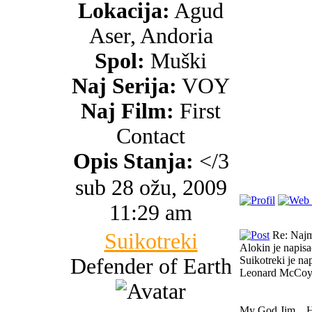
Lokacija:
Agud
Aser, Andoria
Spol:
Muški
Naj Serija:
VOY
Naj Film:
First
Contact
Opis Stanja:
</3
sub 28 ožu, 2009
11:29 am
Suikotreki
Re: Najma
Alokin je napisa
Defender of Earth
Suikotreki je nap
Leonard McCo
My God Jim... H