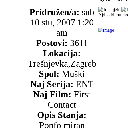
Pridružen/a:
sub
Ajd to bi mu mož
10 stu, 2007 1:20
_____________
am
Postovi:
3611
Lokacija:
Trešnjevka,Zagreb
Spol:
Muški
Naj Serija:
ENT
Naj Film:
First
Contact
Opis Stanja:
Ponfo miran