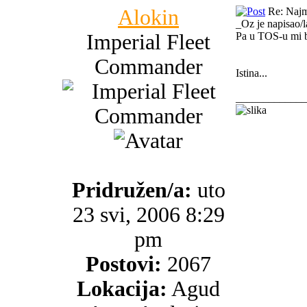
Alokin
Re: Najma
_Oz je napisao/l
Imperial Fleet
Pa u TOS-u mi ba
Commander
Istina...
_____________
Pridružen/a:
uto
23 svi, 2006 8:29
pm
Postovi:
2067
Lokacija:
Agud