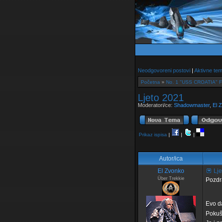
Neodgovoreni postovi
|
Aktivne te
Početna
»
No. 1 "USS CROATIA"
Ljeto 2021
Moderatori/ce:
Shadowmaster
,
El 
Prikaz ispisa
|
|
|
Autor/ica
El Zvonko
Lje
Über Trekkie
Pozdr
Evo d
Pokuš