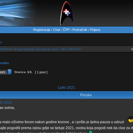
Registracija
•
Chat
•
ČPP
•
Pretražnik
•
Prijava
me
 FORUM
»
Udruga ljubitelja Zvjezdanih staza "USS CROATIA"
V
Zvonko
Stranica:
1
/
1
.
[ 1 post ]
Ljeto 2021
Poruka
to 2021
av svima,
a malo oživimo forum nakon godine korone , a i pošto je ljetna pauza u udruzi
ajte pogoditi prema opisu gdje se ljetuje 2021, osoba koja pogodi nek da clue za 