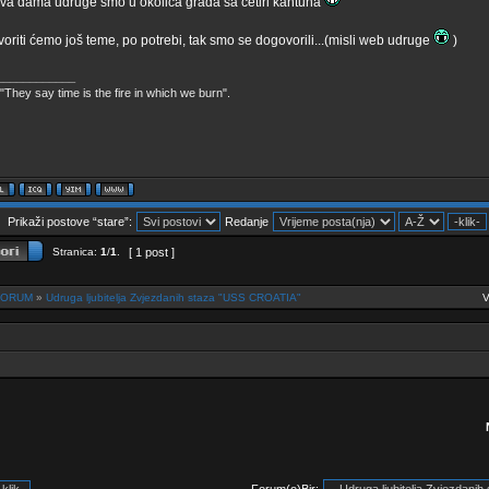
prva dama udruge smo u okolica grada sa četiri kantuna
tvoriti ćemo još teme, po potrebi, tak smo se dogovorili...(misli web udruge
)
____________
"They say time is the fire in which we burn".
Prikaži postove “stare”:
Redanje
Stranica:
1
/
1
.
[ 1 post ]
 FORUM
»
Udruga ljubitelja Zvjezdanih staza "USS CROATIA"
V