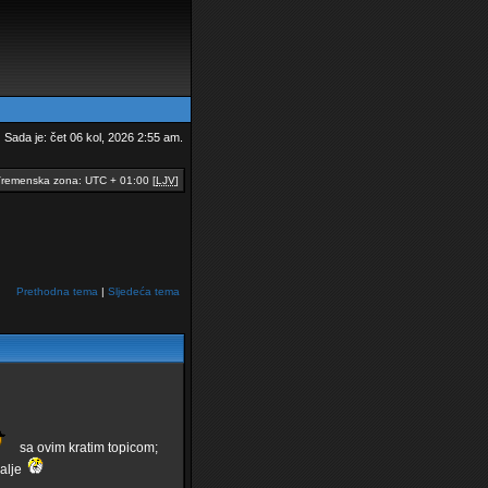
Sada je: čet 06 kol, 2026 2:55 am.
remenska zona: UTC + 01:00 [
LJV
]
Prethodna tema
|
Sljedeća tema
sa ovim kratim topicom;
dalje