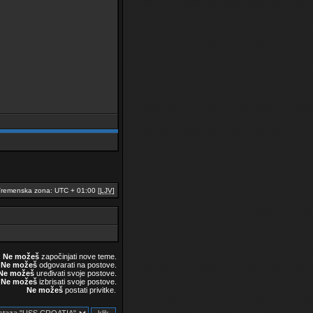
remenska zona: UTC + 01:00 [
LJV
]
Ne možeš
započinjati nove teme.
Ne možeš
odgovarati na postove.
Ne možeš
uređivati svoje postove.
Ne možeš
izbrisati svoje postove.
Ne možeš
postati privitke.