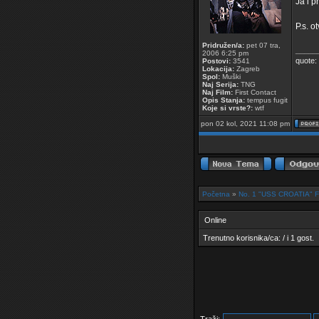
Ja i 
P.s. o
Pridružen/a:
pet 07 tra,
_____
2006 6:25 pm
quote: 
Postovi:
3541
Lokacija:
Zagreb
Spol:
Muški
Naj Serija:
TNG
Naj Film:
First Contact
Opis Stanja:
tempus fugit
Koje si vrste?:
wtf
pon 02 kol, 2021 11:08 pm
Početna
»
No. 1 "USS CROATIA"
Online
Trenutno korisnika/ca: / i 1 gost.