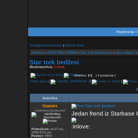
Registracija
•
Neodgovoreni postovi
|
Aktivne teme
Početna
»
STAR TREK FORUM
»
Star Trek Brbljaonica
»
Igre, knjige i f
Star trek bedževi
Moderator/ica:
Cvicek
Stranica:
1
/
1
.
[ 4 post(ov)a ]
Prikaz ispisa
|
|
|
S
Autor/ica
Dejanira
Star trek bedževi
mindfrelling bloodsucker
Jedan frend iz Starbase C
Pridružen/a:
sri 07 svi,
2008 8:02 pm
Postovi:
6900