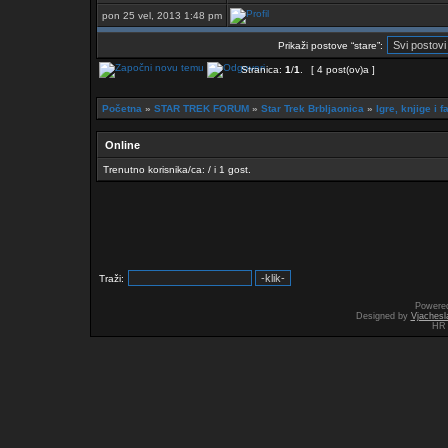
pon 25 vel, 2013 1:48 pm
Prikaži postove “stare”:
Stranica:
1
/
1
.
[ 4 post(ov)a ]
Početna
»
STAR TREK FORUM
»
Star Trek Brbljaonica
»
Igre, knjige i f
Online
Trenutno korisnika/ca: / i 1 gost.
Traži:
Powere
Designed by
Vjachesl
HR 