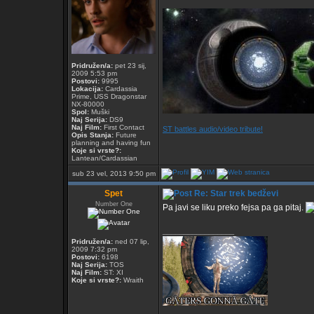
Pridružen/a:
pet 23 sij,
2009 5:53 pm
Postovi:
9995
Lokacija:
Cardassia
Prime, USS Dragonstar
NX-80000
Spol:
Muški
Naj Serija:
DS9
Naj Film:
First Contact
ST battles audio/video tribute!
Opis Stanja:
Future
planning and having fun
Koje si vrste?:
Lantean/Cardassian
sub 23 vel, 2013 9:50 pm
Spet
Re: Star trek bedževi
Number One
Pa javi se liku preko fejsa pa ga pitaj.
_________________
Pridružen/a:
ned 07 lip,
2009 7:32 pm
Postovi:
6198
Naj Serija:
TOS
Naj Film:
ST: XI
Koje si vrste?:
Wraith