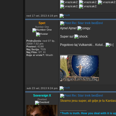
ned 17 vel, 2013 4:19 pm
Spet
Re: Star trek bedževi
Number One
Ajme! Ajme!
Super su!
Pridružen/a:
ned 07 lip,
2009 7:32 pm
Pogotovo taj Vulkanski... Kolut...
Postovi:
6198
Naj Serija:
TOS
Naj Film:
ST: XI
_________________
Koje si vrste?:
Wraith
sub 23 vel, 2013 9:24 pm
Sovereign X
Re: Star trek bedževi
Overlord
Stvarno jesu super, ali gdje je tu Karda
_________________
“Truth is truth. How you deal with it is