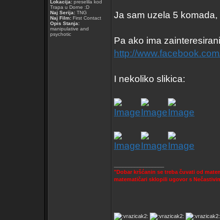
Lokacija:
preselila kod
Trapa u Dorne :D
Naj Serija:
TNG
Ja sam uzela 5 komada, i
Naj Film:
First Contact
Opis Stanja:
manipulative and
psychotic
Pa ako ima zainteresirani
http://www.facebook.co
I nekoliko slikica:
_________________
"Dobar kršćanin se treba čuvati od matem
matematičari sklopili ugovor s Nečastiv