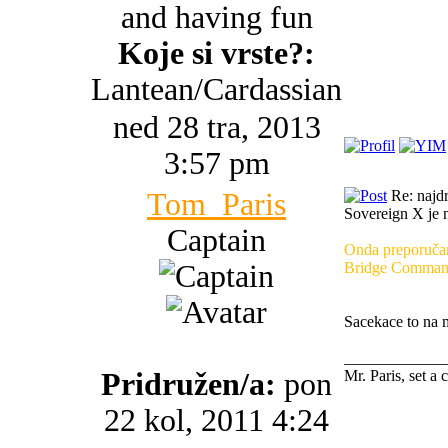
and having fun
Koje si vrste?:
Lantean/Cardassian
ned 28 tra, 2013
3:57 pm
Tom_Paris
Re: najdr
Sovereign X je n
Captain
Onda preporučam
Bridge Command
Sacekace to na m
_____________
Pridružen/a:
pon
Mr. Paris, set a 
22 kol, 2011 4:24