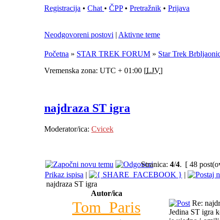
Registracija
•
Chat
•
ČPP
•
Pretražnik
•
Prijava
Neodgovoreni postovi
|
Aktivne teme
Početna
»
STAR TREK FORUM
»
Star Trek Brbljaoni
Vremenska zona: UTC + 01:00 [
LJV
]
najdraza ST igra
Moderator/ica:
Cvicek
Stranica:
4
/
4
.
[ 48 post(o
Prikaz ispisa
|
|
najdraza ST igra
Autor/ica
Tom_Paris
Re: najdr
Jedina ST igra 