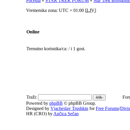
Početna
»
STAR TREK FORUM
»
Star Trek Brbljaoni
Vremenska zona: UTC + 01:00 [
LJV
]
Online
Trenutno korisnika/ca: / i 1 gost.
Traži:
For
Powered by
phpBB
© phpBB Group.
Designed by
Vjacheslav Trushkin
for
Free Forums
/
Divi
HR (CRO) by
Ančica Sečan