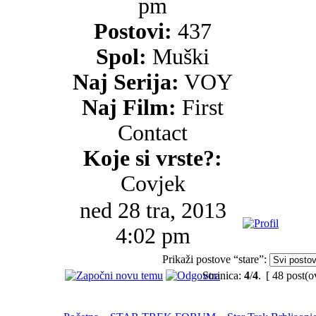
pm
Postovi:
437
Spol:
Muški
Naj Serija:
VOY
Naj Film:
First
Contact
Koje si vrste?:
Covjek
ned 28 tra, 2013
4:02 pm
Prikaži postove “stare”:
Stranica:
4
/
4
.
[ 48 post(o