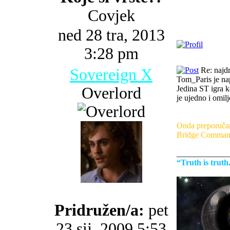
Covjek
ned 28 tra, 2013
3:28 pm
Sovereign X
Re: najdr
Tom_Paris je nap
Overlord
Jedina ST igra 
je ujedno i omil
Onda preporučam
Bridge Command
_____________
“Truth is trut
Pridružen/a:
pet
23 sij, 2009 5:53