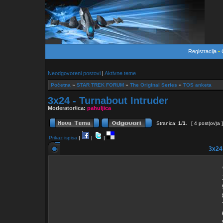
Registracija
•
Neodgovoreni postovi
|
Aktivne teme
Početna
»
STAR TREK FORUM
»
The Original Series
»
TOS anketa
3x24 - Turnabout Intruder
Moderator/ica:
pahuljica
Stranica:
1
/
1
.
[ 4 post(ov)a 
Prikaz ispisa
|
|
|
3x24 