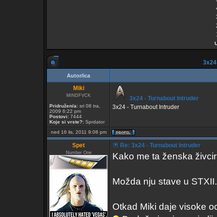
3x24 
Autor/ica
Miki
MINDFVCK
3x24 - Turnabout Intruder
Pridružen/a:
sri 08 tra,
3x24 - Turnabout Intruder
2009 6:22 pm
Postovi:
7444
Koje si vrste?:
Sprdator
ned 16 lis, 2011 9:08 pm
Spet
Re: 3x24 - Turnabout Intruder
Number One
Kako me ta ženska živcir
Možda nju stave u STXII
Otkad Miki daje visoke oc