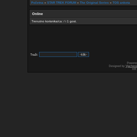
Početna
»
STAR TREK FORUM
»
The Original Series
»
TOS anketa
Online
Trenutno korisnika/ca: / i 1 gost.
Traži:
Powere
Designed by
Vjachesl
HR 