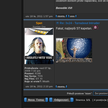
osobnom borbom protiv napasnika, sve do k
Benedikt XVI
uto 18 lis, 2011 1:57 pm
Spet
Re: 3x24 - Turnabout Intruder
Number One
Fakat, najljepši ST kapetan.
_________________
Pridružen/a:
ned 07 lip,
2009 7:32 pm
Postovi:
6198
Naj Serija:
TOS
Naj Film:
ST: XI
Koje si vrste?:
Wraith
uto 18 lis, 2011 2:10 pm
Prikaži postove “stare”:
Stranica:
1
/
1
.
[ 4 post(ov)a 