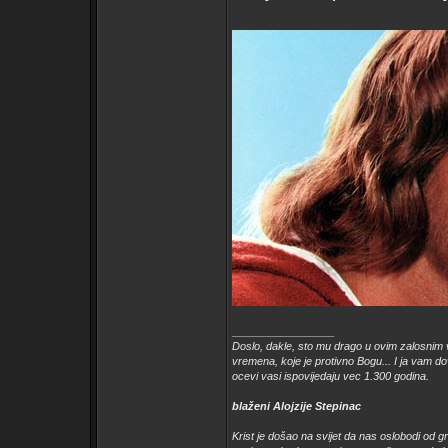
_________________
Doslo, dakle, sto mu drago u ovim zalosnim
vremena, koje je protivno Bogu... I ja vam dov
ocevi vasi ispovijedaju vec 1.300 godina.
blaženi Alojzije Stepinac
Krist je došao na svijet da nas oslobodi od g