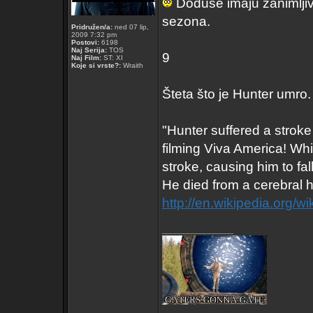
Doduše imaju zanimljiv 
sezona.
Pridružen/a:
ned 07 lip,
2009 7:32 pm
Postovi:
6198
Naj Serija:
TOS
9
Naj Film:
ST: XI
Koje si vrste?:
Wraith
Šteta što je Hunter umro. 
"Hunter suffered a stroke 
filming Viva America! Whi
stroke, causing him to fall
He died from a cerebral
http://en.wikipedia.org/wi
_________________