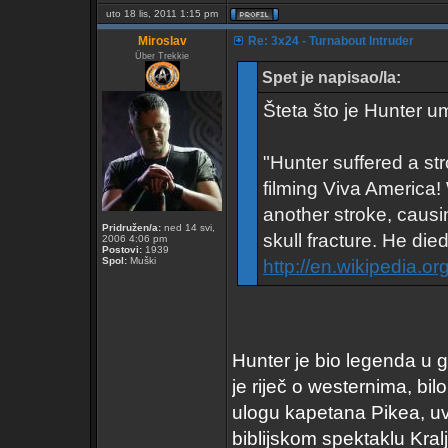
uto 18 lis, 2011 1:15 pm
Miroslav
Re: 3x24 - Turnabout Intruder
Über Trekkie
Spet je napisao/la:
Šteta što je Hunter um
"Hunter suffered a str
filming Viva America!
another stroke, causin
Pridružen/a:
ned 14 svi,
skull fracture. He di
2006 4:06 pm
Postovi:
1939
Spol:
Muški
http://en.wikipedia.or
Hunter je bio legenda u 
je riječ o westernima, bi
ulogu kapetana Pikea, uv
biblijskom spektaklu Kralj