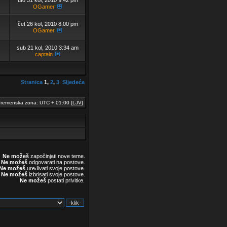
uto 31 kol, 2010 9:42 pm
OGamer
čet 26 kol, 2010 8:00 pm
OGamer
sub 21 kol, 2010 3:34 am
captain
Stranica
1
,
2
,
3
Sljedeća
remenska zona: UTC + 01:00 [
LJV
]
Ne možeš
započinjati nove teme.
Ne možeš
odgovarati na postove.
Ne možeš
uređivati svoje postove.
Ne možeš
izbrisati svoje postove.
Ne možeš
postati privitke.