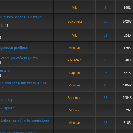
Miki
2
1881
 i njihovi odnosi s ostalim
Suikotreki
58
14207
,
3
,
4
]
Miki
21
6240
]
ingonske povijesti
Miroslav
0
1253
 vrsta po vašem guštu....
RAI'TARA
18
6468
]
Aenari)
captain
26
7218
]
 kod različitih vrsta u ST-u
Miroslav
43
11042
,
3
]
Bassman
63
14846
,
3
,
4
,
5
]
erijalu?
Mr.bobo
37
9792
,
3
]
 tajkuni snašli u ferengijskom
Miroslav
13
5103