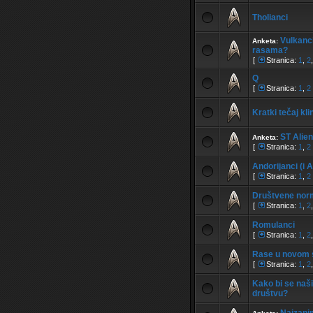
Tholianci
Vulkanci
Anketa:
rasama?
[
Stranica:
1
,
2
Q
[
Stranica:
1
,
2
Kratki tečaj kl
ST Alien
Anketa:
[
Stranica:
1
,
2
Andorijanci (i 
[
Stranica:
1
,
2
Društvene norme
[
Stranica:
1
,
2
Romulanci
[
Stranica:
1
,
2
Rase u novom s
[
Stranica:
1
,
2
Kako bi se naši
društvu?