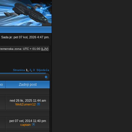
Sada je: pet 07 kol, 2026 4:47 pm.
remenska zona: UTC + 01:00 [
LJV
]
Stranica
1
,
2
,
3
Sljedeća
no
Zadnji post
ned 26 lis, 2025 11:44 am
WeltZumerr12
pet 07 vel, 2014 11:40 pm
captain