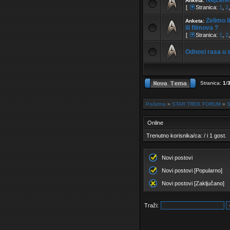
Najzanim
Anketa:
[
Stranica:
1
,
2
Zelimo l
Anketa:
ili filmova ?
[
Stranica:
1
,
2
Odnosi rasa u 
Stranica:
1
/
Početna
»
STAR TREK FORUM
»
S
Online
Trenutno korisnika/ca: / i 1 gost.
Novi postovi
Novi postovi [Popularno]
Novi postovi [Zaključano]
Traži: