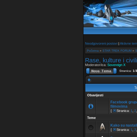
Neodgovoreni postovi
|
Aktivne te
Početna
»
STAR TREK FORUM
»
S
Rase, kulture i civil
Moderator/ica:
Sovereign X
Stranica:
1
/
T
Obavijesti
Facebook grupa
filmovima
[
Stranica:
1
,
2
Teme
Kako su nastali
[
Stranica:
1
,
2