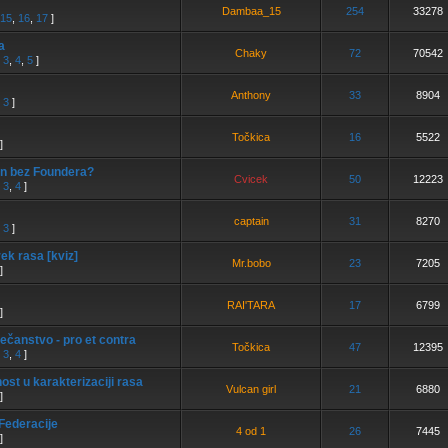
Dambaa_15
254
33278
15
,
16
,
17
]
a
Chaky
72
70542
,
3
,
4
,
5
]
Anthony
33
8904
,
3
]
Točkica
16
5522
]
n bez Foundera?
Cvicek
50
12223
,
3
,
4
]
captain
31
8270
,
3
]
rek rasa [kviz]
Mr.bobo
23
7205
]
RAI'TARA
17
6799
]
ečanstvo - pro et contra
Točkica
47
12395
,
3
,
4
]
ost u karakterizaciji rasa
Vulcan girl
21
6880
]
Federacije
4 od 1
26
7445
]