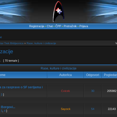
Registracija
•
Chat
•
ČPP
•
Pretražnik
•
Prijava
me
tar Trek Brbljaonica
»
Rase, kulture i civilizacije
V
izacije
3
.
[ 70 tema/e ]
Rase, kulture i civilizacije
eme
Autor/ica
Odgovori
Pogleda
 za rasprave o SF serijama i
Cvicek
30
205982
,
3
]
 Borgovi...
Sayock
54
22143
,
3
,
4
]