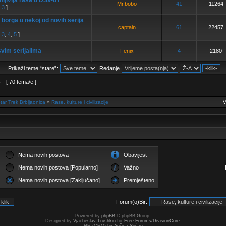
ljivija rasa u DS9-u?
Mr.bobo
41
11264
,
3
]
i borga u nekoj od novih serija
captain
61
22457
,
3
,
4
,
5
]
svim serijalima
Fenix
4
2180
Prikaži teme “stare”:
Redanje
3
.
[ 70 tema/e ]
tar Trek Brbljaonica
»
Rase, kulture i civilizacije
V
Nema novih postova
Obavijest
Nema novih postova [Popularno]
Važno
Nema novih postova [Zaključano]
Premješteno
Forum(o)Bir:
Powered by
phpBB
© phpBB Group.
Designed by
Vjacheslav Trushkin
for
Free Forums
/
DivisionCore
.