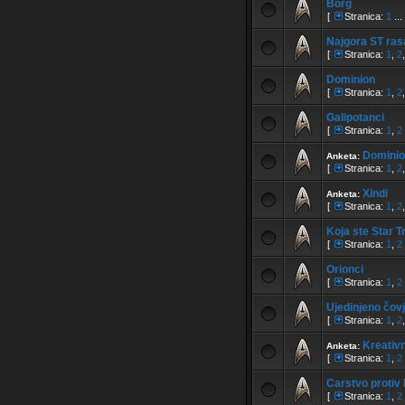
Borg
[
Stranica:
1
...
Najgora ST ras
[
Stranica:
1
,
2
Dominion
[
Stranica:
1
,
2
Galipotanci
[
Stranica:
1
,
2
Dominio
Anketa:
[
Stranica:
1
,
2
Xindi
Anketa:
[
Stranica:
1
,
2
Koja ste Star T
[
Stranica:
1
,
2
Orionci
[
Stranica:
1
,
2
Ujedinjeno čovj
[
Stranica:
1
,
2
Kreativn
Anketa:
[
Stranica:
1
,
2
Carstvo protiv 
[
Stranica:
1
,
2