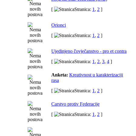
[
Stranica:
1
,
2
]
Orionci
[
Stranica:
1
,
2
]
Ujedinjeno čovječanstvo - pro et contra
[
Stranica:
1
,
2
,
3
,
4
]
Anketa:
Kreativnost u karakterizaciji
rasa
[
Stranica:
1
,
2
]
Carstvo protiv Federacije
[
Stranica:
1
,
2
]