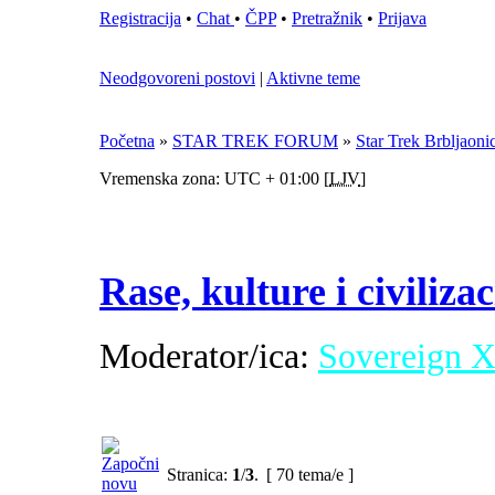
Registracija
•
Chat
•
ČPP
•
Pretražnik
•
Prijava
Neodgovoreni postovi
|
Aktivne teme
Početna
»
STAR TREK FORUM
»
Star Trek Brbljaoni
Vremenska zona: UTC + 01:00 [
LJV
]
Rase, kulture i civilizac
Moderator/ica:
Sovereign 
Stranica:
1
/
3
.
[ 70 tema/e ]