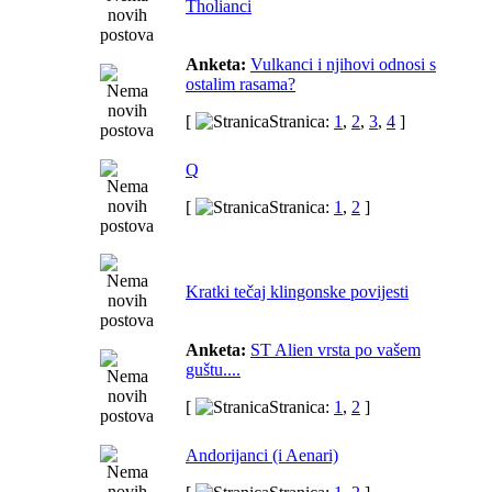
Tholianci
Anketa:
Vulkanci i njihovi odnosi s
ostalim rasama?
[
Stranica:
1
,
2
,
3
,
4
]
Q
[
Stranica:
1
,
2
]
Kratki tečaj klingonske povijesti
Anketa:
ST Alien vrsta po vašem
guštu....
[
Stranica:
1
,
2
]
Andorijanci (i Aenari)