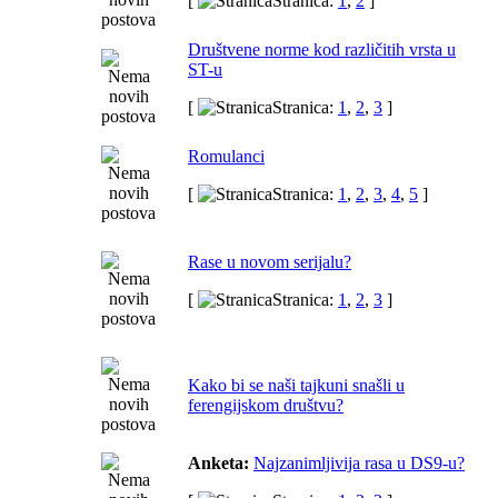
[
Stranica:
1
,
2
]
Društvene norme kod različitih vrsta u
ST-u
[
Stranica:
1
,
2
,
3
]
Romulanci
[
Stranica:
1
,
2
,
3
,
4
,
5
]
Rase u novom serijalu?
[
Stranica:
1
,
2
,
3
]
Kako bi se naši tajkuni snašli u
ferengijskom društvu?
Anketa:
Najzanimljivija rasa u DS9-u?