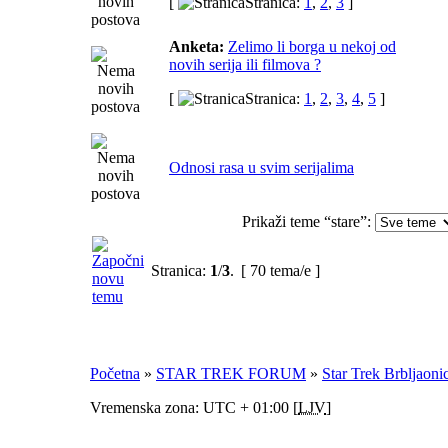
[
Stranica:
1
,
2
,
3
]
Anketa:
Zelimo li borga u nekoj od
novih serija ili filmova ?
[
Stranica:
1
,
2
,
3
,
4
,
5
]
Odnosi rasa u svim serijalima
Prikaži teme “stare”:
Stranica:
1
/
3
.
[ 70 tema/e ]
Početna
»
STAR TREK FORUM
»
Star Trek Brbljaoni
Vremenska zona: UTC + 01:00 [
LJV
]