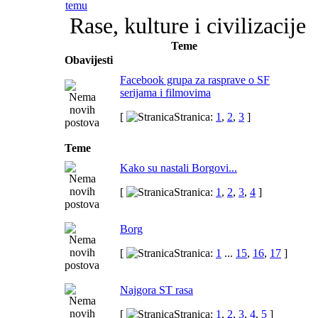
Rase, kulture i civilizacije
Teme
Obavijesti
Facebook grupa za rasprave o SF
serijama i filmovima
[
Stranica:
1
,
2
,
3
]
Teme
Kako su nastali Borgovi...
[
Stranica:
1
,
2
,
3
,
4
]
Borg
[
Stranica:
1
...
15
,
16
,
17
]
Najgora ST rasa
[
Stranica:
1
,
2
,
3
,
4
,
5
]