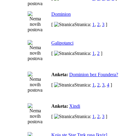
Dominion
[
Stranica:
1
,
2
,
3
]
Galipotanci
[
Stranica:
1
,
2
]
Anketa:
Dominion bez Foundera?
[
Stranica:
1
,
2
,
3
,
4
]
Anketa:
Xindi
[
Stranica:
1
,
2
,
3
]
Koja ste Star Trek rasa [kviz]