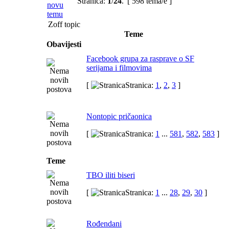
Stranica:
1
/
24
.
[ 598 tema/e ]
Zoff topic
Teme
Obavijesti
Facebook grupa za rasprave o SF
serijama i filmovima
[
Stranica:
1
,
2
,
3
]
Nontopic pričaonica
[
Stranica:
1
...
581
,
582
,
583
]
Teme
TBO iliti biseri
[
Stranica:
1
...
28
,
29
,
30
]
Rođendani