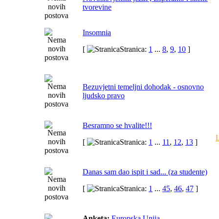
tvorevine
Insomnia
[
Stranica:
1
...
8
,
9
,
10
]
Bezuvjetni temeljni dohodak - osnovno
ljudsko pravo
Besramno se hvalite!!!
[
Stranica:
1
...
11
,
12
,
13
]
Danas sam dao ispit i sad... (za studente)
[
Stranica:
1
...
45
,
46
,
47
]
Anketa:
Europska Unija