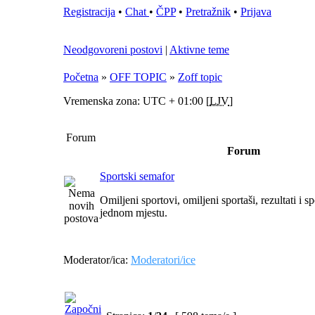
Registracija
•
Chat
•
ČPP
•
Pretražnik
•
Prijava
Neodgovoreni postovi
|
Aktivne teme
Početna
»
OFF TOPIC
»
Zoff topic
Vremenska zona: UTC + 01:00 [
LJV
]
Forum
Forum
Sportski semafor
Omiljeni sportovi, omiljeni sportaši, rezultati i s
jednom mjestu.
Moderator/ica:
Moderatori/ice