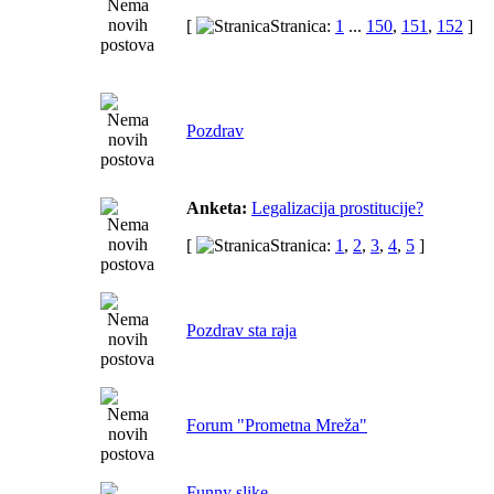
[
Stranica:
1
...
150
,
151
,
152
]
Pozdrav
Anketa:
Legalizacija prostitucije?
[
Stranica:
1
,
2
,
3
,
4
,
5
]
Pozdrav sta raja
Forum "Prometna Mreža"
Funny slike