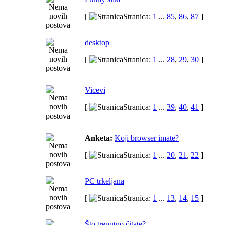
[
Stranica:
1
...
85
,
86
,
87
]
desktop
[
Stranica:
1
...
28
,
29
,
30
]
Vicevi
[
Stranica:
1
...
39
,
40
,
41
]
Anketa:
Koji browser imate?
[
Stranica:
1
...
20
,
21
,
22
]
PC trkeljana
[
Stranica:
1
...
13
,
14
,
15
]
Što trenutno čitate?