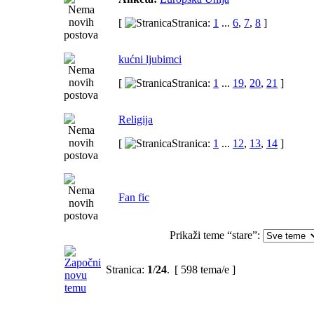
[
Stranica:
1
...
6
,
7
,
8
]
kućni ljubimci
[
Stranica:
1
...
19
,
20
,
21
]
Religija
[
Stranica:
1
...
12
,
13
,
14
]
Fan fic
Prikaži teme “stare”:
Stranica:
1
/
24
.
[ 598 tema/e ]