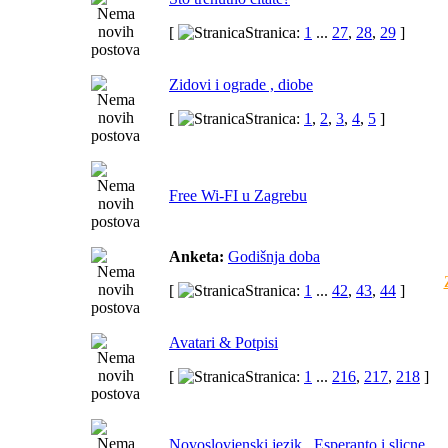
[
Stranica:
1
...
27
,
28
,
29
]
Zidovi i ograde , diobe
[
Stranica:
1
,
2
,
3
,
4
,
5
]
Free Wi-FI u Zagrebu
Anketa:
Godišnja doba
[
Stranica:
1
...
42
,
43
,
44
]
Avatari & Potpisi
[
Stranica:
1
...
216
,
217
,
218
]
Novoslovjenski jezik , Esperanto i slicne