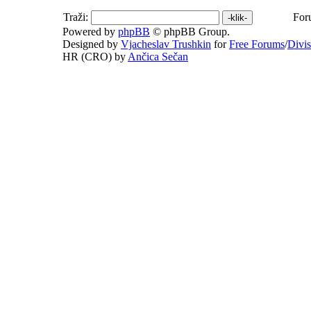
Traži:
For
Powered by
phpBB
© phpBB Group.
Designed by
Vjacheslav Trushkin
for
Free Forums
/
Divi
HR (CRO) by
Ančica Sečan