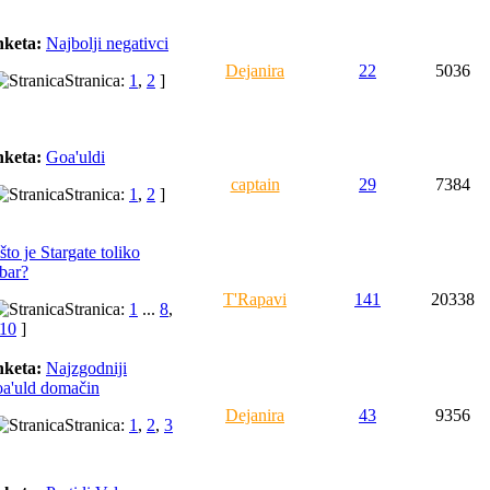
keta:
Najbolji negativci
Dejanira
22
5036
Stranica:
1
,
2
]
keta:
Goa'uldi
captain
29
7384
Stranica:
1
,
2
]
što je Stargate toliko
bar?
T'Rapavi
141
20338
Stranica:
1
...
8
,
10
]
keta:
Najzgodniji
a'uld domačin
Dejanira
43
9356
Stranica:
1
,
2
,
3