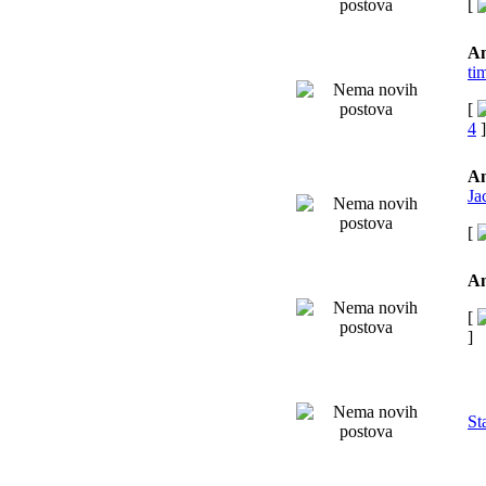
[
An
ti
[
4
]
An
Ja
[
An
[
]
St