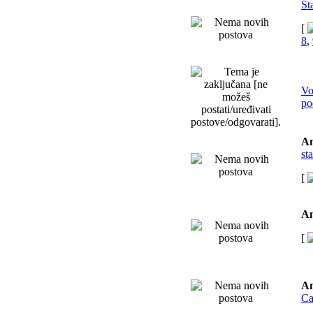
St
[
8
,
Vo
po
An
sta
[
An
[
An
Ca