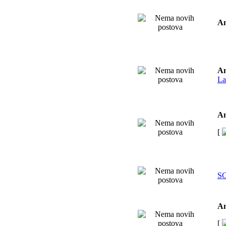
An
An
La
An
[
SG
An
[