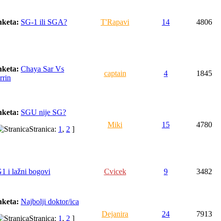
keta:
SG-1 ili SGA?
T'Rapavi
14
4806
keta:
Chaya Sar Vs
captain
4
1845
rrin
keta:
SGU nije SG?
Miki
15
4780
Stranica:
1
,
2
]
1 i lažni bogovi
Cvicek
9
3482
keta:
Najbolji doktor/ica
Dejanira
24
7913
Stranica:
1
,
2
]