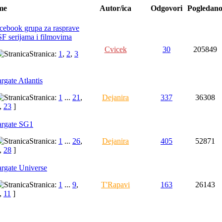
me
Autor/ica
Odgovori
Pogledan
cebook grupa za rasprave
SF serijama i filmovima
Cvicek
30
205849
Stranica:
1
,
2
,
3
argate Atlantis
Stranica:
1
...
21
,
Dejanira
337
36308
,
23
]
argate SG1
Stranica:
1
...
26
,
Dejanira
405
52871
,
28
]
argate Universe
Stranica:
1
...
9
,
T'Rapavi
163
26143
,
11
]