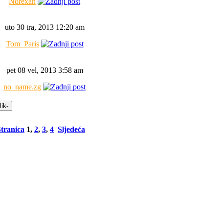
Norexan
uto 30 tra, 2013 12:20 am
Tom_Paris
pet 08 vel, 2013 3:58 am
no_name.zg
Stranica
1
,
2
,
3
,
4
Sljedeća