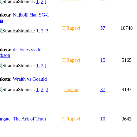
Stranica:
1
,
2
]
keta:
Najbolji član SG-1
ma
T'Rapavi
57
10748
Stranica:
1
,
2
,
3
,
keta:
dr. Jones vs dr.
ckson
T'Rapavi
15
5165
Stranica:
1
,
2
]
keta:
Wraith vs Goauld
Stranica:
1
,
2
,
3
captain
37
9197
argate: The Ark of Truth
T'Rapavi
10
3643