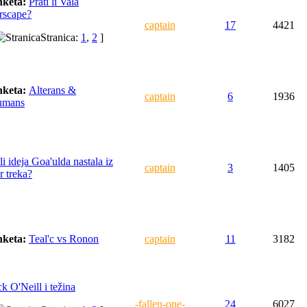
keta:
Prati li Vala
rscape?
captain
17
4421
Stranica:
1
,
2
]
keta:
Alterans &
captain
6
1936
umans
 li ideja Goa'ulda nastala iz
captain
3
1405
ar treka?
keta:
Teal'c vs Ronon
captain
11
3182
ck O'Neill i težina
-fallen-one-
24
6027