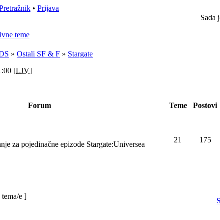
Pretražnik
•
Prijava
Sada j
ivne teme
DS
»
Ostali SF & F
»
Stargate
:00 [
LJV
]
Forum
Teme
Postovi
21
175
anje za pojedinačne epizode Stargate:Universea
 tema/e ]