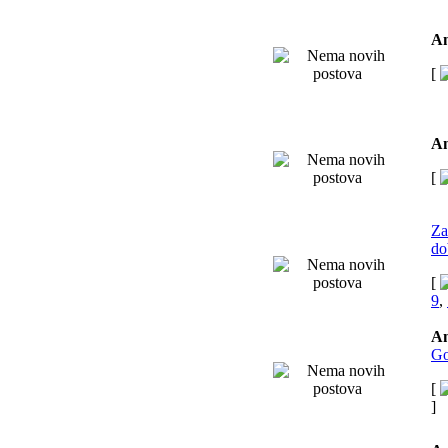
An
[
An
[
Za
do
[
9
,
An
Go
[
]