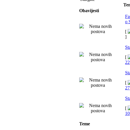
Te
Obavijesti
Fa
o 
[
]
St
[
22
St
[
27
St
[
10
Teme