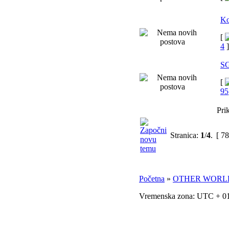
Ko
[
4
]
SG
[
95
Pri
Stranica:
1
/
4
.
[ 78
Početna
»
OTHER WORL
Vremenska zona: UTC + 01