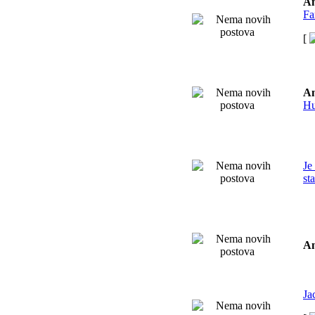
An
Fa
[
An
H
Je
st
An
Ja