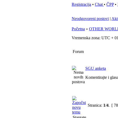
Registracija
•
Chat
•
ČPP
•
Neodgovoreni postovi
|
Akt
Početna
»
OTHER WORL
Vremenska zona: UTC + 01
Forum
SGU anketa
Komentirajte i glas
Stranica:
1
/
4
.
[ 78
Stargate