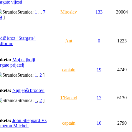
argate vijesti
Stranica:
1
...
7
,
Miroslav
133
39004
9
]
dič kroz "Stargate"
Ant
0
1223
dforum
keta:
Moj najbolji
rgate prijatelj
captain
19
4749
Stranica:
1
,
2
]
keta:
Najljepši brodovi
T'Rapavi
17
6130
Stranica:
1
,
2
]
keta:
John Sheppard Vs
captain
10
2790
meron Mitchell