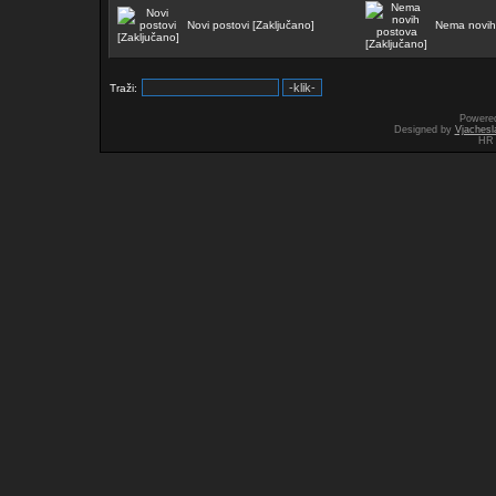
Novi postovi [Zaključano]
Nema novih 
Traži:
Powere
Designed by
Vjachesl
HR 