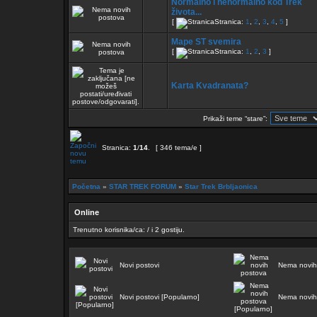
Normalno i nenormalno kod Trek
života...
[
Stranica:
1
,
2
,
3
,
4
,
5
]
Mape ST svemira
[
Stranica:
1
,
2
,
3
]
Karta Kvadranata?
Prikaži teme “stare”:
Stranica:
1
/
14
.
[ 346 tema/e ]
Početna
»
STAR TREK FORUM
»
Star Trek Brbljaonica
Online
Trenutno korisnika/ca: / i 2 gostiju.
Novi postovi
Nema novih
Novi postovi [Popularno]
Nema novih