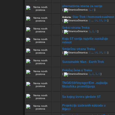
alternativna imena za serije
[
Stranica:
1
,
2
]
Star Trek i homoseksualnost
Anketa:
[
Stranica:
1
...
14
,
15
,
16
]
Seksi strana Treka
[
Stranica:
1
,
2
,
3
]
Koja ST serija najviše zaslužuje
reboot
Smiješna strana Treka
[
Stranica:
1
...
19
,
20
,
21
]
Sustainable Man - Earth Trek
Položaj žena u Treku
[
Stranica:
1
,
2
,
3
,
4
]
TNG/DS9/Voyager/Ent ..najbolja
filozofska promišljanja
Sa kojeg izvora gledate ST
Projekcija izabranih epizoda u
Rijeci