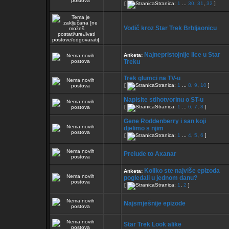
[
Stranica:
1
...
30
,
31
,
32
]
Vodič kroz Star Trek Brbljaonicu
Najnepristojnije lice u Star
Anketa:
Treku
Trek glumci na TV-u
[
Stranica:
1
...
8
,
9
,
10
]
Napisite stihotvorinu o ST-u
[
Stranica:
1
...
6
,
7
,
8
]
Gene Roddenberry i san koji
djelimo s njim
[
Stranica:
1
...
4
,
5
,
6
]
Prelude to Axanar
Koliko ste najviše epizoda
Anketa:
pogledali u jednom danu?
[
Stranica:
1
,
2
]
Najsmješnije epizode
Star Trek Look alike