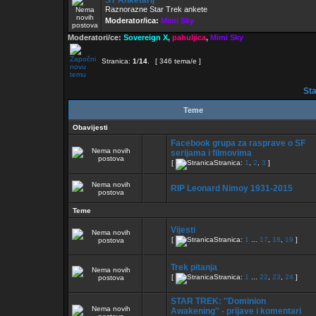
ST Anketarij
Raznorazne Star Trek ankete
Moderator/ica:
Mimi Sky
Moderatori/ce:
Sovereign X
,
pahuljica
,
Mimi Sky
Stranica:
1
/
14
.
[ 346 tema/e ]
Sta
Teme
Obavijesti
Facebook grupa za rasprave o SF
serijama i filmovima
[
Stranica:
1
,
2
,
3
]
RIP Leonard Nimoy 1931-2015
Teme
Vijesti
[
Stranica:
1
...
17
,
18
,
19
]
Trek pitanja
[
Stranica:
1
...
22
,
23
,
24
]
STAR TREK: ''Dominion
Awakening'' - prijave i komentari