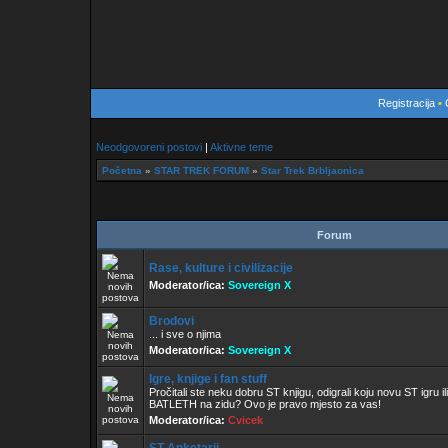
Registracija
•
Neodgovoreni postovi
|
Aktivne teme
Početna
»
STAR TREK FORUM
»
Star Trek Brbljaonica
Forum
Rase, kulture i civilizacije
Moderator/ica:
Sovereign X
Brodovi
... i sve o njima
Moderator/ica:
Sovereign X
Igre, knjige i fan stuff
Pročitali ste neku dobru ST knjigu, odigrali koju novu ST igru il
BATLETH na zidu? Ovo je pravo mjesto za vas!
Moderator/ica:
Cvicek