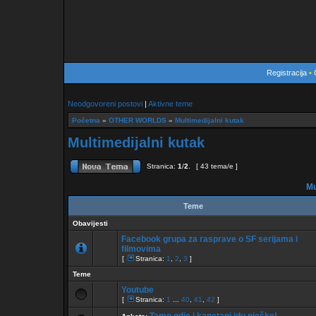
Registracija
•
Neodgovoreni postovi
|
Aktivne teme
Početna
»
OTHER WORLDS
»
Multimedijalni kutak
Multimedijalni kutak
Stranica:
1
/
2
.
[ 43 tema/e ]
Mu
Teme
Obavijesti
Facebook grupa za rasprave o SF serijama i
filmovima
[
Stranica:
1
,
2
,
3
]
Teme
Youtube
[
Stranica:
1
...
40
,
41
,
42
]