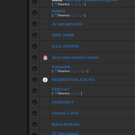
Tamo gdje i kapetani idu pješke!
Anketa:
[
Stranica:
1
,
2
,
3
,
4
]
Mobiteli
[
Stranica:
1
,
2
,
3
,
4
]
Ja sam gamer/ica
TREK ANIME
U.S.S. CROATIA
Sexy video muzički spotovi
Dumpalink
[
Stranica:
1
...
7
,
8
,
9
]
RESIDENT EVIL 5 ZA PC!
Radi li se?
[
Stranica:
1
,
2
,
3
]
Civilization V
Formula 1 2010
Bukva McBrđan
ST video klipovi