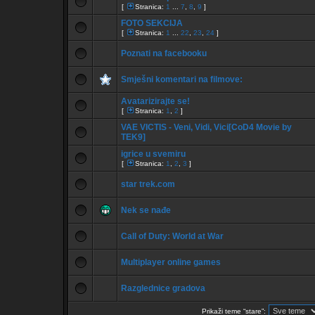
[
Stranica:
1
...
7
,
8
,
9
]
FOTO SEKCIJA
[
Stranica:
1
...
22
,
23
,
24
]
Poznati na facebooku
Smješni komentari na filmove:
Avatarizirajte se!
[
Stranica:
1
,
2
]
VAE VICTIS - Veni, Vidi, Vici[CoD4 Movie by
TEK9]
igrice u svemiru
[
Stranica:
1
,
2
,
3
]
star trek.com
Nek se nađe
Call of Duty: World at War
Multiplayer online games
Razglednice gradova
Prikaži teme “stare”: