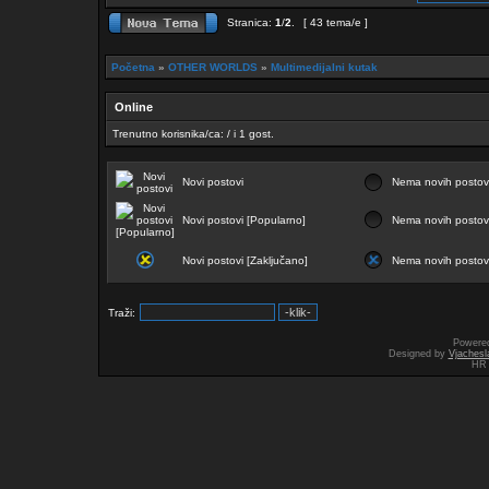
Stranica:
1
/
2
.
[ 43 tema/e ]
Početna
»
OTHER WORLDS
»
Multimedijalni kutak
Online
Trenutno korisnika/ca: / i 1 gost.
Novi postovi
Nema novih posto
Novi postovi [Popularno]
Nema novih postov
Novi postovi [Zaključano]
Nema novih postov
Traži:
Powere
Designed by
Vjachesl
HR 