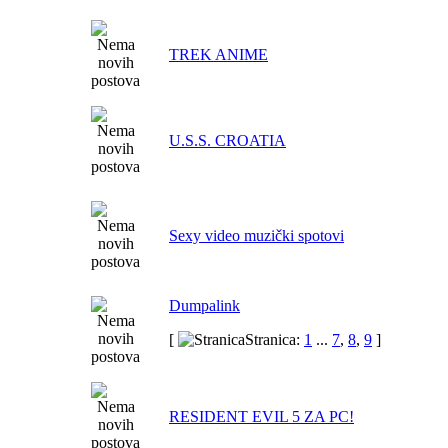
TREK ANIME
U.S.S. CROATIA
Sexy video muzički spotovi
Dumpalink
[
Stranica:
1
...
7
,
8
,
9
]
RESIDENT EVIL 5 ZA PC!