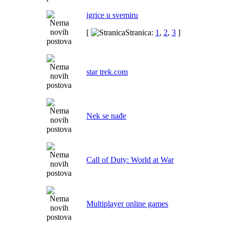
igrice u svemiru
[
Stranica:
1
,
2
,
3
]
star trek.com
Nek se nađe
Call of Duty: World at War
Multiplayer online games