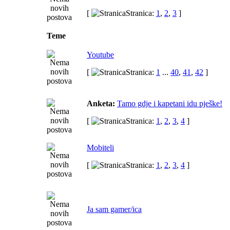
[
Stranica:
1
,
2
,
3
]
Teme
Youtube
[
Stranica:
1
...
40
,
41
,
42
]
Anketa:
Tamo gdje i kapetani idu pješke!
[
Stranica:
1
,
2
,
3
,
4
]
Mobiteli
[
Stranica:
1
,
2
,
3
,
4
]
Ja sam gamer/ica