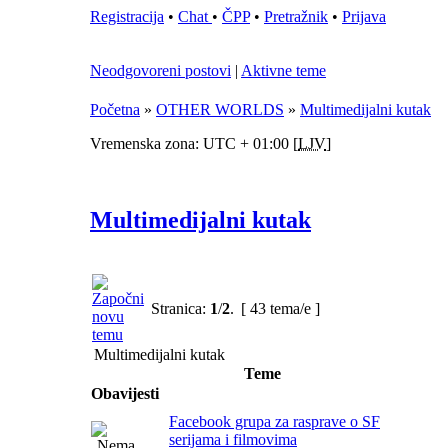
Registracija
•
Chat
•
ČPP
•
Pretražnik
•
Prijava
Neodgovoreni postovi
|
Aktivne teme
Početna
»
OTHER WORLDS
»
Multimedijalni kutak
Vremenska zona: UTC + 01:00 [
LJV
]
Multimedijalni kutak
Stranica:
1
/
2
.
[ 43 tema/e ]
Multimedijalni kutak
Teme
Obavijesti
Facebook grupa za rasprave o SF
serijama i filmovima