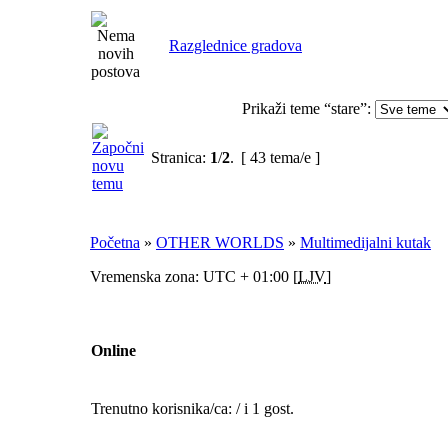
Razglednice gradova
Prikaži teme “stare”:
Stranica:
1
/
2
.
[ 43 tema/e ]
Početna
»
OTHER WORLDS
»
Multimedijalni kutak
Vremenska zona: UTC + 01:00 [
LJV
]
Online
Trenutno korisnika/ca: / i 1 gost.