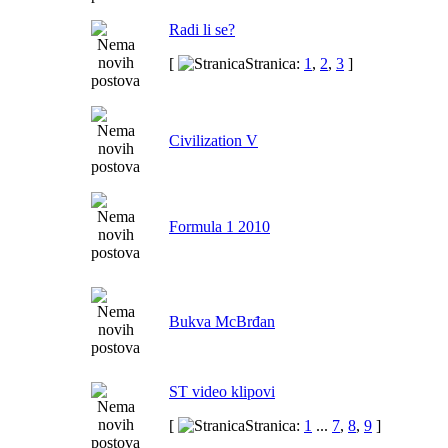
Radi li se?
[
Stranica:
1
,
2
,
3
]
Civilization V
Formula 1 2010
Bukva McBrđan
ST video klipovi
[
Stranica:
1
...
7
,
8
,
9
]