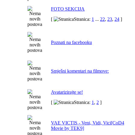
FOTO SEKCIJA
[
Stranica:
1
...
22
,
23
,
24
]
Poznati na facebooku
Smješni komentari na filmove:
Avatarizirajte se!
[
Stranica:
1
,
2
]
VAE VICTIS - Veni, Vidi, Vici[CoD4
Movie by TEK9]