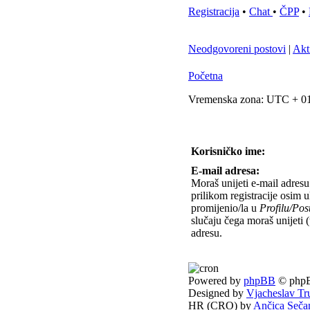
Registracija
•
Chat
•
ČPP
•
Neodgovoreni postovi
|
Akt
Početna
Vremenska zona: UTC + 01
Korisničko ime:
E-mail adresa:
Moraš unijeti e-mail adresu 
prilikom registracije osim u
promijenio/la u
Profilu/Po
slučaju čega moraš unijeti 
adresu.
Powered by
phpBB
© phpB
Designed by
Vjacheslav Tr
HR (CRO) by
Ančica Seča