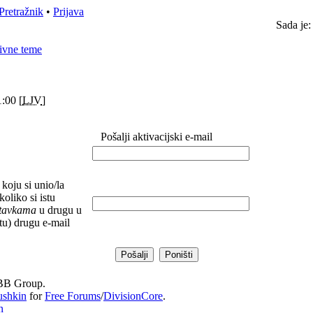
Pretražnik
•
Prijava
Sada je:
ivne teme
:00 [
LJV
]
Pošalji aktivacijski e-mail
koju si unio/la
koliko si istu
stavkama
u drugu u
(tu) drugu e-mail
B Group.
ushkin
for
Free Forums
/
DivisionCore
.
n