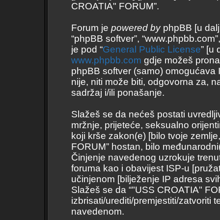
CROATIA" FORUM”.
Forum je
powered by
phpBB [u daljnj
“phpBB softver”, “www.phpbb.com”
je pod “
General Public License
” [u
www.phpbb.com
gdje možeš pronaći 
phpBB softver (samo) omogućava I
nije, niti može biti, odgovorna za
sadržaj i/ili ponašanje.
Slažeš se da nećeš postati uvredlji
mržnje, prijeteće, seksualno orijent
koji krše zakon(e) [bilo tvoje zemlj
FORUM” hostan, bilo međunarodni(
Činjenje navedenog uzrokuje trenutno
foruma kao i obavijest ISP-u [pružate
učinjenom [bilježenje IP adresa svi
Slažeš se da “"USS CROATIA" FORU
izbrisati/urediti/premjestiti/zatvor
navedenom.