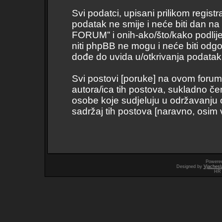
Svi podatci, upisani prilikom regist
podatak ne smije i neće biti dan na
FORUM” i onih-ako/što/kako podli
niti phpBB ne mogu i neće biti odg
dođe do uvida u/otkrivanja podatak
Svi postovi [poruke] na ovom forum
autora/ica tih postova, sukladno če
osobe koje sudjeluju u održavanju
sadržaj tih postova [naravno, osim vl
Powere
Designed by
Vjachesl
HR 