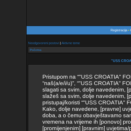
Registracija
•
Neodgovoreni postovi
|
Aktivne teme
Početna
"USS CROAT
Pristupom na “"USS CROATIA" FORUM
“naš(a/e/i/u)”, “"USS CROATIA" FOR
slagati sa svim, dolje navedenim, [
slažeš sa svim, dolje navedenim, [p
pristupaj/koristi “"USS CROATIA"
Kako, dolje navedene, [pravne] uvje
doba, a o čemu obavještavamo samo 
vremena na vrijeme ih [ponovo] pro
[promijenjenim] [pravnim] uvjetima/p