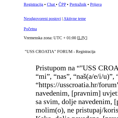
Registracija
•
Chat
•
ČPP
•
Pretražnik
•
Prijava
Neodgovoreni postovi
|
Aktivne teme
Početna
Vremenska zona: UTC + 01:00 [
LJV
]
"USS CROATIA" FORUM - Registracija
Pristupom na “"USS CROA
“mi”, “nas”, “naš(a/e/i/
“https://usscroatia.hr/forum
navedenim, [pravnim] uvjet
sa svim, dolje navedenim, [
molim(o), ne pristupaj/k