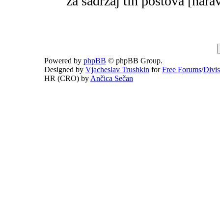
za sadržaj tih postova [narav
Powered by
phpBB
© phpBB Group.
Designed by
Vjacheslav Trushkin
for
Free Forums
/
Divi
HR (CRO) by
Ančica Sečan