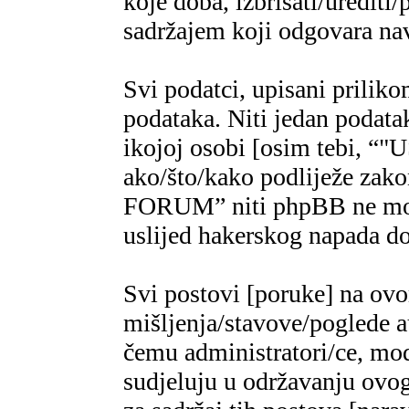
koje doba, izbrisati/urediti/
sadržajem koji odgovara n
Svi podatci, upisani priliko
podataka. Niti jedan podatak
ikojoj osobi [osim tebi,
ako/što/kako podliježe za
FORUM” niti phpBB ne mogu
uslijed hakerskog napada do
Svi postovi [poruke] na ov
mišljenja/stavove/poglede a
čemu administratori/ce, mod
sudjeluju u održavanju ovo