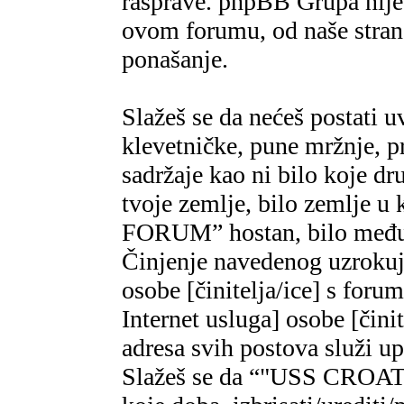
rasprave. phpBB Grupa nije,
ovom forumu, od naše strane
ponašanje.
Slažeš se da nećeš postati u
klevetničke, pune mržnje, pr
sadržaje kao ni bilo koje dr
tvoje zemlje, bilo zemlje 
FORUM” hostan, bilo međun
Činjenje navedenog uzrokuje
osobe [činitelja/ice] s foru
Internet usluga] osobe [čini
adresa svih postova služi u
Slažeš se da “"USS CROAT