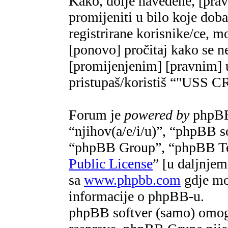
Kako, dolje navedene, [pra
promijeniti u bilo koje do
registrirane korisnike/ce, m
[ponovo] pročitaj kako se ne
[promijenjenim] [pravnim] u
pristupaš/koristiš “"US
Forum je
powered by
phpBB 
“njihov(a/e/i/u)”, “phpBB 
“phpBB Group”, “phpBB Te
Public License
” [u daljnje
sa
www.phpbb.com
gdje mož
informacije o phpBB-u.
phpBB softver (samo) omogu