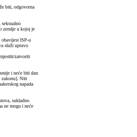
že biti, odgovorna
e, seksualno
o zemlje u kojoj je
i obavijest ISP-u
ova služi upravo
stiti/zatvoriti
smije i neće biti dan
zakonu]. Niti
hakerskog napada
stova, sukladno
ma ne mogu i neće