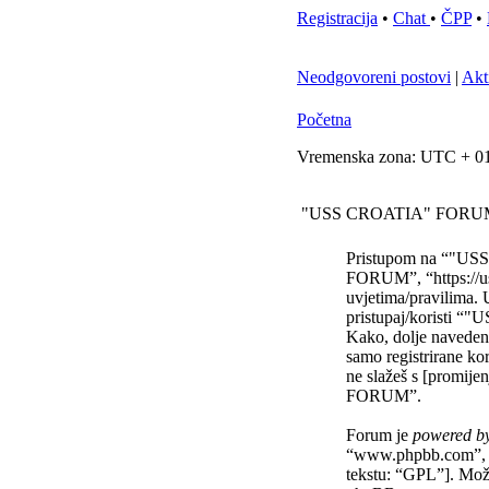
Registracija
•
Chat
•
ČPP
•
Neodgovoreni postovi
|
Akt
Početna
Vremenska zona: UTC + 01
"USS CROATIA" FORUM -
Pristupom na “"USS
FORUM”, “https://uss
uvjetima/pravilima. 
pristupaj/koristi
Kako, dolje navedene
samo registrirane ko
ne slažeš s [promije
FORUM”.
Forum je
powered b
“www.phpbb.com”, 
tekstu: “GPL”]. Mož