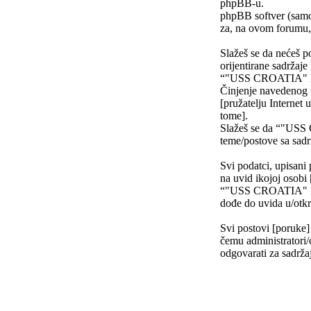
phpBB-u.
phpBB softver (samo
za, na ovom forumu, 
Slažeš se da nećeš po
orijentirane sadržaje
“"USS CROATIA" FO
Činjenje navedenog uz
[pružatelju Internet 
tome].
Slažeš se da “"USS 
teme/postove sa sad
Svi podatci, upisani 
na uvid ikojoj osob
“"USS CROATIA" FOR
dođe do uvida u/otkr
Svi postovi [poruke]
čemu administratori/
odgovarati za sadržaj