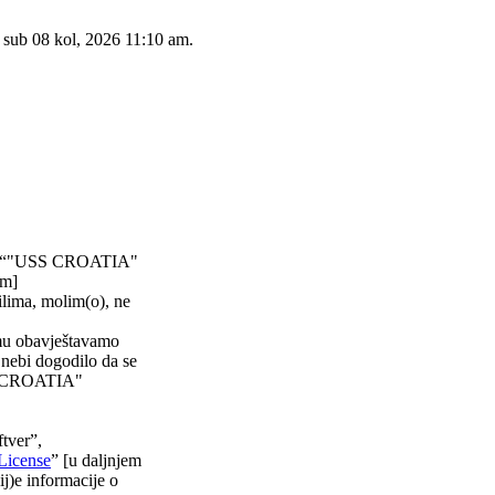
: sub 08 kol, 2026 11:10 am.
)”, “"USS CROATIA"
im]
ilima, molim(o), ne
emu obavještavamo
 nebi dogodilo da se
USS CROATIA"
tver”,
License
” [u daljnjem
ij)e informacije o