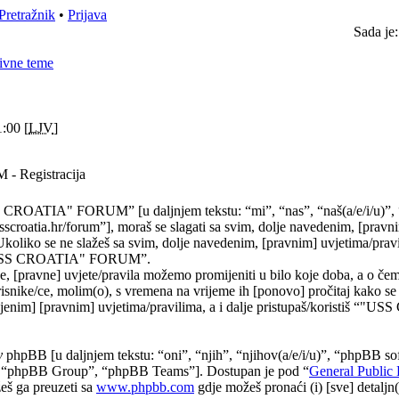
Pretražnik
•
Prijava
Sada je
ivne teme
:00 [
LJV
]
 Registracija
 CROATIA" FORUM” [u daljnjem tekstu: “mi”, “nas”, “naš(a/e/i/u
croatia.hr/forum”], moraš se slagati sa svim, dolje navedenim, [pravn
Ukoliko se ne slažeš sa svim, dolje navedenim, [pravnim] uvjetima/prav
 “"USS CROATIA" FORUM”.
, [pravne] uvjete/pravila možemo promijeniti u bilo koje doba, a o č
risnike/ce, molim(o), s vremena na vrijeme ih [ponovo] pročitaj kako se
njenim] [pravnim] uvjetima/pravilima, a i dalje pristupaš/koristiš “"
y
phpBB [u daljnjem tekstu: “oni”, “njih”, “njihov(a/e/i/u)”, “phpBB sof
“phpBB Group”, “phpBB Teams”]. Dostupan je pod “
General Public 
eš ga preuzeti sa
www.phpbb.com
gdje možeš pronaći (i) [sve] detaljn(