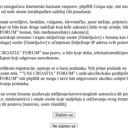
) omogućava Internetski bazirane rasprave. phpBB Grupa nije, niti mo
od naše strane (ne)dopušten sadržaj i/ili ponašanje.
stati uvredljive, bestidne, vulgarne, klevetničke, pune mržnje, prijeteć
 kao ni bilo koje druge sadržaje koji krše zakon(e) [bilo tvoje zemlje, bil
RUM” hostan, bilo međunarodni(e) zakon(e)].
rokuje trenutno i trajno isključenje osobe [činitelja/ice] s foruma kao 
usluga] osobe [činitelja/ice] o učinjenom [bilježenje IP adresa svih post
CROATIA" FORUM” ima pravo, u bilo koje doba, izbrisati/urediti/premje
ržajem koji odgovara navedenom.
prilikom registracije, upisuju se u bazu podataka. Niti jedan podatak ne 
i [osim tebi, “"USS CROATIA" FORUM” i onih-ako/što/kako podliježe 
UM” niti phpBB ne mogu i neće biti odgovorni/e ukoliko uslijed 
ivanja podataka.
 na ovom forumu izražavaju mišljenja/stavove/poglede autora/ica tih po
ce, moderatori/ce i ostale osobe koje sudjeluju u održavanju ovog foru
 tih postova [naravno, osim vlastitih].