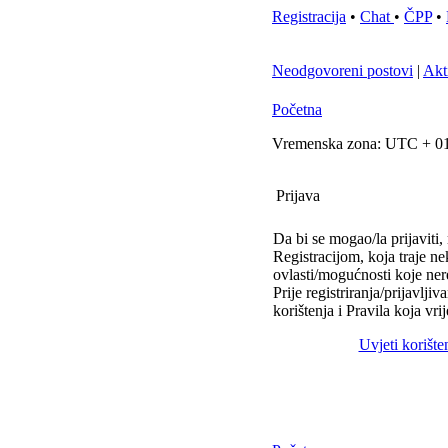
Registracija
•
Chat
•
ČPP
•
Neodgovoreni postovi
|
Akt
Početna
Vremenska zona: UTC + 01
Prijava
Da bi se mogao/la prijaviti, 
Registracijom, koja traje n
ovlasti/mogućnosti koje ner
Prije registriranja/prijavlji
korištenja i Pravila koja vr
Uvjeti korište