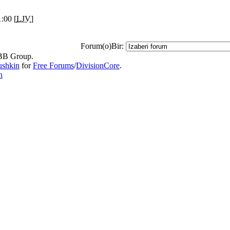
:00 [
LJV
]
Forum(o)Bir:
B Group.
ushkin
for
Free Forums
/
DivisionCore
.
n