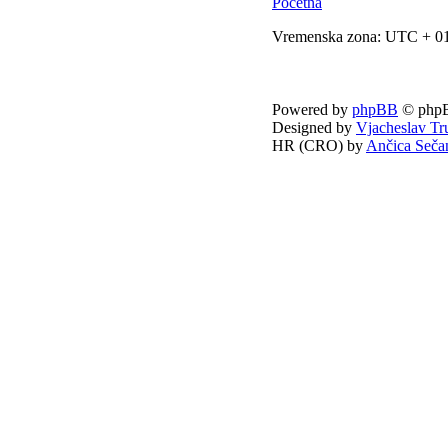
Početna
Vremenska zona: UTC + 01
Powered by
phpBB
© phpB
Designed by
Vjacheslav Tr
HR (CRO) by
Ančica Seča