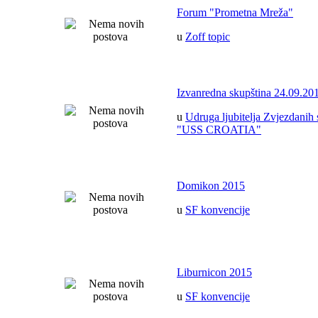
Forum "Prometna Mreža"
u
Zoff topic
Izvanredna skupština 24.09.20
u
Udruga ljubitelja Zvjezdanih 
"USS CROATIA"
Domikon 2015
u
SF konvencije
Liburnicon 2015
u
SF konvencije