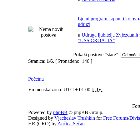
Ljetni program, srpanj i kolov
udruzi
u
Udruga ljubitelja Zvjezdanih 
"USS CROATIA"
Prikaži postove “stare”:
Stranica:
1
/
6
.
[ Pronađeno: 146 ]
Početna
Vremenska zona: UTC + 01:00 [
LJV
]
For
Powered by
phpBB
© phpBB Group.
Designed by
Vjacheslav Trushkin
for
Free Forums
/
Divi
HR (CRO) by
Ančica Sečan