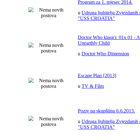
Program za 1. mjesec 2014.
u
Udruga ljubitelja Zvjezdanih 
"USS CROATIA"
Doctor Who klasici: 01x 01 - 
Unearthly Child
u
Doctor Who Dimension
Escape Plan [2013]
u
TV & Film
Poziv na skupštinu 6.6.2013.
u
Udruga ljubitelja Zvjezdanih 
"USS CROATIA"