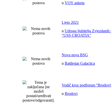
u
VOY anketa
Ljeto 2021
u
Udruga ljubitelja Zvjezdanih 
"USS CROATIA"
Nova nova BSG
u
Battlestar Galactica
Vodič kroz podforum ''Brodovi'
u
Brodovi