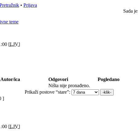
Pretražnik
•
Prijava
Sada je
ivne teme
:00 [
LJV
]
Autor/ica
Odgovori
Pogledano
Ništa nije pronađeno.
Prikaži postove “stare”:
 ]
:00 [
LJV
]