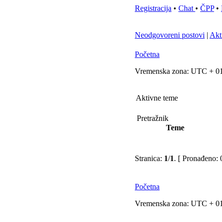
Registracija
•
Chat
•
ČPP
•
Neodgovoreni postovi
|
Akt
Početna
Vremenska zona: UTC + 01
Aktivne teme
Pretražnik
Teme
Stranica:
1
/
1
.
[ Pronađeno: 0
Početna
Vremenska zona: UTC + 01