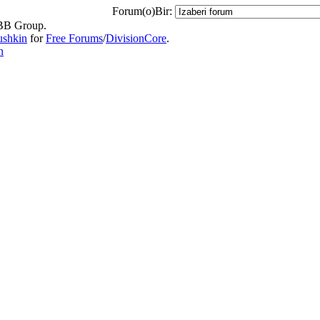
Forum(o)Bir:
B Group.
ushkin
for
Free Forums
/
DivisionCore
.
n