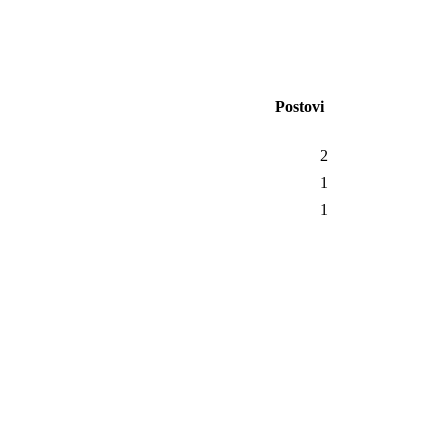
Postovi
2
1
1