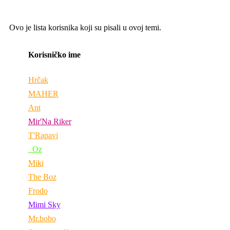
Ovo je lista korisnika koji su pisali u ovoj temi.
Korisničko ime
Hrčak
MAHER
Ant
Mir'Na Riker
T'Rapavi
_Oz
Miki
The Boz
Frodo
Mimi Sky
Mr.bobo