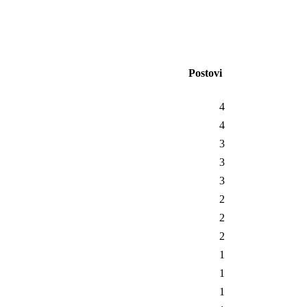
Postovi
4
4
3
3
3
2
2
2
1
1
1