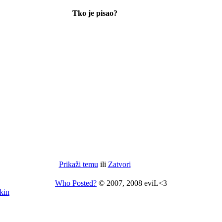
Tko je pisao?
Prikaži temu
ili
Zatvori
Who Posted?
© 2007, 2008 eviL<3
kin