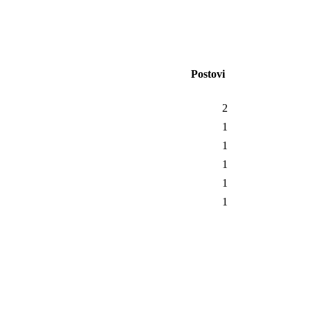
Postovi
2
1
1
1
1
1