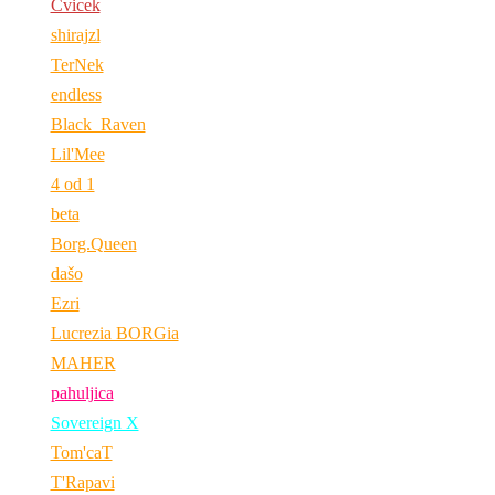
Cvicek
shirajzl
TerNek
endless
Black_Raven
Lil'Mee
4 od 1
beta
Borg.Queen
dašo
Ezri
Lucrezia BORGia
MAHER
pahuljica
Sovereign X
Tom'caT
T'Rapavi