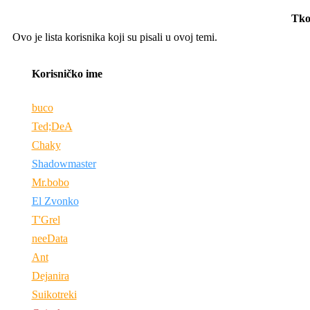
Tko
Ovo je lista korisnika koji su pisali u ovoj temi.
Korisničko ime
buco
Ted;DeA
Chaky
Shadowmaster
Mr.bobo
El Zvonko
T'Grel
neeData
Ant
Dejanira
Suikotreki