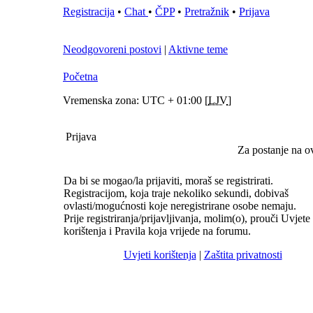
Registracija
•
Chat
•
ČPP
•
Pretražnik
•
Prijava
Neodgovoreni postovi
|
Aktivne teme
Početna
Vremenska zona: UTC + 01:00 [
LJV
]
Prijava
Za postanje na o
Da bi se mogao/la prijaviti, moraš se registrirati.
Registracijom, koja traje nekoliko sekundi, dobivaš
ovlasti/mogućnosti koje neregistrirane osobe nemaju.
Prije registriranja/prijavljivanja, molim(o), prouči Uvjete
korištenja i Pravila koja vrijede na forumu.
Uvjeti korištenja
|
Zaštita privatnosti