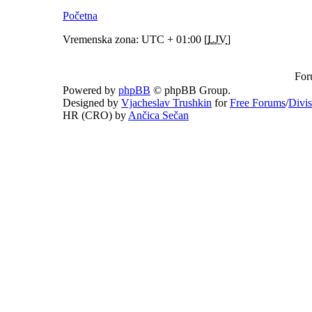
Početna
Vremenska zona: UTC + 01:00 [
LJV
]
For
Powered by
phpBB
© phpBB Group.
Designed by
Vjacheslav Trushkin
for
Free Forums
/
Divi
HR (CRO) by
Ančica Sečan