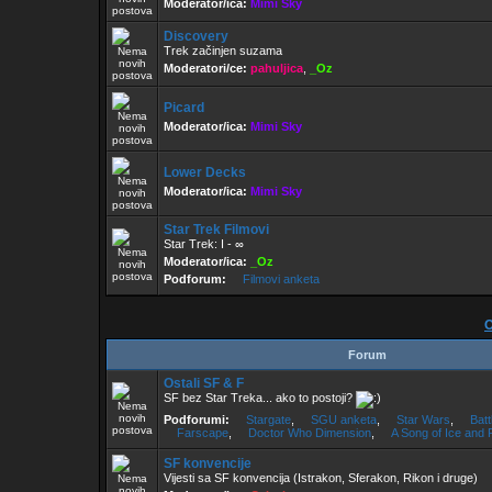
Moderator/ica:
Mimi Sky
Discovery
Trek začinjen suzama
Moderatori/ce:
pahuljica
,
_Oz
Picard
Moderator/ica:
Mimi Sky
Lower Decks
Moderator/ica:
Mimi Sky
Star Trek Filmovi
Star Trek: I - ∞
Moderator/ica:
_Oz
Podforum:
Filmovi anketa
Forum
Ostali SF & F
SF bez Star Treka... ako to postoji?
Podforumi:
Stargate
,
SGU anketa
,
Star Wars
,
Batt
Farscape
,
Doctor Who Dimension
,
A Song of Ice and 
SF konvencije
Vijesti sa SF konvencija (Istrakon, Sferakon, Rikon i druge)