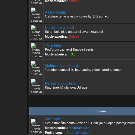
Moderator/ica:
Cvicek
Astronomija
Ozbiljnije teme iz astronomije by
El Zvonko
Na rubu znanosti
Stvari koje nisu unutar ni izvan znanosti...
Moderator/ica:
Cvicek
TV & Film
Podforum za ne-sf filmove i serije
Moderator/ica:
_Oz
Multimedijalni kutak
Youtube, dumpalink, foto, audio, video i srodne teme
Personal quarters
Kutci (nekih) članova Udruge.
Forum
Zoff topic
Sve ostalo što nema veze sa ST-om (ako uopće postoji takvo
Moderator/ica:
Moderatori/ice
Podforum:
Sportski semafor