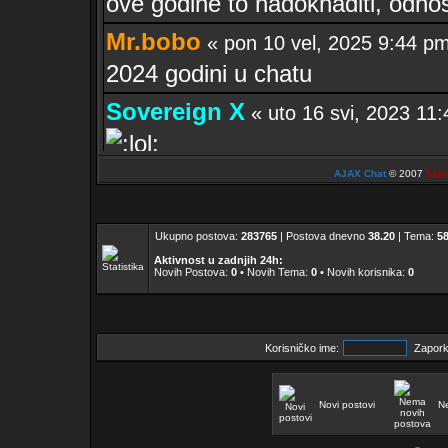
ove godine to nadoknaditi, odno
Mr.bobo
« pon 10 vel, 2025 9:44 
2024 godini u chatu
Sovereign X
« uto 16 svi, 2023 1
El Zvonko
AJAX Chat
© 2007
Star
« uto 16 svi, 2023 11:
sekcije 32 i ne žele platiti članar
Ukupno postova:
283765
| Postova dnevno
38.20
| Tema:
5
Mr.bobo
« sub 13 svi, 2023 10:11
Aktivnost u zadnjih 24h:
Novih Postova:
0
• Novih Tema:
0
• Novih korisnika:
0
nakon godine dana... ZAKAJ 
Sovereign X
« pon 04 tra, 2022 3
to ispravio. Valjda buš zadovol
Korisničko ime:
Zapork
Novi postovi
N
Mr.bobo
« ned 03 tra, 2022 11:02