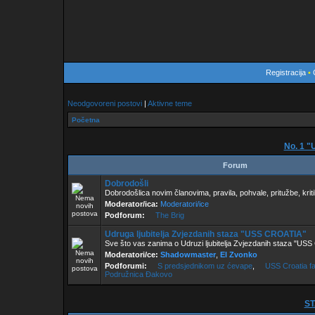
Registracija
•
Neodgovoreni postovi
|
Aktivne teme
Početna
No. 1 
Forum
Dobrodošli
Dobrodošlica novim članovima, pravila, pohvale, pritužbe, kriti
Moderator/ica:
Moderatori/ice
Podforum:
The Brig
Udruga ljubitelja Zvjezdanih staza "USS CROATIA"
Sve što vas zanima o Udruzi ljubitelja Zvjezdanih staza "U
Moderatori/ce:
Shadowmaster
,
El Zvonko
Podforumi:
S predsjednikom uz ćevape
,
USS Croatia f
Podružnica Đakovo
ST