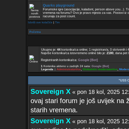
Quarks playground
Forumske igre (asocijacije, kaladont, person above you...). Tr
vremena na forumu? Ovo je pravo mjesto za vas. Postovi iz
racunaju za post count.
Izbriši sve kolačiće
|
Tim
Početna
Ukupno je:
44
korisnika/ca online; 1 registriran/a, 0 skrivenih i 
Najviše korisnika/ca istovremeno online bilo je:
2180
, dana pet 
Registriranih korisnika/ca:
Google [Bot]
1
Korisnika aktivno u zadnjih 24 sata:
Google [Bot]
Legenda ::
Administratori/ce
,
Globalni/e moderatori/ce
,
Modera
"USS 
Sovereign X
« pon 18 kol, 2025 
ovaj stari forum je još uvijek na ž
starih vremena.
Sovereign X
« pon 18 kol, 2025 