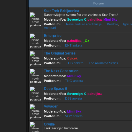
Forum
Star Trek Brbljaonica
Raspravljajte o svemu što vas zanima u Star Treku!
Moderatori/ce:
Sovereign X
,
pahuljica
,
Mimi Sky
Podforumi:
Rase, kulture i civilizacije
,
Brodovi
,
Igre, k
Anketarij
Enterprise
Moderatori/ce:
pahuljica
,
_Oz
Podforum:
ENT anketa
The Original Series
Moderator/ica:
Cvicek
Podforumi:
TOS anketa
,
The Animated Series
The Next Generation
Moderator/ica:
Mimi Sky
Podforum:
TNG anketa
Deep Space 9
Moderatori/ce:
Sovereign X
,
pahuljica
Podforum:
DS9 anketa
Voyager
Moderator/ica:
Mimi Sky
Podforum:
VOY anketa
Orville
Trek začinjen humorom