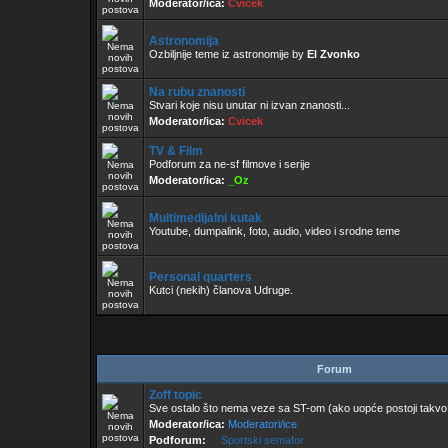
Moderator/ica:
Cvicek
Astronomija
Ozbiljnije teme iz astronomije by
El Zvonko
Na rubu znanosti
Stvari koje nisu unutar ni izvan znanosti...
Moderator/ica:
Cvicek
TV & Film
Podforum za ne-sf filmove i serije
Moderator/ica:
_Oz
Multimedijalni kutak
Youtube, dumpalink, foto, audio, video i srodne teme
Personal quarters
Kutci (nekih) članova Udruge.
Forum
Zoff topic
Sve ostalo što nema veze sa ST-om (ako uopće postoji takvo
Moderator/ica:
Moderatori/ice
Podforum:
Sportski semafor