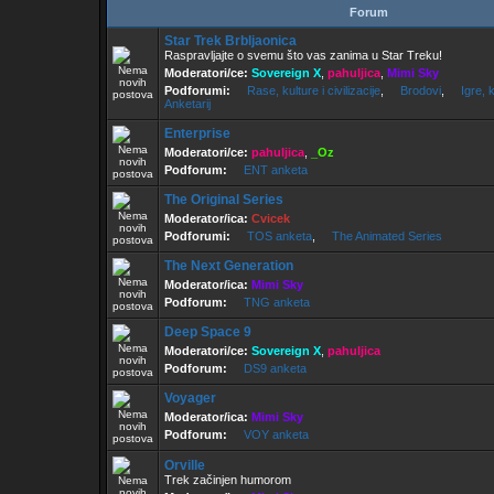
Forum
Star Trek Brbljaonica
Raspravljajte o svemu što vas zanima u Star Treku!
Moderatori/ce:
Sovereign X
,
pahuljica
,
Mimi Sky
Podforumi:
Rase, kulture i civilizacije
,
Brodovi
,
Igre, k
Anketarij
Enterprise
Moderatori/ce:
pahuljica
,
_Oz
Podforum:
ENT anketa
The Original Series
Moderator/ica:
Cvicek
Podforumi:
TOS anketa
,
The Animated Series
The Next Generation
Moderator/ica:
Mimi Sky
Podforum:
TNG anketa
Deep Space 9
Moderatori/ce:
Sovereign X
,
pahuljica
Podforum:
DS9 anketa
Voyager
Moderator/ica:
Mimi Sky
Podforum:
VOY anketa
Orville
Trek začinjen humorom