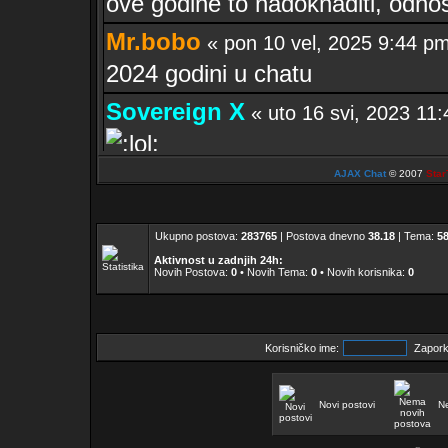
ove godine to nadoknaditi, odno
Mr.bobo
« pon 10 vel, 2025 9:44 
2024 godini u chatu
Sovereign X
« uto 16 svi, 2023 1
El Zvonko
AJAX Chat
© 2007
Star
« uto 16 svi, 2023 11:
sekcije 32 i ne žele platiti članar
Ukupno postova:
283765
| Postova dnevno
38.18
| Tema:
5
Mr.bobo
« sub 13 svi, 2023 10:11
Aktivnost u zadnjih 24h:
Novih Postova:
0
• Novih Tema:
0
• Novih korisnika:
0
nakon godine dana... ZAKAJ 
Sovereign X
« pon 04 tra, 2022 3
to ispravio. Valjda buš zadovol
Korisničko ime:
Zapork
Novi postovi
N
Mr.bobo
« ned 03 tra, 2022 11:02