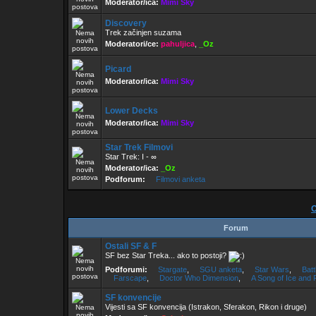
Moderator/ica:
Mimi Sky
Discovery
Trek začinjen suzama
Moderatori/ce:
pahuljica
,
_Oz
Picard
Moderator/ica:
Mimi Sky
Lower Decks
Moderator/ica:
Mimi Sky
Star Trek Filmovi
Star Trek: I - ∞
Moderator/ica:
_Oz
Podforum:
Filmovi anketa
Forum
Ostali SF & F
SF bez Star Treka... ako to postoji?
Podforumi:
Stargate
,
SGU anketa
,
Star Wars
,
Batt
Farscape
,
Doctor Who Dimension
,
A Song of Ice and 
SF konvencije
Vijesti sa SF konvencija (Istrakon, Sferakon, Rikon i druge)