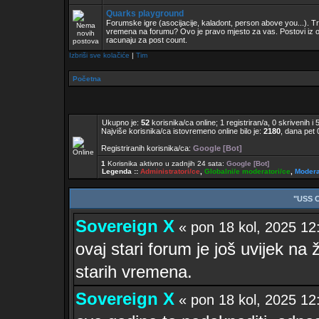
Quarks playground
Forumske igre (asocijacije, kaladont, person above you...). Tr
vremena na forumu? Ovo je pravo mjesto za vas. Postovi iz
racunaju za post count.
Izbriši sve kolačiće
|
Tim
Početna
Ukupno je:
52
korisnika/ca online; 1 registriran/a, 0 skrivenih i 
Najviše korisnika/ca istovremeno online bilo je:
2180
, dana pet 
Registriranih korisnika/ca:
Google [Bot]
1
Korisnika aktivno u zadnjih 24 sata:
Google [Bot]
Legenda ::
Administratori/ce
,
Globalni/e moderatori/ce
,
Modera
"USS 
Sovereign X
« pon 18 kol, 2025 
ovaj stari forum je još uvijek na ž
starih vremena.
Sovereign X
« pon 18 kol, 2025 