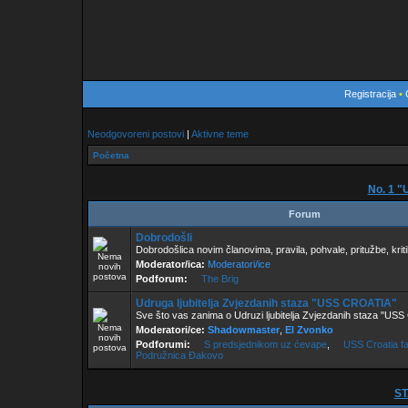
Registracija
•
Neodgovoreni postovi
|
Aktivne teme
Početna
No. 1 
Forum
Dobrodošli
Dobrodošlica novim članovima, pravila, pohvale, pritužbe, kriti
Moderator/ica:
Moderatori/ice
Podforum:
The Brig
Udruga ljubitelja Zvjezdanih staza "USS CROATIA"
Sve što vas zanima o Udruzi ljubitelja Zvjezdanih staza "U
Moderatori/ce:
Shadowmaster
,
El Zvonko
Podforumi:
S predsjednikom uz ćevape
,
USS Croatia f
Podružnica Đakovo
ST