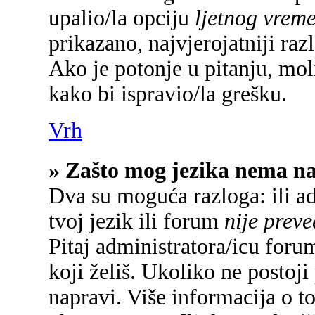
upalio/la opciju
ljetnog vrem
prikazano, najvjerojatniji raz
Ako je potonje u pitanju, mol
kako bi ispravio/la grešku.
Vrh
» Zašto mog jezika nema n
Dva su moguća razloga: ili a
tvoj jezik ili forum
nije prev
Pitaj administratora/icu forum
koji želiš. Ukoliko ne postoji
napravi. Više informacija o 