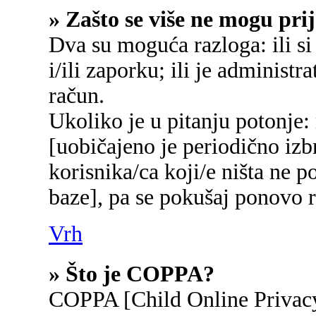
» Zašto se više ne mogu prij
Dva su moguća razloga: ili si
i/ili zaporku; ili je administr
račun.
Ukoliko je u pitanju potonje:
[uobičajeno je periodično izb
korisnika/ca koji/e ništa ne p
baze], pa se pokušaj ponovo re
Vrh
» Što je COPPA?
COPPA [Child Online Privacy