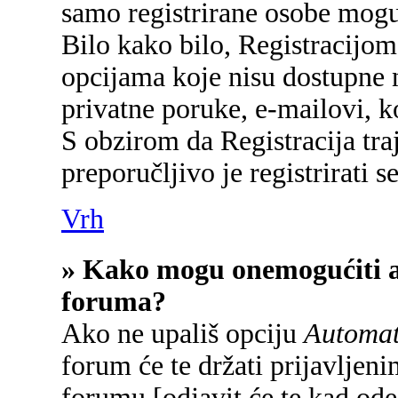
samo registrirane osobe mogu
Bilo kako bilo, Registracijom
opcijama koje nisu dostupne 
privatne poruke, e-mailovi, ko
S obzirom da Registracija tra
preporučljivo je registrirati se
Vrh
» Kako mogu onemogućiti a
foruma?
Ako ne upališ opciju
Automats
forum će te držati prijavlje
forumu [odjavit će te kad od