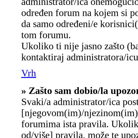
administrator/ica onemogućio/
određen forum na kojem si po
da samo određeni/e korisnici
tom forumu.
Ukoliko ti nije jasno zašto (b
kontaktiraj administratora/icu
Vrh
» Zašto sam dobio/la upozo
Svaki/a administrator/ica post
[njegovom(im)/njezinom(im)]
forumima ista pravila. Ukolik
od/više] pravila, može te upo