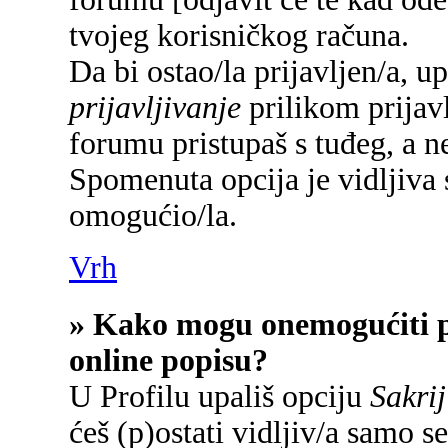
tvojeg korisničkog računa.
Da bi ostao/la prijavljen/a, u
prijavljivanje
prilikom prijavl
forumu pristupaš s tuđeg, a n
Spomenuta opcija je vidljiva 
omogućio/la.
Vrh
» Kako mogu onemogućiti p
online popisu?
U Profilu upališ opciju
Sakrij
ćeš (p)ostati vidljiv/a samo se