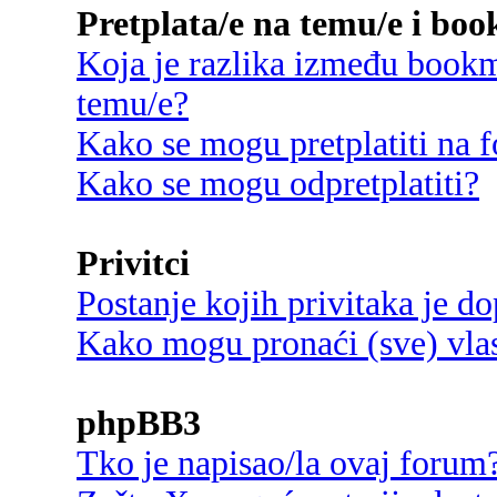
Pretplata/e na temu/e i bo
Koja je razlika između bookma
temu/e?
Kako se mogu pretplatiti na
Kako se mogu odpretplatiti?
Privitci
Postanje kojih privitaka je d
Kako mogu pronaći (sve) vlast
phpBB3
Tko je napisao/la ovaj forum