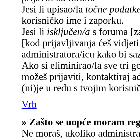
Jesi li upisao/la
točne podatk
korisničko ime i zaporku.
Jesi li
isključen/a
s foruma [za
[kod prijavljivanja ćeš vidjet
administratora/icu kako bi saz
Ako si eliminirao/la sve tri g
možeš prijaviti, kontaktiraj a
(ni)je u redu s tvojim korisn
Vrh
» Zašto se uopće moram regi
Ne moraš, ukoliko administrat