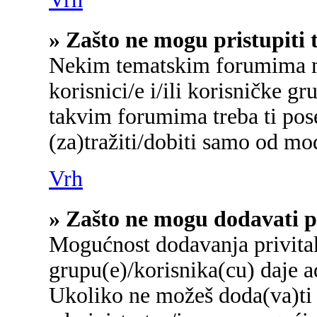
» Zašto ne mogu pristupit
Nekim tematskim forumima mo
korisnici/e i/ili korisničke gr
takvim forumima treba ti pos
(za)tražiti/dobiti samo od mo
Vrh
» Zašto ne mogu dodavati p
Mogućnost dodavanja privita
grupu(e)/korisnika(cu) daje a
Ukoliko ne možeš doda(va)ti 