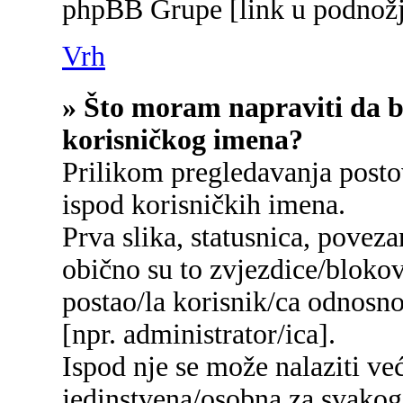
phpBB Grupe [link u podnožj
Vrh
» Što moram napraviti da bi
korisničkog imena?
Prilikom pregledavanja postov
ispod korisničkih imena.
Prva slika, statusnica, poveza
obično su to zvjezdice/blokov
postao/la korisnik/ca odnosn
[npr. administrator/ica].
Ispod nje se može nalaziti ve
jedinstvena/osobna za svakog/