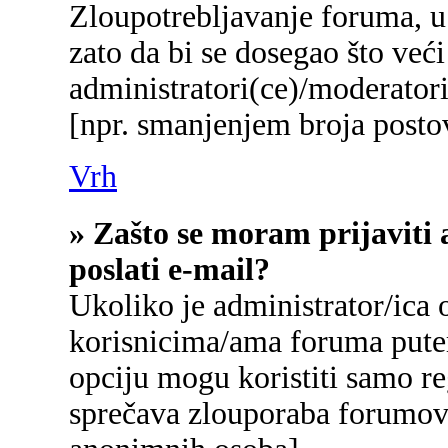
Zloupotrebljavanje foruma, u
zato da bi se dosegao što već
administratori(ce)/moderato
[npr. smanjenjem broja postov
Vrh
» Zašto se moram prijaviti 
poslati e-mail?
Ukoliko je administrator/ica
korisnicima/ama foruma pute
opciju mogu koristiti samo reg
sprečava zlouporaba forumova