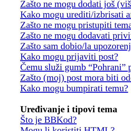
Zašto ne mogu dodati još (vi
Kako mogu urediti/izbrisati 
Zašto ne mogu pristupiti te
Zašto ne mogu dodavati privi
Zašto sam dobio/la upozoren
Kako mogu prijaviti post?
Čemu služi gumb “Pohrani” p
Zašto (moj) post mora biti o
Kako mogu bumpirati temu?
Uređivanje i tipovi tema
Što je BBKod?
Mogu li koristiti HTML?