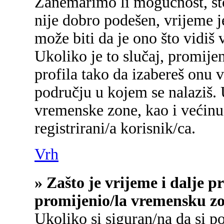
Zanemarimo li mogućnost, što 
nije dobro podešen, vrijeme j
može biti da je ono što vidiš
Ukoliko je to slučaj, promije
profila tako da izabereš onu
području u kojem se nalaziš.
vremenske zone, kao i većinu
registrirani/a korisnik/ca.
Vrh
» Zašto je vrijeme i dalje 
promijenio/la vremensku z
Ukoliko si siguran/na da si p