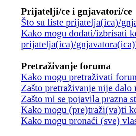
Prijatelji/ce i gnjavatori/ce
Što su liste prijatelja(ica)/gn
Kako mogu dodati/izbrisati ko
prijatelja(ica)/gnjavatora(ica)
Pretraživanje foruma
Kako mogu pretraživati foru
Zašto pretraživanje nije dalo 
Zašto mi se pojavila prazna s
Kako mogu (pre)traži(va)ti k
Kako mogu pronaći (sve) vlas