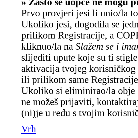
» Zašto se uopće ne mogu pr
Prvo provjeri jesi li unio/la 
Ukoliko jesi, dogodila se jed
prilikom Registracije, a COP
kliknuo/la na
Slažem se i im
slijediti upute koje su ti sti
aktivacija tvojeg korisničkog 
ili prilikom same Registracije 
Ukoliko si eliminirao/la obje 
ne možeš prijaviti, kontaktira
(ni)je u redu s tvojim korisn
Vrh