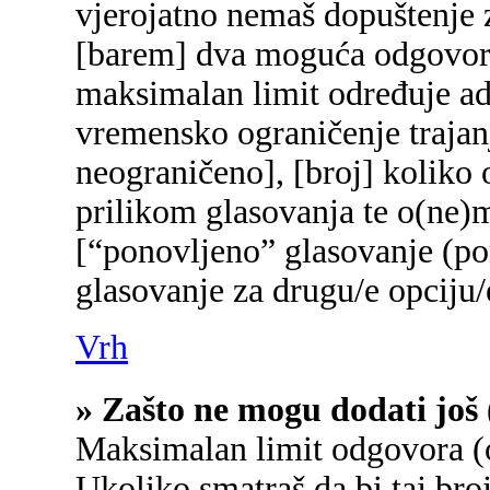
vjerojatno nemaš dopuštenje z
[barem] dva moguća odgovora 
maksimalan limit određuje adm
vremensko ograničenje trajanj
neograničeno], [broj] koliko 
prilikom glasovanja te o(ne)
[“ponovljeno” glasovanje (pon
glasovanje za drugu/e opciju/
Vrh
» Zašto ne mogu dodati još 
Maksimalan limit odgovora (o
Ukoliko smatraš da bi taj broj