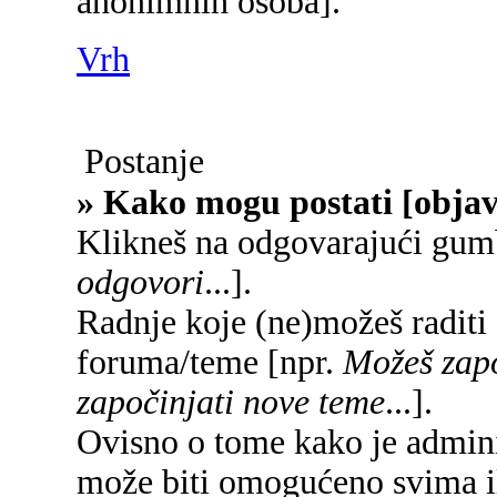
anonimnih osoba].
Vrh
Postanje
» Kako mogu postati [objav
Klikneš na odgovarajući gum
odgovori
...].
Radnje koje (ne)možeš raditi
foruma/teme [npr.
Možeš zapo
započinjati nove teme
...].
Ovisno o tome kako je adminis
može biti omogućeno svima il