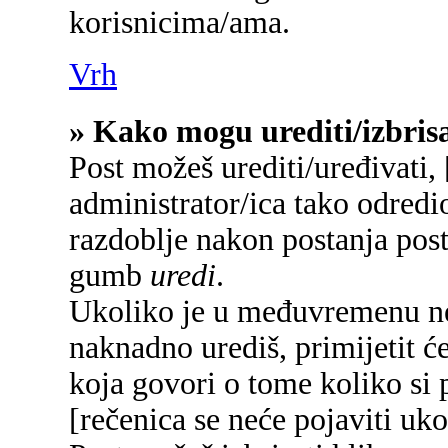
korisnicima/ama.
Vrh
» Kako mogu urediti/izbrisa
Post možeš urediti/uređivati,
administrator/ica tako odred
razdoblje nakon postanja pos
gumb
uredi
.
Ukoliko je u međuvremenu net
naknadno urediš, primijetit će
koja govori o tome koliko si p
[rečenica se neće pojaviti uko