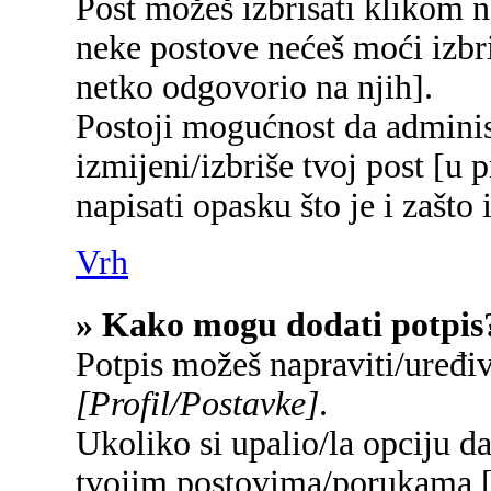
Post možeš izbrisati klikom
neke postove nećeš moći izbr
netko odgovorio na njih].
Postoji mogućnost da adminis
izmijeni/izbriše tvoj post [u 
napisati opasku što je i zašto 
Vrh
» Kako mogu dodati potpis
Potpis možeš napraviti/uređi
[Profil/Postavke]
.
Ukoliko si upalio/la opciju d
tvojim postovima/porukama 