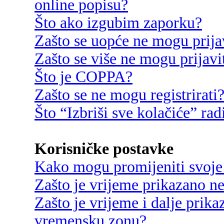
online popisu?
Što ako izgubim zaporku?
Zašto se uopće ne mogu prija
Zašto se više ne mogu prijavi
Što je COPPA?
Zašto se ne mogu registrirati
Što “Izbriši sve kolačiće” rad
Korisničke postavke
Kako mogu promijeniti svoje
Zašto je vrijeme prikazano n
Zašto je vrijeme i dalje prik
vremensku zonu?