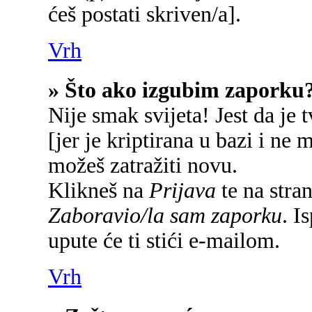
ćeš postati skriven/a].
Vrh
» Što ako izgubim zaporku
Nije smak svijeta! Jest da je 
[jer je kriptirana u bazi i ne 
možeš zatražiti novu.
Klikneš na
Prijava
te na stran
Zaboravio/la sam zaporku
. I
upute će ti stići e-mailom.
Vrh