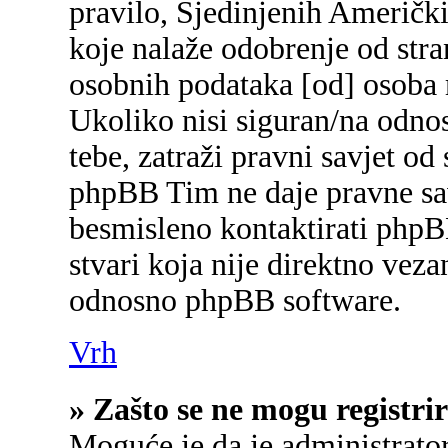
pravilo, Sjedinjenih Američk
koje nalaže odobrenje od stran
osobnih podataka [od] osoba 
Ukoliko nisi siguran/na odnos
tebe, zatraži pravni savjet od
phpBB Tim ne daje pravne sav
besmisleno kontaktirati phpB
stvari koja nije direktno ve
odnosno phpBB software.
Vrh
» Zašto se ne mogu registrir
Moguće je da je administrato