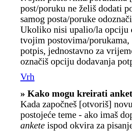
post/poruku ne želiš dodati p
samog posta/poruke odoznačiš
Ukoliko nisi upalio/la opciju
tvojim postovima/porukama, a
potpis, jednostavno za vrije
označiš opciju dodavanja potp
Vrh
» Kako mogu kreirati anke
Kada započneš [otvoriš] novu 
postojeće teme - ako imaš do
ankete
ispod okvira za pisanje