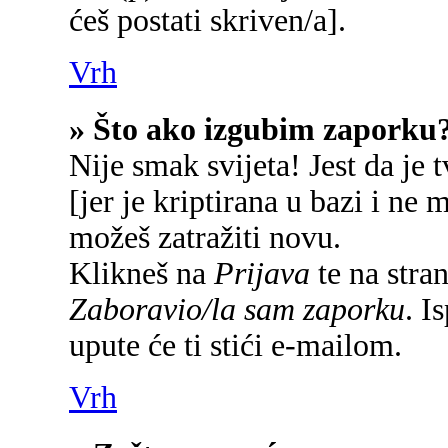
ćeš postati skriven/a].
Vrh
» Što ako izgubim zaporku
Nije smak svijeta! Jest da je 
[jer je kriptirana u bazi i ne 
možeš zatražiti novu.
Klikneš na
Prijava
te na stran
Zaboravio/la sam zaporku
. I
upute će ti stići e-mailom.
Vrh