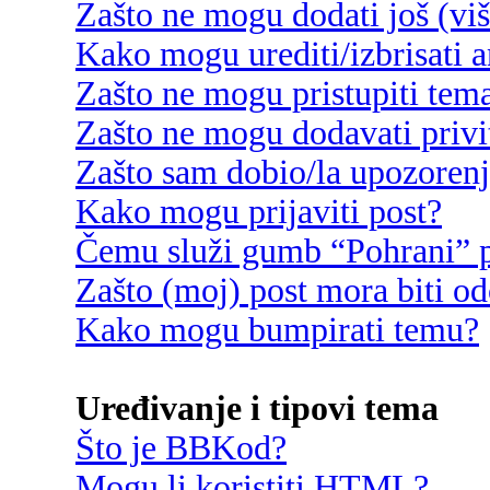
Zašto ne mogu dodati još (vi
Kako mogu urediti/izbrisati 
Zašto ne mogu pristupiti te
Zašto ne mogu dodavati privi
Zašto sam dobio/la upozoren
Kako mogu prijaviti post?
Čemu služi gumb “Pohrani” p
Zašto (moj) post mora biti o
Kako mogu bumpirati temu?
Uređivanje i tipovi tema
Što je BBKod?
Mogu li koristiti HTML?