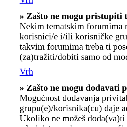
» Zašto ne mogu pristupit
Nekim tematskim forumima mo
korisnici/e i/ili korisničke gr
takvim forumima treba ti pos
(za)tražiti/dobiti samo od mo
Vrh
» Zašto ne mogu dodavati p
Mogućnost dodavanja privita
grupu(e)/korisnika(cu) daje a
Ukoliko ne možeš doda(va)ti 