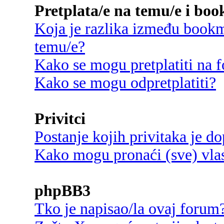
Pretplata/e na temu/e i bo
Koja je razlika između bookma
temu/e?
Kako se mogu pretplatiti na
Kako se mogu odpretplatiti?
Privitci
Postanje kojih privitaka je d
Kako mogu pronaći (sve) vlast
phpBB3
Tko je napisao/la ovaj forum