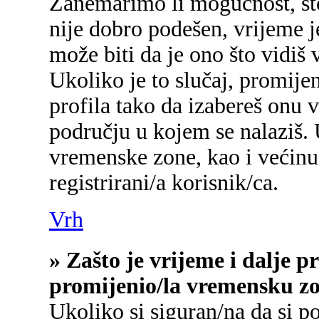
Zanemarimo li mogućnost, što 
nije dobro podešen, vrijeme j
može biti da je ono što vidiš
Ukoliko je to slučaj, promije
profila tako da izabereš onu
području u kojem se nalaziš.
vremenske zone, kao i većinu
registrirani/a korisnik/ca.
Vrh
» Zašto je vrijeme i dalje 
promijenio/la vremensku z
Ukoliko si siguran/na da si p