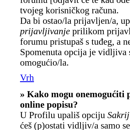
tvojeg korisničkog računa.
Da bi ostao/la prijavljen/a, u
prijavljivanje
prilikom prijavl
forumu pristupaš s tuđeg, a n
Spomenuta opcija je vidljiva 
omogućio/la.
Vrh
» Kako mogu onemogućiti p
online popisu?
U Profilu upališ opciju
Sakrij
ćeš (p)ostati vidljiv/a samo se