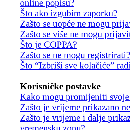
online popisu?
Što ako izgubim zaporku?
Zašto se uopće ne mogu prija
Zašto se više ne mogu prijavi
Što je COPPA?
Zašto se ne mogu registrirati
Što “Izbriši sve kolačiće” rad
Korisničke postavke
Kako mogu promijeniti svoje
Zašto je vrijeme prikazano n
Zašto je vrijeme i dalje prik
vremensku zonu?