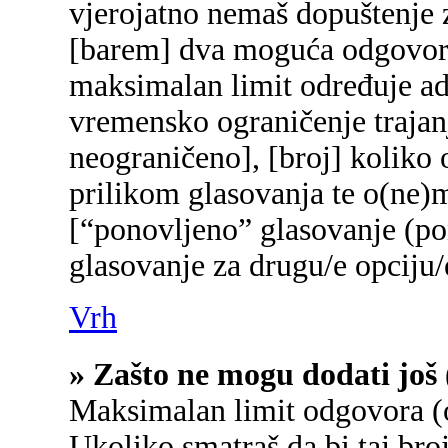
vjerojatno nemaš dopuštenje z
[barem] dva moguća odgovora 
maksimalan limit određuje adm
vremensko ograničenje trajanj
neograničeno], [broj] koliko 
prilikom glasovanja te o(ne)
[“ponovljeno” glasovanje (pon
glasovanje za drugu/e opciju/
Vrh
» Zašto ne mogu dodati još 
Maksimalan limit odgovora (o
Ukoliko smatraš da bi taj broj