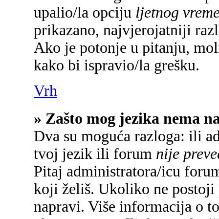
upalio/la opciju
ljetnog vrem
prikazano, najvjerojatniji raz
Ako je potonje u pitanju, mol
kako bi ispravio/la grešku.
Vrh
» Zašto mog jezika nema n
Dva su moguća razloga: ili a
tvoj jezik ili forum
nije prev
Pitaj administratora/icu forum
koji želiš. Ukoliko ne postoji
napravi. Više informacija o 