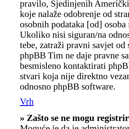
pravilo, Sjedinjenih Američk
koje nalaže odobrenje od stran
osobnih podataka [od] osoba 
Ukoliko nisi siguran/na odnos
tebe, zatraži pravni savjet od
phpBB Tim ne daje pravne sav
besmisleno kontaktirati phpB
stvari koja nije direktno ve
odnosno phpBB software.
Vrh
» Zašto se ne mogu registrir
Moguće je da je administrato