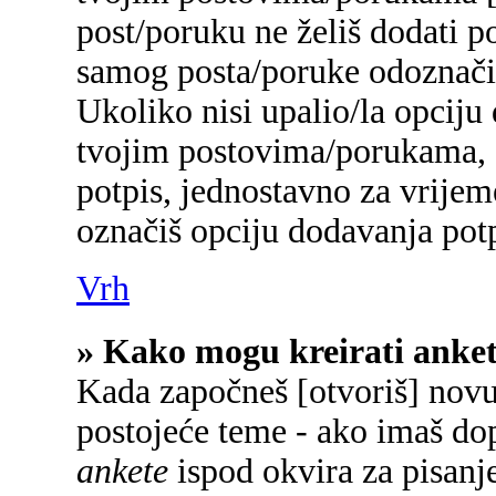
post/poruku ne želiš dodati p
samog posta/poruke odoznačiš
Ukoliko nisi upalio/la opciju
tvojim postovima/porukama, a
potpis, jednostavno za vrije
označiš opciju dodavanja potp
Vrh
» Kako mogu kreirati anke
Kada započneš [otvoriš] novu 
postojeće teme - ako imaš do
ankete
ispod okvira za pisanje