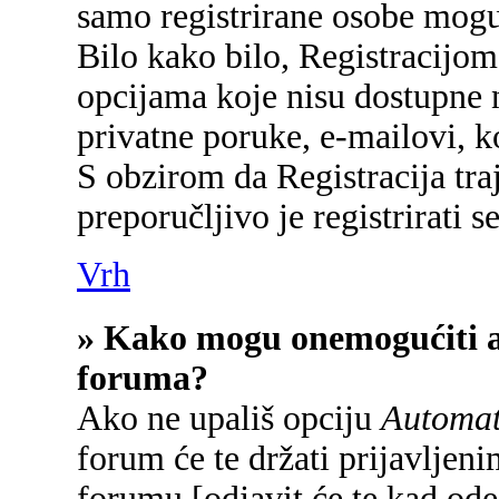
samo registrirane osobe mogu
Bilo kako bilo, Registracijom
opcijama koje nisu dostupne 
privatne poruke, e-mailovi, ko
S obzirom da Registracija tra
preporučljivo je registrirati se
Vrh
» Kako mogu onemogućiti a
foruma?
Ako ne upališ opciju
Automats
forum će te držati prijavlje
forumu [odjavit će te kad od