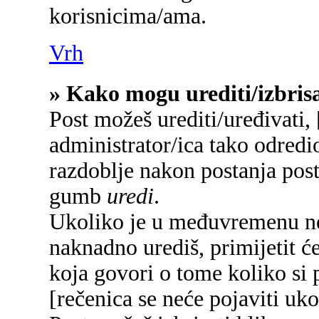
korisnicima/ama.
Vrh
» Kako mogu urediti/izbrisa
Post možeš urediti/uređivati,
administrator/ica tako odred
razdoblje nakon postanja pos
gumb
uredi
.
Ukoliko je u međuvremenu net
naknadno urediš, primijetit će
koja govori o tome koliko si p
[rečenica se neće pojaviti uko