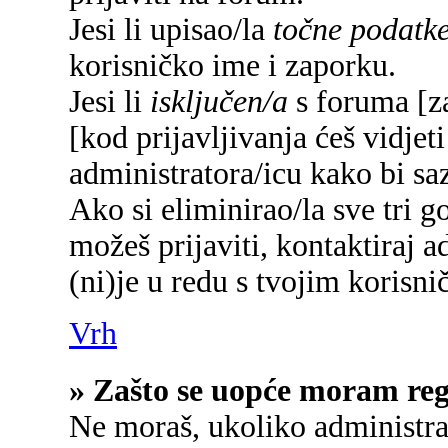
Jesi li upisao/la
točne podatk
korisničko ime i zaporku.
Jesi li
isključen/a
s foruma [za
[kod prijavljivanja ćeš vidjet
administratora/icu kako bi saz
Ako si eliminirao/la sve tri g
možeš prijaviti, kontaktiraj a
(ni)je u redu s tvojim korisn
Vrh
» Zašto se uopće moram regi
Ne moraš, ukoliko administrat