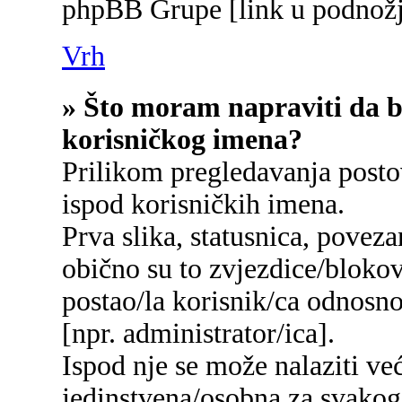
phpBB Grupe [link u podnožj
Vrh
» Što moram napraviti da bi
korisničkog imena?
Prilikom pregledavanja postov
ispod korisničkih imena.
Prva slika, statusnica, poveza
obično su to zvjezdice/blokov
postao/la korisnik/ca odnosn
[npr. administrator/ica].
Ispod nje se može nalaziti ve
jedinstvena/osobna za svakog/