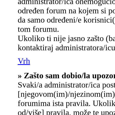
administrator/ica onemogućio/
određen forum na kojem si po
da samo određeni/e korisnici
tom forumu.
Ukoliko ti nije jasno zašto (b
kontaktiraj administratora/icu
Vrh
» Zašto sam dobio/la upozo
Svaki/a administrator/ica post
[njegovom(im)/njezinom(im)]
forumima ista pravila. Ukolik
od/više] pravila, može te upo