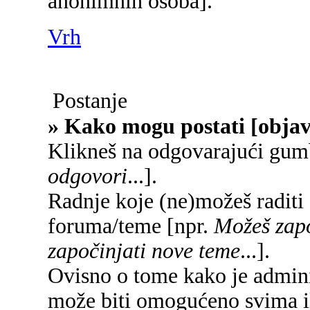
anonimnih osoba].
Vrh
Postanje
» Kako mogu postati [objav
Klikneš na odgovarajući gum
odgovori
...].
Radnje koje (ne)možeš raditi
foruma/teme [npr.
Možeš zapo
započinjati nove teme
...].
Ovisno o tome kako je adminis
može biti omogućeno svima il