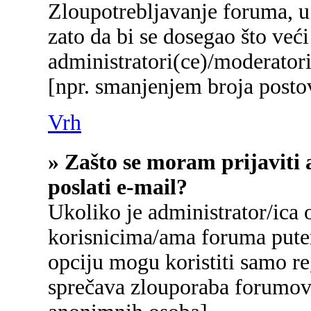
Zloupotrebljavanje foruma, u
zato da bi se dosegao što već
administratori(ce)/moderato
[npr. smanjenjem broja postov
Vrh
» Zašto se moram prijaviti 
poslati e-mail?
Ukoliko je administrator/ica
korisnicima/ama foruma pute
opciju mogu koristiti samo reg
sprečava zlouporaba forumova