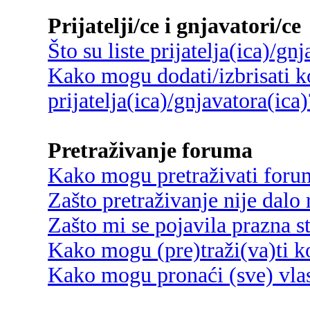
Prijatelji/ce i gnjavatori/ce
Što su liste prijatelja(ica)/gn
Kako mogu dodati/izbrisati ko
prijatelja(ica)/gnjavatora(ica)
Pretraživanje foruma
Kako mogu pretraživati foru
Zašto pretraživanje nije dalo 
Zašto mi se pojavila prazna s
Kako mogu (pre)traži(va)ti k
Kako mogu pronaći (sve) vlas