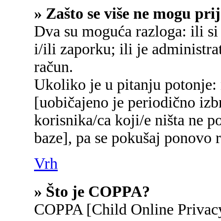
» Zašto se više ne mogu prij
Dva su moguća razloga: ili si
i/ili zaporku; ili je administr
račun.
Ukoliko je u pitanju potonje:
[uobičajeno je periodično izb
korisnika/ca koji/e ništa ne p
baze], pa se pokušaj ponovo re
Vrh
» Što je COPPA?
COPPA [Child Online Privacy