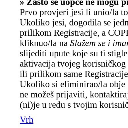
» Zašto se uopće ne mogu pr
Prvo provjeri jesi li unio/la 
Ukoliko jesi, dogodila se jed
prilikom Registracije, a COP
kliknuo/la na
Slažem se i im
slijediti upute koje su ti sti
aktivacija tvojeg korisničkog 
ili prilikom same Registracije 
Ukoliko si eliminirao/la obje 
ne možeš prijaviti, kontaktira
(ni)je u redu s tvojim korisn
Vrh