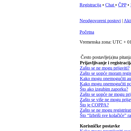
Registracija
•
Chat
•
ČPP
•
Neodgovoreni postovi
|
Akt
Početna
Vremenska zona: UTC + 01
Često postavlje(a)na pitanj
Prijavljivanje i registracij
Zašto se ne mogu prijaviti?
Zašto se uopće moram regist
Kako mogu onemogućiti aut
Kako mogu onemogućiti poj
Što ako izgubim zaporku?
Zašto se uopće ne mogu prij
Zašto se više ne mogu prijav
Što je COPPA?
Zašto se ne mogu registrirat
Što “Izbriši sve kolačiće” r
Korisničke postavke