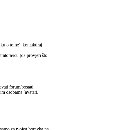
uku o tome], kontaktiraj
tratora/icu [da provjeri što
vati forum/postati.
nim osobama [avatari,
m samo za tvojeg boravka na