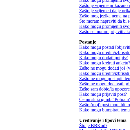
Kako mogu promijeniti svo
Zašto je vrijeme prikazano
Zašto je vrijeme i dalje pr
Zašto mog jezika nema na 
Što moram napraviti da bi s
Kako mogu promijeniti svoj
Zašto se moram prijaviti ak
Postanje
Kako mogu postati [objavit
Kako mogu urediti/izbrisati
Kako mogu dodati potpis?
Kako mogu kreirati anketu
Zašto ne mogu dodati još (v
Kako mogu urediti/izbrisati
Zašto ne mogu pristupiti t
Zašto ne mogu dodavati pri
Zašto sam dobio/la upozore
Kako mogu prijaviti post?
Čemu služi gumb “Pohrani” 
Zašto (moj) post mora biti 
Kako mogu bumpirati temu
Uređivanje i tipovi tema
Što je BBKod?