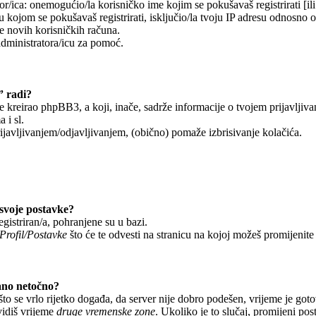
r/ica: onemogućio/la korisničko ime kojim se pokušavaš registrirati [ili 
 kojom se pokušavaš registrirati, isključio/la tvoju IP adresu odnosno 
je novih korisničkih računa.
administratora/icu za pomoć.
” radi?
je kreirao phpBB3, a koji, inače, sadrže informacije o tvojem prijavljiv
 i sl.
javljivanjem/odjavljivanjem, (obično) pomaže izbrisivanje kolačića.
svoje postavke?
egistriran/a, pohranjene su u bazi.
Profil/Postavke
što će te odvesti na stranicu na kojoj možeš promijenite
ano netočno?
o se vrlo rijetko događa, da server nije dobro podešen, vrijeme je got
vidiš vrijeme
druge vremenske zone
. Ukoliko je to slučaj, promijeni po