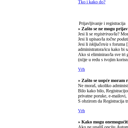
Tko i kako do?
Prijavljivanje i registracija
» Zašto se ne mogu prijavi
Jesi li se
registrirao/la
? Mora
Jesi li upisao/la
točne podat
Jesi li
isključen/a
s foruma [z
administratora/icu kako bi s
Ako si eliminirao/la sve tri 
(ni)je u redu s tvojim kori
Vrh
» Zašto se uopće moram re
Ne moraš, ukoliko administr
Bilo kako bilo, Registracij
privatne poruke, e-mailovi, 
S obzirom da Registracija tr
Vrh
» Kako mogu onemogućiti
Ako ne upališ opciju
Automa