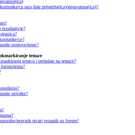
njavatora(ica)
orisnika/cu na/s liste prijatelja(ica)/gnjavatora(ica)?
rum?
 rezultat(a)e?
stranica?
korisnike/ce?
astite postove/teme?
ookmarkiranje tema/e
markiranja teme/a i pretplate na temu/e?
a forum/temu?
?
 dopušteno?
stite privitke?
um?
stupna?
ouporabe/pravnih stvari vezanih uz forum?