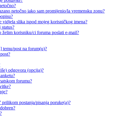
je postavke?
 netočno?
ikazano netočno iako sam promijenio/la vremensku zonu?
popisu?
e vidjela slika ispod mojeg korisničkog imena?
 status?
o želim korisniku/ci foruma poslati e-mail?
i] temu/post na forum(u)?
 post?
?
iše) odgovora (opcija)?
 anketu?
ematskom forumu?
vitke?
nje?
prilikom postanja/pisanja poruke(a)?
odobren?
?