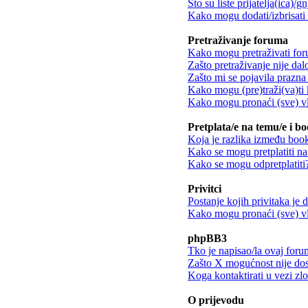
Što su liste prijatelja(ica)/g
Kako mogu dodati/izbrisati k
Pretraživanje foruma
Kako mogu pretraživati fo
Zašto pretraživanje nije dalo
Zašto mi se pojavila prazna 
Kako mogu (pre)traži(va)ti 
Kako mogu pronaći (sve) vl
Pretplata/e na temu/e i b
Koja je razlika između book
Kako se mogu pretplatiti n
Kako se mogu odpretplatiti
Privitci
Postanje kojih privitaka je
Kako mogu pronaći (sve) vla
phpBB3
Tko je napisao/la ovaj for
Zašto X mogućnost nije do
Koga kontaktirati u vezi zl
O prijevodu