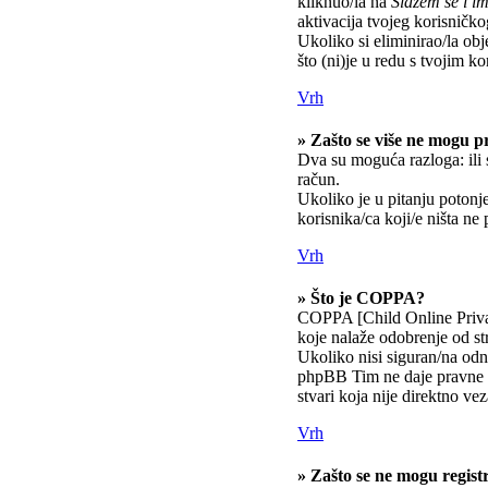
kliknuo/la na
Slažem se i 
aktivacija tvojeg korisničkog
Ukoliko si eliminirao/la obj
što (ni)je u redu s tvojim k
Vrh
» Zašto se više ne mogu pr
Dva su moguća razloga: ili 
račun.
Ukoliko je u pitanju potonje
korisnika/ca koji/e ništa ne
Vrh
» Što je COPPA?
COPPA [Child Online Privac
koje nalaže odobrenje od st
Ukoliko nisi siguran/na odno
phpBB Tim ne daje pravne s
stvari koja nije direktno 
Vrh
» Zašto se ne mogu registr