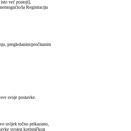
isto već postoji],
onemogućio/la Registraciju
anju, pregledanim/pročitanim
 sve svoje postavke.
ovo uvijek točno prikazano,
stavke svojeg korisničkog