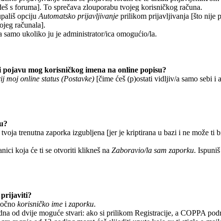
deš s foruma]. To sprečava zlouporabu tvojeg korisničkog računa.
upališ opciju
Automatsko prijavljivanje
prilikom prijavljivanja [što nije
vojeg računala].
a samo ukoliko ju je administrator/ica omogućio/la.
 pojavu mog korisničkog imena na online popisu?
ij moj online status (Postavke)
[čime ćeš (p)ostati vidljiv/a samo sebi i a
ku?
 tvoja trenutna zaporka izgubljena [jer je kriptirana u bazi i ne može ti 
anici koja će ti se otvoriti klikneš na
Zaboravio/la sam zaporku
. Ispuniš
prijaviti?
 točno
korisničko ime
i
zaporku
.
edna od dvije moguće stvari: ako si prilikom Registracije, a COPPA pod