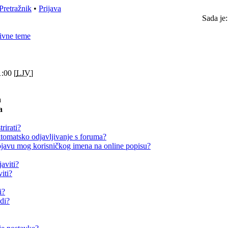
Pretražnik
•
Prijava
Sada je
ivne teme
:00 [
LJV
]
a
a
rirati?
omatsko odjavljivanje s foruma?
avu mog korisničkog imena na online popisu?
aviti?
iti?
i?
adi?