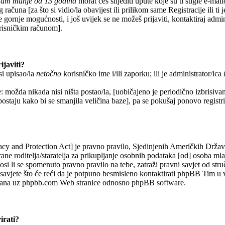
imam manje od 13 godina
morat ćeš slijediti upute koje su ti stigle e-mai
 računa [za što si vidio/la obavijest ili prilikom same Registracije ili ti 
e gornje mogućnosti, i još uvijek se ne možeš prijaviti, kontaktiraj admin
orisničkim računom].
ijaviti?
si upisao/la
netočno
korisničko ime i/ili zaporku; ili je administrator/ica
: možda nikada nisi ništa postao/la, [uobičajeno je periodično izbrisiva
 postaju kako bi se smanjila veličina baze], pa se pokušaj ponovo registrir
y and Protection Act] je pravno pravilo, Sjedinjenih Američkih Drža
rane roditelja/staratelja za prikupljanje osobnih podataka [od] osoba ml
si li se spomenuto pravno pravilo na tebe, zatraži pravni savjet od str
avjete što će reći da je potpuno besmisleno kontaktirati phpBB Tim u 
vezana uz phpbb.com Web stranice odnosno phpBB software.
irati?