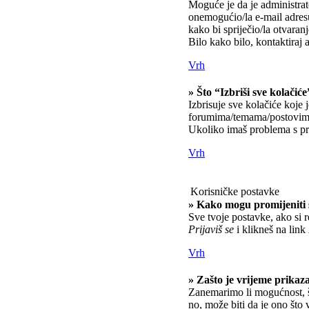
Moguće je da je administrato
onemogućio/la e-mail adresu
kako bi spriječio/la otvaran
Bilo kako bilo, kontaktiraj 
Vrh
» Što “Izbriši sve kolačiće
Izbrisuje sve kolačiće koje 
forumima/temama/postovima
Ukoliko imaš problema s pri
Vrh
Korisničke postavke
» Kako mogu promijeniti 
Sve tvoje postavke, ako si r
Prijaviš se
i klikneš na link
Vrh
» Zašto je vrijeme prikaz
Zanemarimo li mogućnost, št
no, može biti da je ono što 