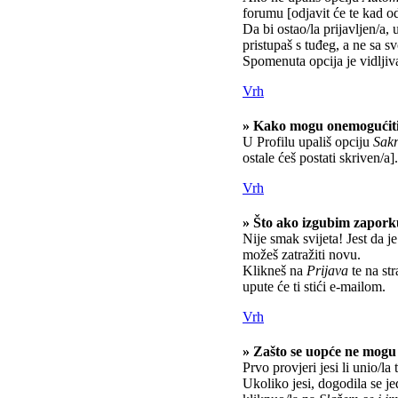
forumu [odjavit će te kad o
Da bi ostao/la prijavljen/a, 
pristupaš s tuđeg, a ne sa s
Spomenuta opcija je vidljiv
Vrh
» Kako mogu onemogućiti
U Profilu upališ opciju
Sakr
ostale ćeš postati skriven/a].
Vrh
» Što ako izgubim zapor
Nije smak svijeta! Jest da je
možeš zatražiti novu.
Klikneš na
Prijava
te na str
upute će ti stići e-mailom.
Vrh
» Zašto se uopće ne mogu 
Prvo provjeri jesi li unio/la
Ukoliko jesi, dogodila se j