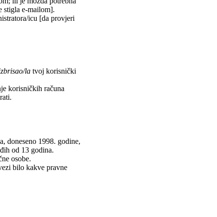
lom; ili je možda potrebna
je stigla e-mailom].
istratora/icu [da provjeri
izbrisao/la
tvoj korisnički
nje korisničkih računa
ati.
va, doneseno 1998. godine,
ađih od 13 godina.
učne osobe.
vezi bilo kakve pravne