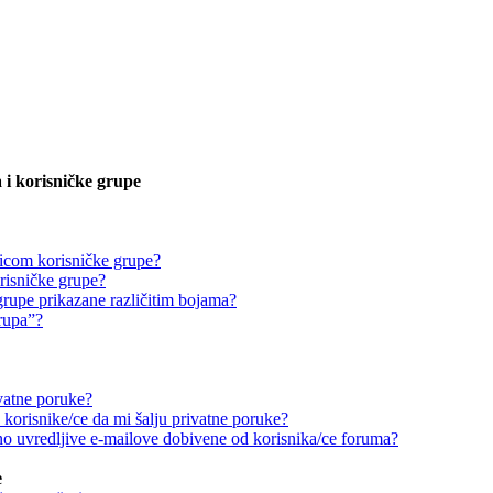
 i korisničke grupe
icom korisničke grupe?
risničke grupe?
grupe prikazane različitim bojama?
grupa”?
vatne poruke?
korisnike/ce da mi šalju privatne poruke?
o uvredljive e-mailove dobivene od korisnika/ce foruma?
e