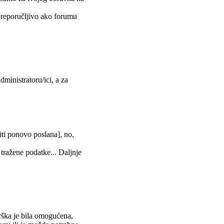
 preporučljivo ako forumu
dministratoru/ici, a za
biti ponovo poslana], no,
 tražene podatke... Daljnje
rška je bila omogućena,