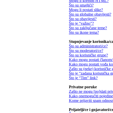
Mogu li koristiti HTML?
Što su smajlići?
Mogu li postati slike?
Što su globalne obavijesti?
Što su obavijesti?
Što je “važno”?
Što su zaključane teme?
Što su ikone tema?
Stupnjevanje korisnika/ca
Što su administratori/ce?
Što su moderatori/ce?
Što su korisničke grupe?
Kako mogu postati članom/
Kako mogu postati vođa ko
Zašto su (neke) korisničke 
Što je “zadana korisnička 
Što je “Tim” link?
Privatne poruke
Zašto ne mogu [po]slati pri
Kako onemogućiti pojedine 
Kome prijaviti spam odnosn
Prijatelji/ce i gnjavatori/c