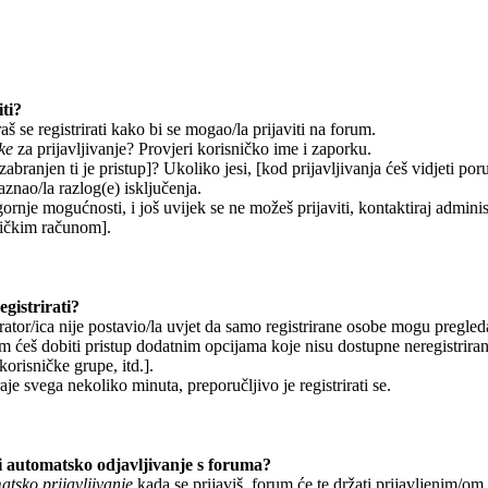
ti?
š se registrirati kako bi se mogao/la prijaviti na forum.
ke
za prijavljivanje? Provjeri korisničko ime i zaporku.
abranjen ti je pristup]? Ukoliko jesi, [kod prijavljivanja ćeš vidjeti por
aznao/la razlog(e) isključenja.
gornje mogućnosti, i još uvijek se ne možeš prijaviti, kontaktiraj adminis
sničkim računom].
gistrirati?
ator/ica nije postavio/la uvjet da samo registrirane osobe mogu pregleda
om ćeš dobiti pristup dodatnim opcijama koje nisu dostupne neregistrira
korisničke grupe, itd.].
aje svega nekoliko minuta, preporučljivo je registrirati se.
 automatsko odjavljivanje s foruma?
tsko prijavljivanje
kada se prijaviš, forum će te držati prijavljenim/o