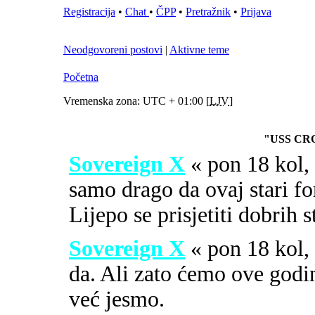
Registracija
•
Chat
•
ČPP
•
Pretražnik
•
Prijava
Neodgovoreni postovi
|
Aktivne teme
Početna
Vremenska zona: UTC + 01:00 [
LJV
]
"USS CR
Sovereign X
« pon 18 kol
samo drago da ovaj stari fo
Lijepo se prisjetiti dobrih 
Sovereign X
« pon 18 kol
da. Ali zato ćemo ove godi
već jesmo.