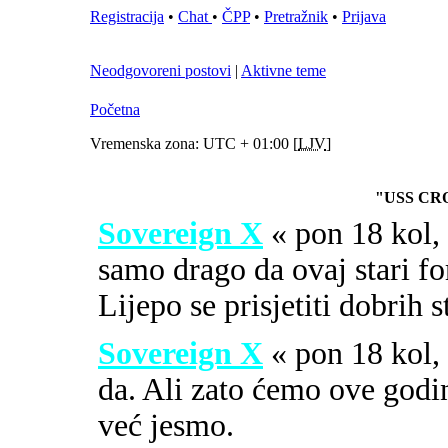
Registracija
•
Chat
•
ČPP
•
Pretražnik
•
Prijava
Neodgovoreni postovi
|
Aktivne teme
Početna
Vremenska zona: UTC + 01:00 [
LJV
]
"USS CR
Sovereign X
« pon 18 kol
samo drago da ovaj stari fo
Lijepo se prisjetiti dobrih 
Sovereign X
« pon 18 kol
da. Ali zato ćemo ove godi
već jesmo.